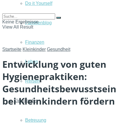
Do it Yourself
Keine Ergebnisse
Familienblog
View All Result
Finanzen
Startseite
Kleinkinder
Gesundheit
Entwicklung von guten
Leben
Hygienepraktiken:
Reisen
Gesundheitsbewusstsein
bei Kleinkindern fördern
Kleinkinder
Betreuung