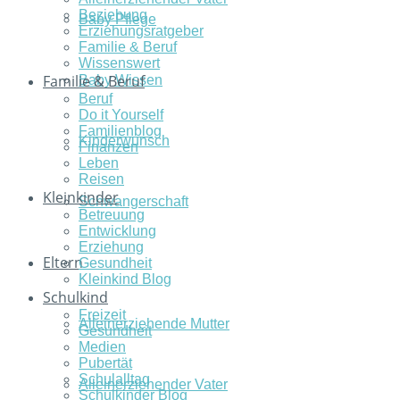
Beziehung
Baby Pflege
Erziehungsratgeber
Familie & Beruf
Wissenswert
Familie & Beruf
Baby Wissen
Beruf
Do it Yourself
Familienblog
Kinderwunsch
Finanzen
Leben
Reisen
Kleinkinder
Schwangerschaft
Betreuung
Entwicklung
Erziehung
Eltern
Gesundheit
Kleinkind Blog
Schulkind
Freizeit
Alleinerziehende Mutter
Gesundheit
Medien
Pubertät
Schulalltag
Alleinerziehender Vater
Schulkinder Blog