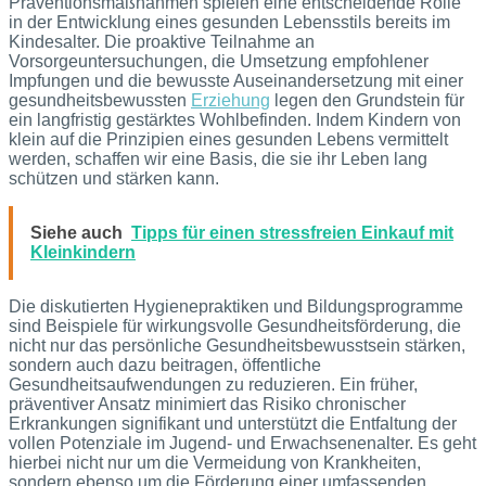
Präventionsmaßnahmen spielen eine entscheidende Rolle
in der Entwicklung eines gesunden Lebensstils bereits im
Kindesalter. Die proaktive Teilnahme an
Vorsorgeuntersuchungen, die Umsetzung empfohlener
Impfungen und die bewusste Auseinandersetzung mit einer
gesundheitsbewussten
Erziehung
legen den Grundstein für
ein langfristig gestärktes Wohlbefinden. Indem Kindern von
klein auf die Prinzipien eines gesunden Lebens vermittelt
werden, schaffen wir eine Basis, die sie ihr Leben lang
schützen und stärken kann.
Siehe auch
Tipps für einen stressfreien Einkauf mit
Kleinkindern
Die diskutierten Hygienepraktiken und Bildungsprogramme
sind Beispiele für wirkungsvolle Gesundheitsförderung, die
nicht nur das persönliche Gesundheitsbewusstsein stärken,
sondern auch dazu beitragen, öffentliche
Gesundheitsaufwendungen zu reduzieren. Ein früher,
präventiver Ansatz minimiert das Risiko chronischer
Erkrankungen signifikant und unterstützt die Entfaltung der
vollen Potenziale im Jugend- und Erwachsenenalter. Es geht
hierbei nicht nur um die Vermeidung von Krankheiten,
sondern ebenso um die Förderung einer umfassenden