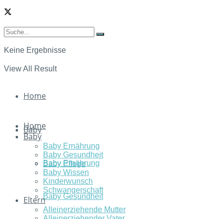
Keine Ergebnisse
View All Result
Home
Home
Baby
Baby
Baby Ernährung
Baby Gesundheit
Baby Ernährung
Baby Pflege
Baby Wissen
Kinderwunsch
Schwangerschaft
Baby Gesundheit
Eltern
Alleinerziehende Mutter
Alleinerziehender Vater