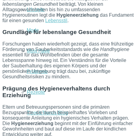
lebenslangen Gesundheit
beiträgt. Von kleinen
Alltagsgewohnheiten bis hin zu umfassenden
Lifestyle
Hygieneroutinen legt die
Hygieneerziehung
das Fundament
für einen gesunden
Lebensstil
.
Mode
Grundlage für lebenslange Gesundheit
Forschungen haben wiederholt gezeigt, dass eine frühzeitige
Förderung von Sauberkeitsstandards wie die
Handhygiene
Must Have
essentiell für das Wohlbefinden über die gesamte
Lebensspanne hinweg ist. Ein Verständnis für die Vorteile
der Sauberhaltung des eigenen Körpers und der
persönlichen Umgebung trägt dazu bei, zukünftige
Probleme
Gesundheitsrisiken zu mindern.
Prägung des Hygieneverhaltens durch
Rezepte
Erziehung
Eltern und Betreuungspersonen sind die primären
Bezugspunkte, die durch beispielhaftes Vorleben und
Tipps&Trends Blog
konsequente Anleitung ein hygienisches Verhalten prägen.
Die
Hygieneerziehung
beginnt mit der Einführung einfacher
Gewohnheiten und baut auf diese im Laufe der kindlichen
Entwicklung weiter auf.