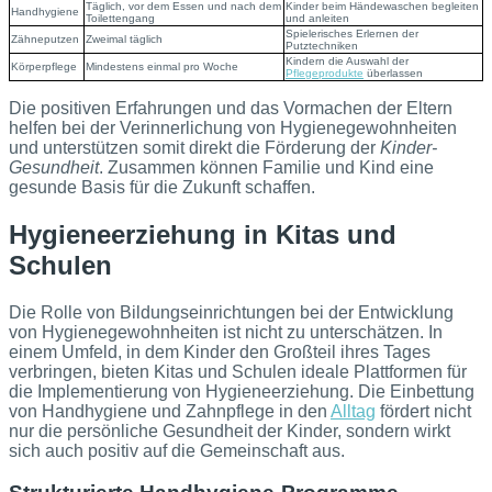
Täglich, vor dem Essen und nach dem
Kinder beim Händewaschen begleiten
Handhygiene
Toilettengang
und anleiten
Spielerisches Erlernen der
Zähneputzen
Zweimal täglich
Putztechniken
Kindern die Auswahl der
Körperpflege
Mindestens einmal pro Woche
Pflegeprodukte
überlassen
Die positiven Erfahrungen und das Vormachen der Eltern
helfen bei der Verinnerlichung von Hygienegewohnheiten
und unterstützen somit direkt die Förderung der
Kinder-
Gesundheit
. Zusammen können Familie und Kind eine
gesunde Basis für die Zukunft schaffen.
Hygieneerziehung in Kitas und
Schulen
Die Rolle von Bildungseinrichtungen bei der Entwicklung
von Hygienegewohnheiten ist nicht zu unterschätzen. In
einem Umfeld, in dem Kinder den Großteil ihres Tages
verbringen, bieten Kitas und Schulen ideale Plattformen für
die Implementierung von Hygieneerziehung. Die Einbettung
von Handhygiene und Zahnpflege in den
Alltag
fördert nicht
nur die persönliche Gesundheit der Kinder, sondern wirkt
sich auch positiv auf die Gemeinschaft aus.