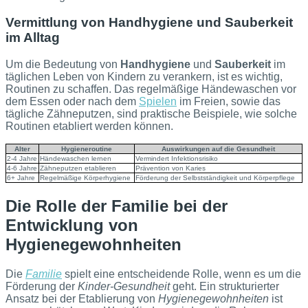
Vermittlung von Handhygiene und Sauberkeit
im Alltag
Um die Bedeutung von
Handhygiene
und
Sauberkeit
im
täglichen Leben von Kindern zu verankern, ist es wichtig,
Routinen zu schaffen. Das regelmäßige Händewaschen vor
dem Essen oder nach dem
Spielen
im Freien, sowie das
tägliche Zähneputzen, sind praktische Beispiele, wie solche
Routinen etabliert werden können.
Alter
Hygieneroutine
Auswirkungen auf die Gesundheit
2-4 Jahre
Händewaschen lernen
Vermindert Infektionsrisiko
4-6 Jahre
Zähneputzen etablieren
Prävention von Karies
6+ Jahre
Regelmäßige Körperhygiene
Förderung der Selbstständigkeit und Körperpflege
Die Rolle der Familie bei der
Entwicklung von
Hygienegewohnheiten
Die
Familie
spielt eine entscheidende Rolle, wenn es um die
Förderung der
Kinder-Gesundheit
geht. Ein strukturierter
Ansatz bei der Etablierung von
Hygienegewohnheiten
ist