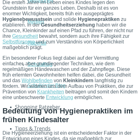
Gesundheit
Die ersten Jahre im Leben eines Kindes legen den
Grundstein für ein ganzes Leben. Deshalb ist es von
enormer Wichtigkeit, bereits früh ein ausgeprägtes
Hygienebewusstsein
und solide
Hygienepraktiken
zu
Medien
etablieren. In der
Gesundheitserziehung
haben wir die
Chance, Kleinkinder auf einen Pfad zu führen, der nicht nur
ihre
Gesundheit
bewahrt, sondern auch ihre Fähigkeit zur
Selbstfürsorge
und zum Verständnis von Körperlichkeit
Pubertät
maßgeblich prägt.
Ein besonderer Fokus liegt dabei auf der Vermittlung
einfacher, aber grundlegender Techniken, wie dem
Schulalltag
regelmäßigen Händewaschen und der Zahnpflege. Diese
früh erlernten Gewohnheiten helfen dabei, die Gesundheit
und das
Wohlbefinden
von
Kleinkindern
langfristig zu
Schulkinder Blog
fördern. Wir widmen uns dem Aufbau von Praktiken, die zur
Prävention von
Krankheiten
beitragen und somit den Kindern
eine unbeschwerte
Entwicklung
ermöglichen.
Shopping Ratgeber
Bedeutung von Hygienepraktiken im
frühen Kindesalter
Tipps & Trends
Die Hygieneerziehung ist ein entscheidender Faktor in der
Entwicklung eines Kindes, da sie maßgeblich zur