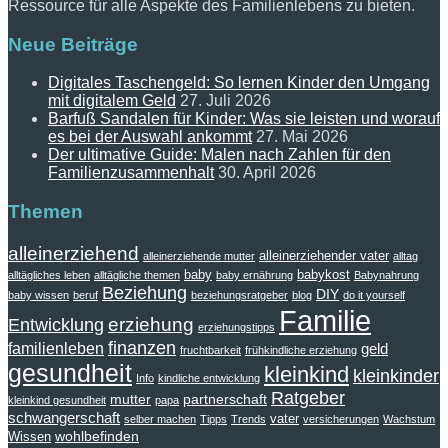
Ressource für alle Aspekte des Familienlebens zu bieten.
Neue Beiträge
Digitales Taschengeld: So lernen Kinder den Umgang
mit digitalem Geld
27. Juli 2026
Barfuß Sandalen für Kinder: Was sie leisten und worauf
es bei der Auswahl ankommt
27. Mai 2026
Der ultimative Guide: Malen nach Zahlen für den
Familienzusammenhalt
30. April 2026
Themen
alleinerziehend
alleinerziehender vater
alleinerziehende mutter
alltag
baby
babykost
alltägliches leben
alltägliche themen
baby ernährung
Babynahrung
Beziehung
DIY
baby wissen
beruf
beziehungsratgeber
blog
do it yourself
Familie
erziehung
Entwicklung
erziehungstipps
finanzen
familienleben
geld
fruchtbarkeit
frühkindliche erziehung
gesundheit
kleinkind
kleinkinder
Info
kindliche entwicklung
Ratgeber
mutter
partnerschaft
kleinkind gesundheit
papa
schwangerschaft
vater
selber machen
Tipps
Trends
versicherungen
Wachstum
wohlbefinden
Wissen