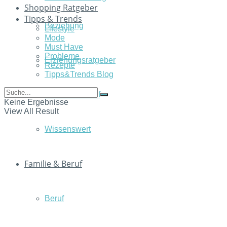
Shopping Ratgeber
Tipps & Trends
Beziehung
Lifestyle
Mode
Must Have
Probleme
Erziehungsratgeber
Rezepte
Tipps&Trends Blog
Familie & Beruf
Keine Ergebnisse
View All Result
Wissenswert
Familie & Beruf
Beruf