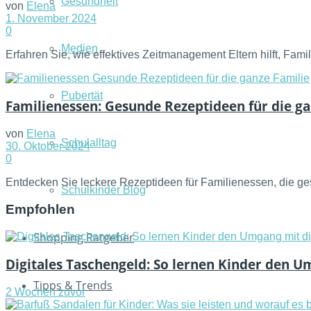
Gesundheit
von
Elena
1. November 2024
0
Medien
Erfahren Sie, wie effektives Zeitmanagement Eltern hilft, Fami
Pubertät
Familienessen: Gesunde Rezeptideen für die ga
von
Elena
Schulalltag
30. Oktober 2024
0
Entdecken Sie leckere Rezeptideen für Familienessen, die ge
Schulkinder Blog
Empfohlen
Shopping Ratgeber
Digitales Taschengeld: So lernen Kinder den U
Tipps & Trends
2 Wochen zuvor