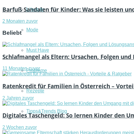
Barfuß Sandalen für Kinder: Was sie leisten 
Lifestyle
2 Monaten zuvor
Mode
Beliebt
Must Have
Schlafmangel als Eltern: Ursachen, Folgen und
11 Monaten zuvor
Probleme
Ratenkredit für Familien in Österreich – Vorte
Rezepte
2 Jahren zuvor
Tipps&Trends Blog
Digitales Taschengeld: So lernen Kinder den U
2 Wochen zuvor