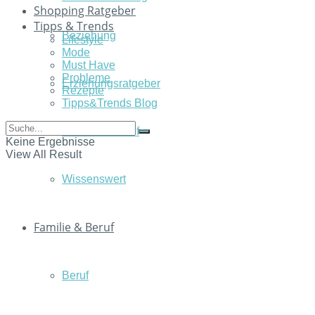
Shopping Ratgeber
Tipps & Trends
Beziehung
Lifestyle
Mode
Must Have
Probleme
Erziehungsratgeber
Rezepte
Tipps&Trends Blog
Familie & Beruf
Keine Ergebnisse
View All Result
Wissenswert
Familie & Beruf
Beruf