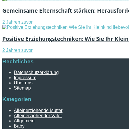
Gemeinsame Elternschaft stärken: Herausforde
2 Jahren zuvor
Positive Erziehungstechniken: Wie Sie Ihr Klei
2 Jahren zuvor
Rechtliches
Datenschutzerklärung
Impressum
Über uns
Sitemap
Kategorien
Alleinerziehende Mutter
Alleinerziehender Vater
Allgemein
Baby