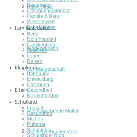
Beziehung
Baby Pflege
Erziehungsratgeber
Familie & Beruf
Wissenswert
Familie & Beruf
Baby Wissen
Beruf
Do it Yourself
Familienblog
Kinderwunsch
Finanzen
Leben
Reisen
Kleinkinder
Schwangerschaft
Betreuung
Entwicklung
Erziehung
Eltern
Gesundheit
Kleinkind Blog
Schulkind
Freizeit
Alleinerziehende Mutter
Gesundheit
Medien
Pubertät
Schulalltag
Alleinerziehender Vater
Schulkinder Blog