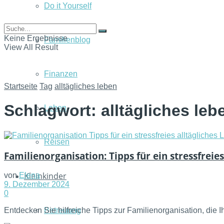
Do it Yourself
Keine Ergebnisse
Familienblog
View All Result
Finanzen
Startseite
Tag
alltägliches leben
Schlagwort:
alltägliches leb
Leben
Reisen
Familienorganisation: Tipps für ein stressfreies
Kleinkinder
von
Elena
9. Dezember 2024
0
Betreuung
Entdecken Sie hilfreiche Tipps zur Familienorganisation, die Ih