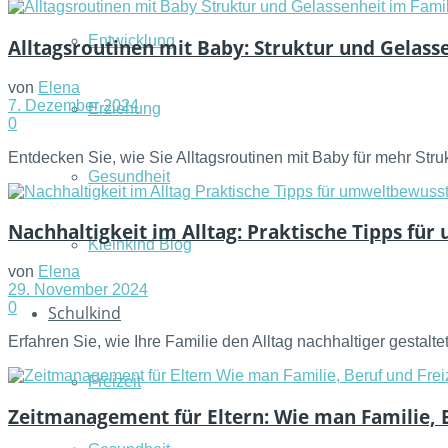
Entwicklung
Alltagsroutinen mit Baby: Struktur und Gelass
von
Elena
7. Dezember 2024
Erziehung
0
Entdecken Sie, wie Sie Alltagsroutinen mit Baby für mehr Stru
Gesundheit
Nachhaltigkeit im Alltag: Praktische Tipps fü
Kleinkind Blog
von
Elena
29. November 2024
0
Schulkind
Erfahren Sie, wie Ihre Familie den Alltag nachhaltiger gestal
Freizeit
Zeitmanagement für Eltern: Wie man Familie, B