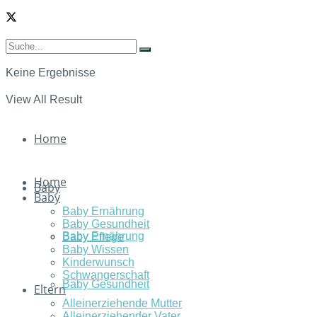
Keine Ergebnisse
View All Result
Home
Home
Baby
Baby
Baby Ernährung
Baby Gesundheit
Baby Ernährung
Baby Pflege
Baby Wissen
Kinderwunsch
Schwangerschaft
Baby Gesundheit
Eltern
Alleinerziehende Mutter
Alleinerziehender Vater