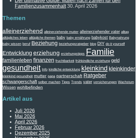
Der ultimative Guide: Malen nach Zahlen für den
Familienzusammenhalt
30. April 2026
Themen
alleinerziehend
alleinerziehender vater
alleinerziehende mutter
alltag
baby
babykost
alltägliches leben
alltägliche themen
baby ernährung
Babynahrung
Beziehung
DIY
baby wissen
beruf
beziehungsratgeber
blog
do it yourself
Familie
erziehung
Entwicklung
erziehungstipps
finanzen
familienleben
geld
fruchtbarkeit
frühkindliche erziehung
gesundheit
kleinkind
kleinkinder
Info
kindliche entwicklung
Ratgeber
mutter
partnerschaft
kleinkind gesundheit
papa
schwangerschaft
vater
selber machen
Tipps
Trends
versicherungen
Wachstum
wohlbefinden
Wissen
Artikel aus
Juli 2026
Mai 2026
April 2026
Februar 2026
Dezember 2025