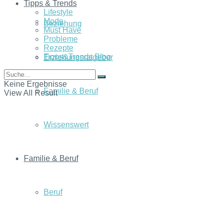
Tipps & Trends
Lifestyle
Mode
Beziehung
Must Have
Probleme
Rezepte
Tipps&Trends Blog
Erziehungsratgeber
Keine Ergebnisse
Familie & Beruf
View All Result
Wissenswert
Familie & Beruf
Beruf