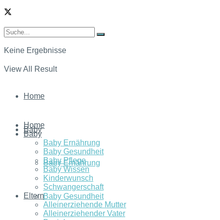
Keine Ergebnisse
View All Result
Home
Home
Baby
Baby
Baby Ernährung
Baby Gesundheit
Baby Pflege
Baby Ernährung
Baby Wissen
Kinderwunsch
Schwangerschaft
Eltern
Baby Gesundheit
Alleinerziehende Mutter
Alleinerziehender Vater