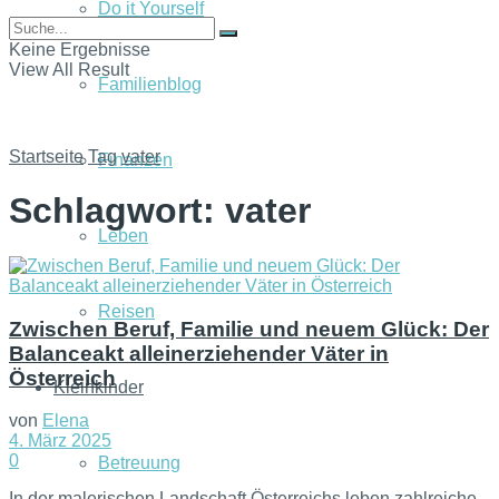
Do it Yourself
Keine Ergebnisse
View All Result
Familienblog
Startseite
Tag
vater
Finanzen
Schlagwort:
vater
Leben
Reisen
Zwischen Beruf, Familie und neuem Glück: Der
Balanceakt alleinerziehender Väter in
Österreich
Kleinkinder
von
Elena
4. März 2025
0
Betreuung
In der malerischen Landschaft Österreichs leben zahlreiche