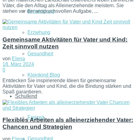
Väter, die den Alltag als Alleinerziehende meistern. Sie
Entwicklung
stehen vor der anspruchsvollen Aufgabe, ...
Erziehung
Gemeinsame Aktivitäten für Vater und Kind:
Zeit sinnvoll nutzen
Gesundheit
von
Elena
18. März 2024
0
Kleinkind Blog
Entdecken Sie inspirierende Ideen für gemeinsame
Aktivitäten für Vater und Kind, die die Bindung stärken und
Spaß garantieren.
Schulkind
Freizeit
Flexibles Arbeiten als alleinerziehender Vater:
Chancen und Strategien
Gesundheit
von
Elena