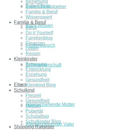
Beziehung
Baby Pflege
Erziehungsratgeber
Familie & Beruf
Wissenswert
Familie & Beruf
Baby Wissen
Beruf
Do it Yourself
Familienblog
Finanzen
Kinderwunsch
Leben
Reisen
Kleinkinder
Betreuung
Schwangerschaft
Entwicklung
Erziehung
Gesundheit
Eltern
Kleinkind Blog
Schulkind
Freizeit
Gesundheit
Alleinerziehende Mutter
Medien
Pubertät
Schulalltag
Schulkinder Blog
Alleinerziehender Vater
Shopping Ratgeber