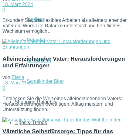
18. März 2024
0
Medien
Erkunden Sie, wie flexibles Arbeiten als alleinerziehender
Vater die Work-Life-Balance unterstützt und berufliches
Wachstum ermöglicht.
Pubertät
Alleinerziehender Vater: Herausforderungen
Schulalltag
und Erfahrungen
von
Elena
Schulkinder Blog
18. März 2024
0
Entdecken Sie die Welt eines alleinerziehenden Vaters:
Shopping Ratgeber
Herausforderungen bewältigen, Alltag meistern und
Unterstützung finden.
Tipps & Trends
Väterliche Selbstfürsorge: Tipps für das