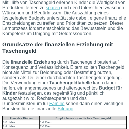
Mit Hilfe von Taschengeld erlernen Kinder die Wertigkeit von
Produkten, lernen zu
sparen
und den Unterschied zwischen
Wünschen und Bedürfnissen. Die Auszahlung eines
festgelegten Budgets unterstützt sie dabei, eigene finanzielle
Entscheidungen zu treffen und Prioritäten zu setzen. Dieser
Lernprozess fördert entscheidend das Bewusstsein und die
Kompetenz im Umgang mit Geldressourcen.
Grundsätze der finanziellen Erziehung mit
Taschengeld
Die
finanzielle Erziehung
durch Taschengeld basiert auf
Konsequenz und Verlässlichkeit. Eltern sollten Taschengeld
nicht als Mittel zur Belohnung oder Bestrafung nutzen,
sondern als Teil einer durchdachten Taschengeldregelung.
Die Verwendung einer
Taschengeldtabelle
kann dabei
helfen, ein angemessenes und altersgerechtes
Budget für
Kinder
festzulegen, das regelmäßig und pünktlich
ausgezahlt wird. Rechtsexperten und das
Bundesministerium für
Familie
sehen darin einen wichtigen
Baustein für die finanzielle
Bildung
.
Alter des Kindes
Empfohlenes monatliches Taschengeld
6-7 Jahre
1-2 Euro
8-9 Jahre
2-3 Euro