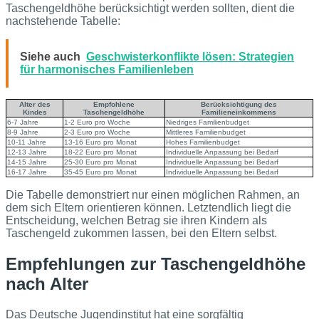
Taschengeldhöhe berücksichtigt werden sollten, dient die
nachstehende Tabelle:
Siehe auch
Geschwisterkonflikte lösen: Strategien
für harmonisches Familienleben
Alter des
Empfohlene
Berücksichtigung des
Kindes
Taschengeldhöhe
Familieneinkommens
6-7 Jahre
1-2 Euro pro Woche
Niedriges Familienbudget
8-9 Jahre
2-3 Euro pro Woche
Mittleres Familienbudget
10-11 Jahre
13-16 Euro pro Monat
Hohes Familienbudget
12-13 Jahre
18-22 Euro pro Monat
Individuelle Anpassung bei Bedarf
14-15 Jahre
25-30 Euro pro Monat
Individuelle Anpassung bei Bedarf
16-17 Jahre
35-45 Euro pro Monat
Individuelle Anpassung bei Bedarf
Die Tabelle demonstriert nur einen möglichen Rahmen, an
dem sich Eltern orientieren können. Letztendlich liegt die
Entscheidung, welchen Betrag sie ihren Kindern als
Taschengeld zukommen lassen, bei den Eltern selbst.
Empfehlungen zur Taschengeldhöhe
nach Alter
Das Deutsche Jugendinstitut hat eine sorgfältig