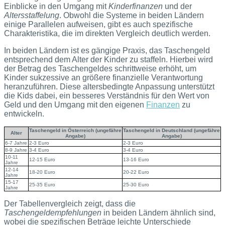
Einblicke in den Umgang mit
Kinderfinanzen
und der
Altersstaffelung
. Obwohl die Systeme in beiden Ländern
einige Parallelen aufweisen, gibt es auch spezifische
Charakteristika, die im direkten Vergleich deutlich werden.
In beiden Ländern ist es gängige Praxis, das Taschengeld
entsprechend dem Alter der Kinder zu staffeln. Hierbei wird
der Betrag des Taschengeldes schrittweise erhöht, um
Kinder sukzessive an größere finanzielle Verantwortung
heranzuführen. Diese altersbedingte Anpassung unterstützt
die Kids dabei, ein besseres Verständnis für den Wert von
Geld und den Umgang mit den eigenen
Finanzen
zu
entwickeln.
Taschengeld in Österreich (ungefähre
Taschengeld in Deutschland (ungefähre
Alter
Angabe)
Angabe)
6-7 Jahre
2-3 Euro
2-3 Euro
8-9 Jahre
3-4 Euro
3-4 Euro
10-11
12-15 Euro
13-16 Euro
Jahre
12-14
18-20 Euro
20-22 Euro
Jahre
15-17
25-35 Euro
25-30 Euro
Jahre
Der Tabellenvergleich zeigt, dass die
Taschengeldempfehlungen
in beiden Ländern ähnlich sind,
wobei die spezifischen Beträge leichte Unterschiede