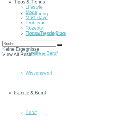
Tipps & Trends
Lifestyle
Mode
Beziehung
Must Have
Probleme
Rezepte
Tipps&Trends Blog
Erziehungsratgeber
Keine Ergebnisse
Familie & Beruf
View All Result
Wissenswert
Familie & Beruf
Beruf