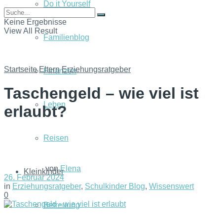
Do it Yourself
Keine Ergebnisse
View All Result
Familienblog
Startseite
Eltern
Erziehungsratgeber
Finanzen
Taschengeld – wie viel ist
Leben
erlaubt?
Reisen
von
Elena
Kleinkinder
26. Februar 2024
in
Erziehungsratgeber
,
Schulkinder Blog
,
Wissenswert
0
Betreuung