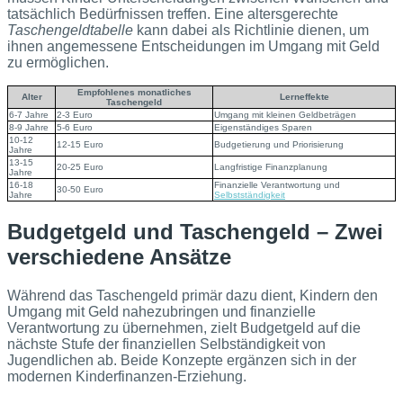
tatsächlich Bedürfnissen treffen. Eine altersgerechte
Taschengeldtabelle
kann dabei als Richtlinie dienen, um
ihnen angemessene Entscheidungen im Umgang mit Geld
zu ermöglichen.
Empfohlenes monatliches
Alter
Lerneffekte
Taschengeld
6-7 Jahre
2-3 Euro
Umgang mit kleinen Geldbeträgen
8-9 Jahre
5-6 Euro
Eigenständiges Sparen
10-12
12-15 Euro
Budgetierung und Priorisierung
Jahre
13-15
20-25 Euro
Langfristige Finanzplanung
Jahre
16-18
Finanzielle Verantwortung und
30-50 Euro
Jahre
Selbstständigkeit
Budgetgeld und Taschengeld – Zwei
verschiedene Ansätze
Während das Taschengeld primär dazu dient, Kindern den
Umgang mit Geld nahezubringen und finanzielle
Verantwortung zu übernehmen, zielt Budgetgeld auf die
nächste Stufe der finanziellen Selbständigkeit von
Jugendlichen ab. Beide Konzepte ergänzen sich in der
modernen Kinderfinanzen-Erziehung.