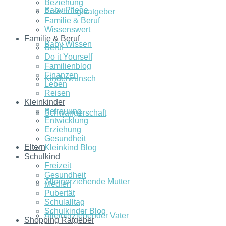
Beziehung
Baby Pflege
Erziehungsratgeber
Familie & Beruf
Wissenswert
Familie & Beruf
Baby Wissen
Beruf
Do it Yourself
Familienblog
Finanzen
Kinderwunsch
Leben
Reisen
Kleinkinder
Betreuung
Schwangerschaft
Entwicklung
Erziehung
Gesundheit
Eltern
Kleinkind Blog
Schulkind
Freizeit
Gesundheit
Alleinerziehende Mutter
Medien
Pubertät
Schulalltag
Schulkinder Blog
Alleinerziehender Vater
Shopping Ratgeber