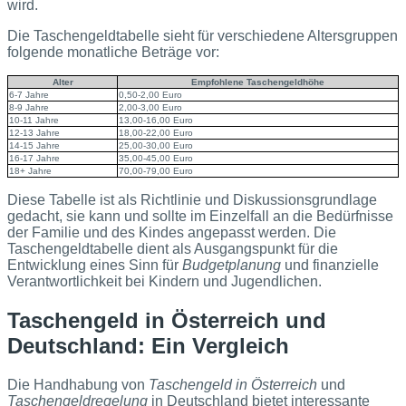
wird.
Die Taschengeldtabelle sieht für verschiedene Altersgruppen
folgende monatliche Beträge vor:
Alter
Empfohlene Taschengeldhöhe
6-7 Jahre
0,50-2,00 Euro
8-9 Jahre
2,00-3,00 Euro
10-11 Jahre
13,00-16,00 Euro
12-13 Jahre
18,00-22,00 Euro
14-15 Jahre
25,00-30,00 Euro
16-17 Jahre
35,00-45,00 Euro
18+ Jahre
70,00-79,00 Euro
Diese Tabelle ist als Richtlinie und Diskussionsgrundlage
gedacht, sie kann und sollte im Einzelfall an die Bedürfnisse
der Familie und des Kindes angepasst werden. Die
Taschengeldtabelle dient als Ausgangspunkt für die
Entwicklung eines Sinn für
Budgetplanung
und finanzielle
Verantwortlichkeit bei Kindern und Jugendlichen.
Taschengeld in Österreich und
Deutschland: Ein Vergleich
Die Handhabung von
Taschengeld in Österreich
und
Taschengeldregelung
in Deutschland bietet interessante