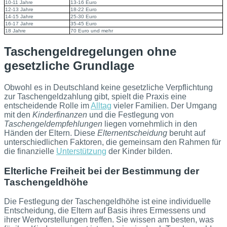
10-11 Jahre
13-16 Euro
12-13 Jahre
18-22 Euro
14-15 Jahre
25-30 Euro
16-17 Jahre
35-45 Euro
18 Jahre
70 Euro und mehr
Taschengeldregelungen ohne
gesetzliche Grundlage
Obwohl es in Deutschland keine gesetzliche Verpflichtung
zur Taschengeldzahlung gibt, spielt die Praxis eine
entscheidende Rolle im
Alltag
vieler Familien. Der Umgang
mit den
Kinderfinanzen
und die Festlegung von
Taschengeldempfehlungen
liegen vornehmlich in den
Händen der Eltern. Diese
Elternentscheidung
beruht auf
unterschiedlichen Faktoren, die gemeinsam den Rahmen für
die finanzielle
Unterstützung
der Kinder bilden.
Elterliche Freiheit bei der Bestimmung der
Taschengeldhöhe
Die Festlegung der Taschengeldhöhe ist eine individuelle
Entscheidung, die Eltern auf Basis ihres Ermessens und
ihrer Wertvorstellungen treffen. Sie wissen am besten, was