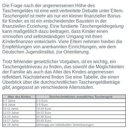
Die Frage nach der angemessenen Höhe des
Taschengeldes ist eine weit verbreitete Debatte unter Eltern.
Taschengeld
ist mehr als nur ein kleiner finanzieller Bonus
für Kinder; es ist ein entscheidender Baustein in der
finanziellen Erziehung
. Eine fundierte
Taschengeldregelung
kann maßgeblich dazu beitragen, dass Kinder einen
sinnvollen und selbstständigen Umgang mit ihren
Kinderfinanzen
entwickeln. Viele Eltern nehmen hierbei die
Empfehlungen von anerkannten Einrichtungen, wie dem
Deutschen Jugendinstitut, zur Orientierung.
Trotz fehlender gesetzlicher Vorgaben, ist es wichtig, ein
Taschengeldniveau zu finden, das sowohl die Möglichkeiten
der Familie als auch das Alter des Kindes angemessen
reflektiert. Nachstehend finden Sie eine Tabelle, die einen
Überblick über die durchschnittlichen Taschengeldbeträge
gibt, angepasst an verschiedene Altersstufen.
Alter des Kindes
Durchschnittliches monatliches Taschengeld
6-7 Jahre
2-3 Euro
8-9 Jahre
3-5 Euro
10-11 Jahre
13-16 Euro
12-13 Jahre
18-22 Euro
14-15 Jahre
25-30 Euro
16-17 Jahre
35-45 Euro
ab 18 Jahre
abhängig von individuellen Vereinbarungen