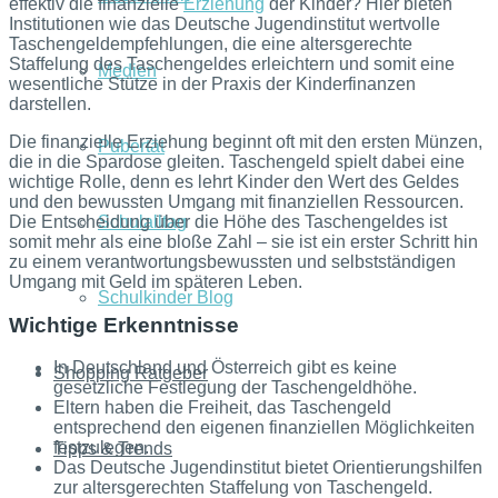
effektiv die finanzielle
Erziehung
der Kinder? Hier bieten
Institutionen wie das Deutsche Jugendinstitut wertvolle
Taschengeldempfehlungen, die eine altersgerechte
Staffelung des Taschengeldes erleichtern und somit eine
Medien
wesentliche Stütze in der Praxis der Kinderfinanzen
darstellen.
Die finanzielle Erziehung beginnt oft mit den ersten Münzen,
Pubertät
die in die Spardose gleiten. Taschengeld spielt dabei eine
wichtige Rolle, denn es lehrt Kinder den Wert des Geldes
und den bewussten Umgang mit finanziellen Ressourcen.
Die Entscheidung über die Höhe des Taschengeldes ist
Schulalltag
somit mehr als eine bloße Zahl – sie ist ein erster Schritt hin
zu einem verantwortungsbewussten und selbstständigen
Umgang mit Geld im späteren Leben.
Schulkinder Blog
Wichtige Erkenntnisse
In Deutschland und Österreich gibt es keine
Shopping Ratgeber
gesetzliche Festlegung der Taschengeldhöhe.
Eltern haben die Freiheit, das Taschengeld
entsprechend den eigenen finanziellen Möglichkeiten
festzulegen.
Tipps & Trends
Das Deutsche Jugendinstitut bietet Orientierungshilfen
zur altersgerechten Staffelung von Taschengeld.