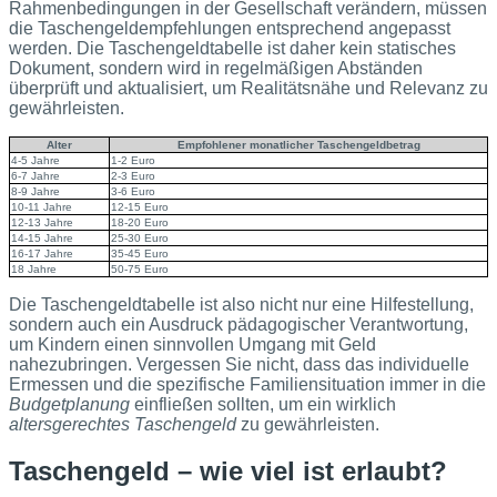
Rahmenbedingungen in der Gesellschaft verändern, müssen
die Taschengeldempfehlungen entsprechend angepasst
werden. Die Taschengeldtabelle ist daher kein statisches
Dokument, sondern wird in regelmäßigen Abständen
überprüft und aktualisiert, um Realitätsnähe und Relevanz zu
gewährleisten.
Alter
Empfohlener monatlicher Taschengeldbetrag
4-5 Jahre
1-2 Euro
6-7 Jahre
2-3 Euro
8-9 Jahre
3-6 Euro
10-11 Jahre
12-15 Euro
12-13 Jahre
18-20 Euro
14-15 Jahre
25-30 Euro
16-17 Jahre
35-45 Euro
18 Jahre
50-75 Euro
Die Taschengeldtabelle ist also nicht nur eine Hilfestellung,
sondern auch ein Ausdruck pädagogischer Verantwortung,
um Kindern einen sinnvollen Umgang mit Geld
nahezubringen. Vergessen Sie nicht, dass das individuelle
Ermessen und die spezifische Familiensituation immer in die
Budgetplanung
einfließen sollten, um ein wirklich
altersgerechtes Taschengeld
zu gewährleisten.
Taschengeld – wie viel ist erlaubt?