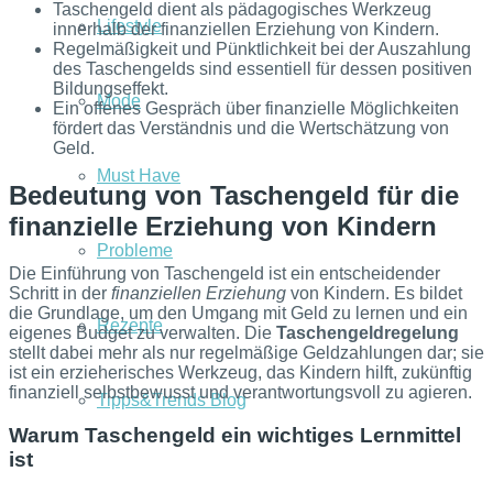
Taschengeld dient als pädagogisches Werkzeug
Lifestyle
innerhalb der finanziellen Erziehung von Kindern.
Regelmäßigkeit und Pünktlichkeit bei der Auszahlung
des Taschengelds sind essentiell für dessen positiven
Bildungseffekt.
Mode
Ein offenes Gespräch über finanzielle Möglichkeiten
fördert das Verständnis und die Wertschätzung von
Geld.
Must Have
Bedeutung von Taschengeld für die
finanzielle Erziehung von Kindern
Probleme
Die Einführung von Taschengeld ist ein entscheidender
Schritt in der
finanziellen Erziehung
von Kindern. Es bildet
die Grundlage, um den Umgang mit Geld zu lernen und ein
Rezepte
eigenes Budget zu verwalten. Die
Taschengeldregelung
stellt dabei mehr als nur regelmäßige Geldzahlungen dar; sie
ist ein erzieherisches Werkzeug, das Kindern hilft, zukünftig
finanziell selbstbewusst und verantwortungsvoll zu agieren.
Tipps&Trends Blog
Warum Taschengeld ein wichtiges Lernmittel
ist