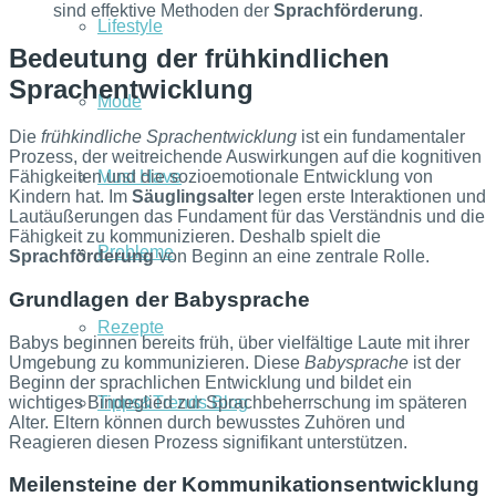
sind effektive Methoden der
Sprachförderung
.
Lifestyle
Bedeutung der frühkindlichen
Sprachentwicklung
Mode
Die
frühkindliche Sprachentwicklung
ist ein fundamentaler
Prozess, der weitreichende Auswirkungen auf die kognitiven
Must Have
Fähigkeiten und die sozioemotionale Entwicklung von
Kindern hat. Im
Säuglingsalter
legen erste Interaktionen und
Lautäußerungen das Fundament für das Verständnis und die
Fähigkeit zu kommunizieren. Deshalb spielt die
Probleme
Sprachförderung
von Beginn an eine zentrale Rolle.
Grundlagen der Babysprache
Rezepte
Babys beginnen bereits früh, über vielfältige Laute mit ihrer
Umgebung zu kommunizieren. Diese
Babysprache
ist der
Beginn der sprachlichen Entwicklung und bildet ein
wichtiges Bindeglied zur Sprachbeherrschung im späteren
Tipps&Trends Blog
Alter. Eltern können durch bewusstes Zuhören und
Reagieren diesen Prozess signifikant unterstützen.
Meilensteine der Kommunikationsentwicklung