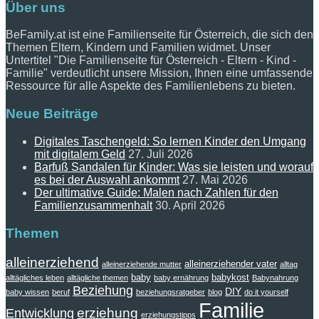
Über uns
BeFamily.at ist eine Familienseite für Österreich, die sich den
Themen Eltern, Kindern und Familien widmet. Unser
Untertitel "Die Familienseite für Österreich - Eltern - Kind -
Familie" verdeutlicht unsere Mission, Ihnen eine umfassende
Ressource für alle Aspekte des Familienlebens zu bieten.
Neue Beiträge
Digitales Taschengeld: So lernen Kinder den Umgang
mit digitalem Geld
27. Juli 2026
Barfuß Sandalen für Kinder: Was sie leisten und worauf
es bei der Auswahl ankommt
27. Mai 2026
Der ultimative Guide: Malen nach Zahlen für den
Familienzusammenhalt
30. April 2026
Themen
alleinerziehend
alleinerziehender vater
alleinerziehende mutter
alltag
baby
babykost
alltägliches leben
alltägliche themen
baby ernährung
Babynahrung
Beziehung
DIY
baby wissen
beruf
beziehungsratgeber
blog
do it yourself
Familie
erziehung
Entwicklung
erziehungstipps