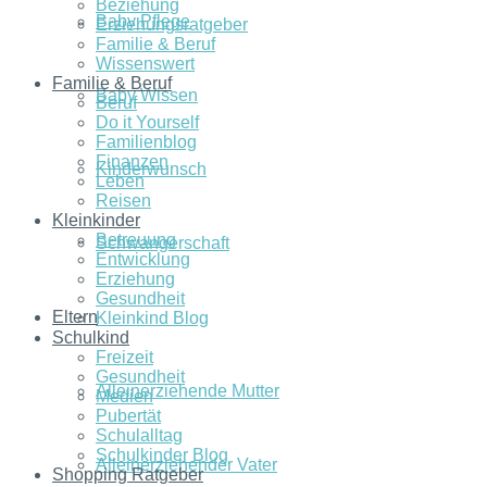
Beziehung
Baby Pflege
Erziehungsratgeber
Familie & Beruf
Wissenswert
Familie & Beruf
Baby Wissen
Beruf
Do it Yourself
Familienblog
Finanzen
Kinderwunsch
Leben
Reisen
Kleinkinder
Betreuung
Schwangerschaft
Entwicklung
Erziehung
Gesundheit
Eltern
Kleinkind Blog
Schulkind
Freizeit
Gesundheit
Alleinerziehende Mutter
Medien
Pubertät
Schulalltag
Schulkinder Blog
Alleinerziehender Vater
Shopping Ratgeber