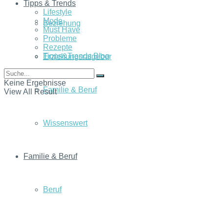
Tipps & Trends
Lifestyle
Mode
Beziehung
Must Have
Probleme
Rezepte
Tipps&Trends Blog
Erziehungsratgeber
Keine Ergebnisse
Familie & Beruf
View All Result
Wissenswert
Familie & Beruf
Beruf