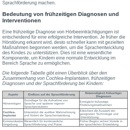
Sprachförderung machen.
Bedeutung von frühzeitigen Diagnosen und
Interventionen
Eine frühzeitige Diagnose von Hörbeeinträchtigungen ist
entscheidend für eine erfolgreiche Intervention. Je früher die
Hörstörung erkannt wird, desto schneller kann mit gezielten
Maßnahmen begonnen werden, um die Sprachentwicklung
des Kindes zu unterstützen. Dies ist eine wesentliche
Komponente, um Kindern eine normale Entwicklung im
Bereich Sprache zu ermöglichen.
Die folgende Tabelle gibt einen Überblick über den
Zusammenhang von Cochlea-Implantaten, frühzeitigen
Diagnosen und der Sprachförderung bei Kindern:
Notwendigkeit frühzeitiger
Aspekt
Einfluss auf die Sprachförderung
Diagnosen
Grundlage für die Aufnahme von
Ermöglicht frühzeitige
Hörvermögen
Sprache und späterer eigener
Förderungsmaßnahmen
Sprachproduktion
Erleichtert die Auswahl der
Cochlea-
Unterstützt die auditive Wahrnehmung
geeigneten Technologie und
Implantat
und fördert die Sprachentwicklung
Unterstützung
Kommunikative
Wesentlich für kontinuierliche
Früher Beginn sichert Vorteile in
Umgebung
Sprachförderung und Praxis
der sprachlichen Entwicklung