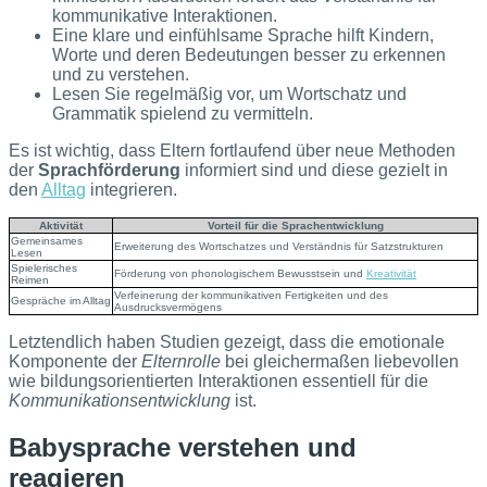
kommunikative Interaktionen.
Eine klare und einfühlsame Sprache hilft Kindern,
Worte und deren Bedeutungen besser zu erkennen
und zu verstehen.
Lesen Sie regelmäßig vor, um Wortschatz und
Grammatik spielend zu vermitteln.
Es ist wichtig, dass Eltern fortlaufend über neue Methoden
der
Sprachförderung
informiert sind und diese gezielt in
den
Alltag
integrieren.
Aktivität
Vorteil für die Sprachentwicklung
Gemeinsames
Erweiterung des Wortschatzes und Verständnis für Satzstrukturen
Lesen
Spielerisches
Förderung von phonologischem Bewusstsein und
Kreativität
Reimen
Verfeinerung der kommunikativen Fertigkeiten und des
Gespräche im Alltag
Ausdrucksvermögens
Letztendlich haben Studien gezeigt, dass die emotionale
Komponente der
Elternrolle
bei gleichermaßen liebevollen
wie bildungsorientierten Interaktionen essentiell für die
Kommunikationsentwicklung
ist.
Babysprache verstehen und
reagieren