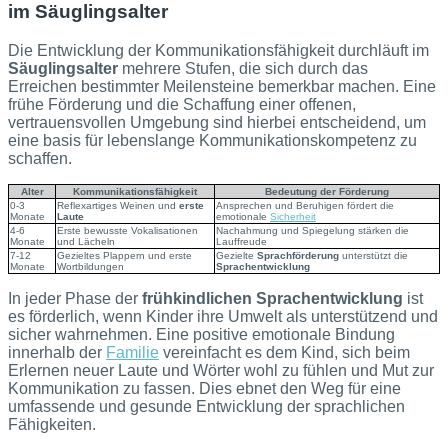
im Säuglingsalter
Die Entwicklung der Kommunikationsfähigkeit durchläuft im
Säuglingsalter
mehrere Stufen, die sich durch das
Erreichen bestimmter Meilensteine bemerkbar machen. Eine
frühe Förderung und die Schaffung einer offenen,
vertrauensvollen Umgebung sind hierbei entscheidend, um
eine basis für lebenslange Kommunikationskompetenz zu
schaffen.
Alter
Kommunikationsfähigkeit
Bedeutung der Förderung
0-3
Reflexartiges Weinen und
erste
Ansprechen und Beruhigen fördert die
Monate
Laute
emotionale
Sicherheit
4-6
Erste bewusste Vokalisationen
Nachahmung und Spiegelung stärken die
Monate
und Lächeln
Lauffreude
7-12
Gezieltes Plappern und erste
Gezielte
Sprachförderung
unterstützt die
Monate
Wortbildungen
Sprachentwicklung
In jeder Phase der
frühkindlichen Sprachentwicklung
ist
es förderlich, wenn Kinder ihre Umwelt als unterstützend und
sicher wahrnehmen. Eine positive emotionale Bindung
innerhalb der
Familie
vereinfacht es dem Kind, sich beim
Erlernen neuer Laute und Wörter wohl zu fühlen und Mut zur
Kommunikation zu fassen. Dies ebnet den Weg für eine
umfassende und gesunde Entwicklung der sprachlichen
Fähigkeiten.