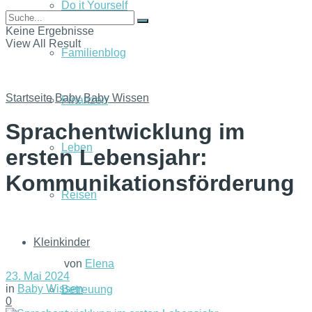
Do it Yourself
Keine Ergebnisse
View All Result
Familienblog
Startseite
Baby
Baby Wissen
Finanzen
Sprachentwicklung im
Leben
ersten Lebensjahr:
Kommunikationsförderung
Reisen
Kleinkinder
von
Elena
23. Mai 2024
in
Baby Wissen
Betreuung
0