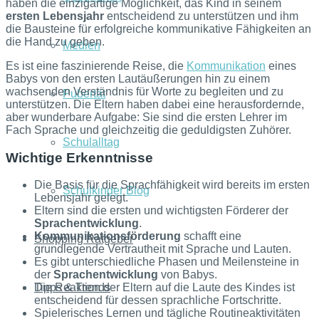
haben die einzigartige Möglichkeit, das Kind in seinem
ersten Lebensjahr
entscheidend zu unterstützen und ihm
die Bausteine für erfolgreiche kommunikative Fähigkeiten an
die Hand zu geben.
Medien
Es ist eine faszinierende Reise, die
Kommunikation
eines
Babys von den ersten Lautäußerungen hin zu einem
wachsenden Verständnis für Worte zu begleiten und zu
Pubertät
unterstützen. Die Eltern haben dabei eine herausfordernde,
aber wunderbare Aufgabe: Sie sind die ersten Lehrer im
Fach Sprache und gleichzeitig die geduldigsten Zuhörer.
Schulalltag
Wichtige Erkenntnisse
Die Basis für die Sprachfähigkeit wird bereits im ersten
Schulkinder Blog
Lebensjahr gelegt.
Eltern sind die ersten und wichtigsten Förderer der
Sprachentwicklung
.
Kommunikationsförderung
schafft eine
Shopping Ratgeber
grundlegende Vertrautheit mit Sprache und Lauten.
Es gibt unterschiedliche Phasen und Meilensteine in
der
Sprachentwicklung
von Babys.
Tipps & Trends
Die Reaktion der Eltern auf die Laute des Kindes ist
entscheidend für dessen sprachliche Fortschritte.
Spielerisches Lernen und tägliche Routineaktivitäten