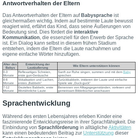
Antwortverhalten der Eltern
Das Antwortverhalten der Eltern auf
Babysprache
ist
gleichermaßen wichtig. Indem auf bestimmte Laute bewusst
reagiert wird, erfährt das Kind, dass seine Äußerungen von
Bedeutung sind. Dies fördert die
interaktive
Kommunikation
, die essenziell für den Erwerb der Sprache
ist. Ein Dialog kann selbst in diesem frühen Stadium
entstehen, indem die Eltern die Laute nachahmen und
eigene einfache Wörter hinzufügen.
Alter des
Entwicklung der
Wie Eltern unterstützen können
Babys
Lautäußerung
0-3
Reflexartiges Schreien,
Sanft zur Ruhe singen, summen und mit dem
Baby
Monate
erste gurr-Geräusche
sprechen
4-6
Vokalisation und Lachen,
Zurückbabbeln, imitieren der Laute und einfache
Monate
erstes „Babbeln“
Spiele wie „Guck-guck“
7-12
Gezieltes Babbeln, erste
Benennen von Alltagsgegenständen, vorlesen und
Monate
Wortähnliche Laute
gemeinsam Bilderbücher anschauen
Sprachentwicklung
Während des ersten Lebensjahres erleben Kinder eine
faszinierende Entwicklungsreise in ihrer Sprachfähigkeit. Die
Einbindung von
Sprachförderung
in alltägliche
Aktivitäten
kann einen bedeutenden Beitrag zur
Unterstützung
dieser