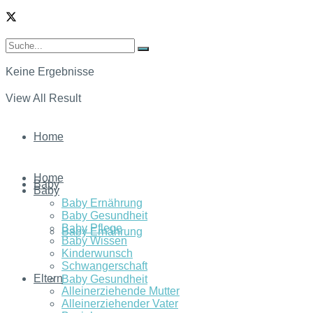
Keine Ergebnisse
View All Result
Home
Home
Baby
Baby
Baby Ernährung
Baby Gesundheit
Baby Pflege
Baby Ernährung
Baby Wissen
Kinderwunsch
Schwangerschaft
Eltern
Baby Gesundheit
Alleinerziehende Mutter
Alleinerziehender Vater