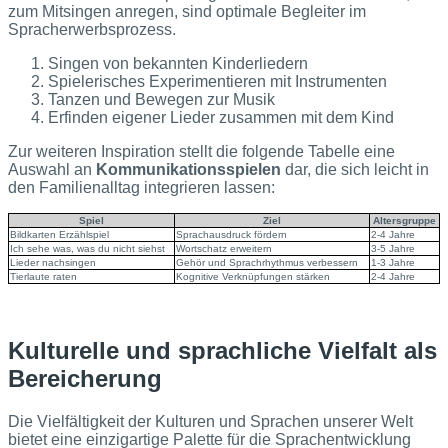
zum Mitsingen anregen, sind optimale Begleiter im
Spracherwerbsprozess.
Singen von bekannten Kinderliedern
Spielerisches Experimentieren mit Instrumenten
Tanzen und Bewegen zur Musik
Erfinden eigener Lieder zusammen mit dem Kind
Zur weiteren Inspiration stellt die folgende Tabelle eine
Auswahl an
Kommunikationsspielen
dar, die sich leicht in
den Familienalltag integrieren lassen:
Spiel
Ziel
Altersgruppe
Bildkarten Erzählspiel
Sprachausdruck fördern
2-4 Jahre
Ich sehe was, was du nicht siehst
Wortschatz erweitern
3-5 Jahre
Lieder nachsingen
Gehör und Sprachrhythmus verbessern
1-3 Jahre
Tierlaute raten
Kognitive Verknüpfungen stärken
2-4 Jahre
Kulturelle und sprachliche Vielfalt als
Bereicherung
Die Vielfältigkeit der Kulturen und Sprachen unserer Welt
bietet eine einzigartige Palette für die Sprachentwicklung