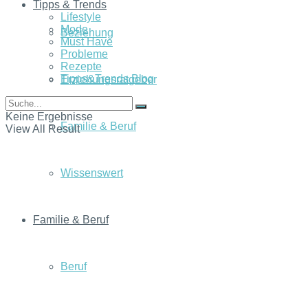
Tipps & Trends
Lifestyle
Mode
Beziehung
Must Have
Probleme
Rezepte
Tipps&Trends Blog
Erziehungsratgeber
Keine Ergebnisse
Familie & Beruf
View All Result
Wissenswert
Familie & Beruf
Beruf