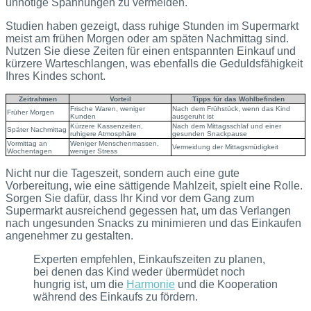
unnötige Spannungen zu vermeiden.
Studien haben gezeigt, dass ruhige Stunden im Supermarkt
meist am frühen Morgen oder am späten Nachmittag sind.
Nutzen Sie diese Zeiten für einen entspannten Einkauf und
kürzere Warteschlangen, was ebenfalls die Geduldsfähigkeit
Ihres Kindes schont.
Zeitrahmen
Vorteil
Tipps für das Wohlbefinden
Frische Waren, weniger
Nach dem Frühstück, wenn das Kind
Früher Morgen
Kunden
ausgeruht ist
Kürzere Kassenzeiten,
Nach dem Mittagsschlaf und einer
Später Nachmittag
ruhigere Atmosphäre
gesunden Snackpause
Vormittag an
Weniger Menschenmassen,
Vermeidung der Mittagsmüdigkeit
Wochentagen
weniger Stress
Nicht nur die Tageszeit, sondern auch eine gute
Vorbereitung, wie eine sättigende Mahlzeit, spielt eine Rolle.
Sorgen Sie dafür, dass Ihr Kind vor dem Gang zum
Supermarkt ausreichend gegessen hat, um das Verlangen
nach ungesunden Snacks zu minimieren und das Einkaufen
angenehmer zu gestalten.
Experten empfehlen, Einkaufszeiten zu planen,
bei denen das Kind weder übermüdet noch
hungrig ist, um die
Harmonie
und die Kooperation
während des Einkaufs zu fördern.