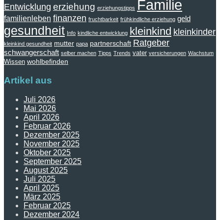
Familie
erziehung
Entwicklung
erziehungstipps
finanzen
familienleben
geld
fruchtbarkeit
frühkindliche erziehung
gesundheit
kleinkind
kleinkinder
Info
kindliche entwicklung
Ratgeber
mutter
partnerschaft
kleinkind gesundheit
papa
schwangerschaft
vater
selber machen
Tipps
Trends
versicherungen
Wachstum
wohlbefinden
Wissen
Artikel aus
Juli 2026
Mai 2026
April 2026
Februar 2026
Dezember 2025
November 2025
Oktober 2025
September 2025
August 2025
Juli 2025
April 2025
März 2025
Februar 2025
Dezember 2024