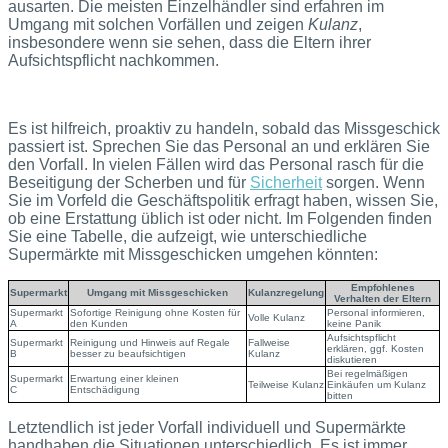
ausarten. Die meisten Einzelhändler sind erfahren im
Umgang mit solchen Vorfällen und zeigen
Kulanz
,
insbesondere wenn sie sehen, dass die Eltern ihrer
Aufsichtspflicht nachkommen.
Es ist hilfreich, proaktiv zu handeln, sobald das Missgeschick
passiert ist. Sprechen Sie das Personal an und erklären Sie
den Vorfall. In vielen Fällen wird das Personal rasch für die
Beseitigung der Scherben und für
Sicherheit
sorgen. Wenn
Sie im Vorfeld die Geschäftspolitik erfragt haben, wissen Sie,
ob eine Erstattung üblich ist oder nicht. Im Folgenden finden
Sie eine Tabelle, die aufzeigt, wie unterschiedliche
Supermärkte mit Missgeschicken umgehen könnten:
Empfohlenes
Supermarkt
Umgang mit Missgeschicken
Kulanzregelung
Verhalten der Eltern
Supermarkt
Sofortige Reinigung ohne Kosten für
Personal informieren,
Volle Kulanz
A
den Kunden
keine Panik
Aufsichtspflicht
Supermarkt
Reinigung und Hinweis auf Regale
Fallweise
erklären, ggf. Kosten
B
besser zu beaufsichtigen
Kulanz
diskutieren
Bei regelmäßigen
Supermarkt
Erwartung einer kleinen
Teilweise Kulanz
Einkäufen um Kulanz
C
Entschädigung
bitten
Letztendlich ist jeder Vorfall individuell und Supermärkte
handhaben die Situationen unterschiedlich. Es ist immer