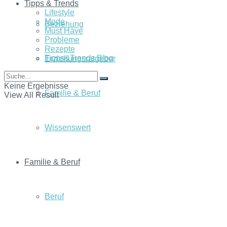
Tipps & Trends
Lifestyle
Mode
Beziehung
Must Have
Probleme
Rezepte
Tipps&Trends Blog
Erziehungsratgeber
Keine Ergebnisse
Familie & Beruf
View All Result
Wissenswert
Familie & Beruf
Beruf