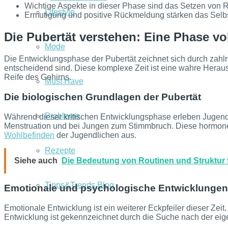
Wichtige Aspekte in dieser Phase sind das Setzen von 
Lifestyle
Ermutigung und positive Rückmeldung stärken das Selbst
Die Pubertät verstehen: Eine Phase v
Mode
Die Entwicklungsphase der Pubertät zeichnet sich durch zahl
entscheidend sind. Diese komplexe Zeit ist eine wahre Hera
Reife des Gehirns.
Must Have
Die biologischen Grundlagen der Pubertät
Probleme
Während dieser kritischen Entwicklungsphase erleben Jugendl
Menstruation und bei Jungen zum Stimmbruch. Diese hormonel
Wohlbefinden
der Jugendlichen aus.
Rezepte
Siehe auch
Die Bedeutung von Routinen und Struktur f
Tipps&Trends Blog
Emotionale und psychologische Entwicklungen
Emotionale Entwicklung ist ein weiterer Eckpfeiler dieser Ze
Entwicklung ist gekennzeichnet durch die Suche nach der ei