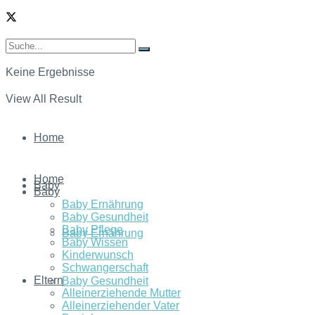
Keine Ergebnisse
View All Result
Home
Home
Baby
Baby
Baby Ernährung
Baby Gesundheit
Baby Pflege
Baby Ernährung
Baby Wissen
Kinderwunsch
Schwangerschaft
Eltern
Baby Gesundheit
Alleinerziehende Mutter
Alleinerziehender Vater