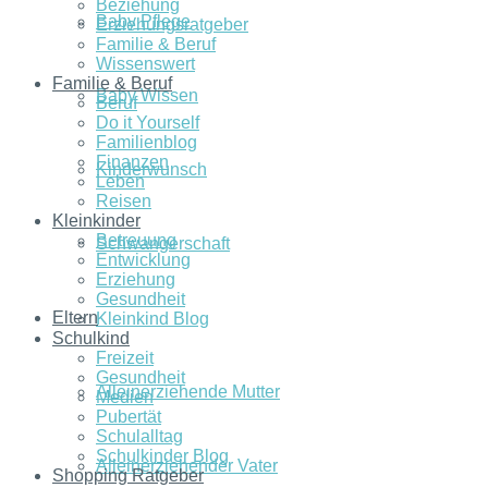
Beziehung
Baby Pflege
Erziehungsratgeber
Familie & Beruf
Wissenswert
Familie & Beruf
Baby Wissen
Beruf
Do it Yourself
Familienblog
Finanzen
Kinderwunsch
Leben
Reisen
Kleinkinder
Betreuung
Schwangerschaft
Entwicklung
Erziehung
Gesundheit
Eltern
Kleinkind Blog
Schulkind
Freizeit
Gesundheit
Alleinerziehende Mutter
Medien
Pubertät
Schulalltag
Schulkinder Blog
Alleinerziehender Vater
Shopping Ratgeber