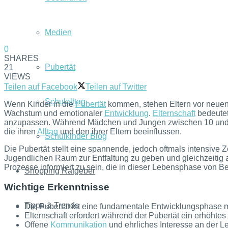
Medien
0
SHARES
Pubertät
21
VIEWS
Teilen auf Facebook
Teilen auf Twitter
Schulalltag
Wenn Kinder in die
Pubertät
kommen, stehen Eltern vor neuen 
Wachstum und emotionaler
Entwicklung
.
Elternschaft
bedeutet
anzupassen. Während Mädchen und Jungen zwischen 10 und 21 
die ihren
Alltag
und den ihrer Eltern beeinflussen.
Schulkinder Blog
Die Pubertät stellt eine spannende, jedoch oftmals intensive Ze
Jugendlichen Raum zur Entfaltung zu geben und gleichzeitig al
Prozesse informiert zu sein, die in dieser Lebensphase von B
Shopping Ratgeber
Wichtige Erkenntnisse
Tipps & Trends
Die Pubertät ist eine fundamentale Entwicklungsphase m
Elternschaft erfordert während der Pubertät ein erhöhte
Offene
Kommunikation
und ehrliches Interesse an der 