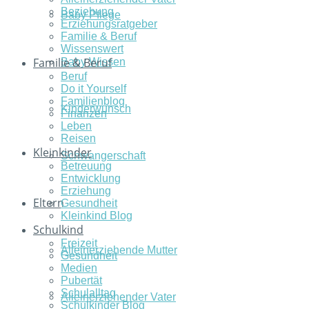
Beziehung
Baby Pflege
Erziehungsratgeber
Familie & Beruf
Wissenswert
Familie & Beruf
Baby Wissen
Beruf
Do it Yourself
Familienblog
Kinderwunsch
Finanzen
Leben
Reisen
Kleinkinder
Schwangerschaft
Betreuung
Entwicklung
Erziehung
Eltern
Gesundheit
Kleinkind Blog
Schulkind
Freizeit
Alleinerziehende Mutter
Gesundheit
Medien
Pubertät
Schulalltag
Alleinerziehender Vater
Schulkinder Blog