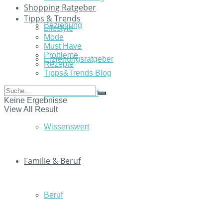
Shopping Ratgeber
Tipps & Trends
Beziehung
Lifestyle
Mode
Must Have
Probleme
Erziehungsratgeber
Rezepte
Tipps&Trends Blog
Familie & Beruf
Keine Ergebnisse
View All Result
Wissenswert
Familie & Beruf
Beruf