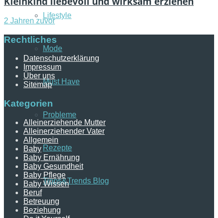
Kleinkind liebevoll und wirksam erziehen
Lifestyle
2 Jahren zuvor
Rechtliches
Mode
Datenschutzerklärung
Impressum
Über uns
Must Have
Sitemap
Kategorien
Probleme
Alleinerziehende Mutter
Alleinerziehender Vater
Allgemein
Rezepte
Baby
Baby Ernährung
Baby Gesundheit
Baby Pflege
Tipps&Trends Blog
Baby Wissen
Beruf
Betreuung
Beziehung