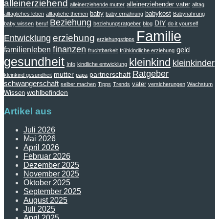
alleinerziehend
alleinerziehender vater
alleinerziehende mutter
alltag
baby
babykost
alltägliches leben
alltägliche themen
baby ernährung
Babynahrung
Beziehung
DIY
baby wissen
beruf
beziehungsratgeber
blog
do it yourself
Familie
erziehung
Entwicklung
erziehungstipps
finanzen
familienleben
geld
fruchtbarkeit
frühkindliche erziehung
gesundheit
kleinkind
kleinkinder
Info
kindliche entwicklung
Ratgeber
mutter
partnerschaft
kleinkind gesundheit
papa
schwangerschaft
vater
selber machen
Tipps
Trends
versicherungen
Wachstum
wohlbefinden
Wissen
Artikel aus
Juli 2026
Mai 2026
April 2026
Februar 2026
Dezember 2025
November 2025
Oktober 2025
September 2025
August 2025
Juli 2025
April 2025