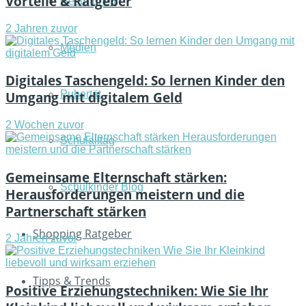
Vorteile & Ratgeber
Gesundheit
2 Jahren zuvor
Medien
Digitales Taschengeld: So lernen Kinder den
Pubertät
Umgang mit digitalem Geld
2 Wochen zuvor
Schulalltag
Gemeinsame Elternschaft stärken:
Schulkinder Blog
Herausforderungen meistern und die
Partnerschaft stärken
Shopping Ratgeber
2 Jahren zuvor
Tipps & Trends
Positive Erziehungstechniken: Wie Sie Ihr