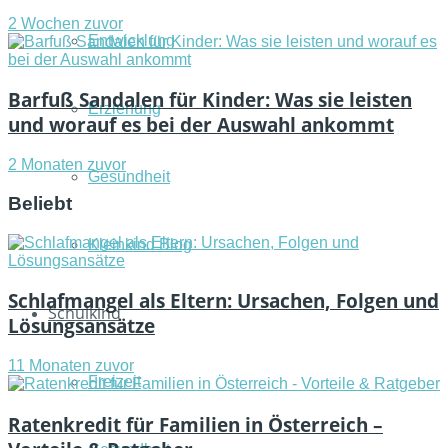
2 Wochen zuvor
Entwicklung
Barfuß Sandalen für Kinder: Was sie leisten
Erziehung
und worauf es bei der Auswahl ankommt
2 Monaten zuvor
Gesundheit
Beliebt
Kleinkind Blog
Schlafmangel als Eltern: Ursachen, Folgen und
Schulkind
Lösungsansätze
11 Monaten zuvor
Freizeit
Ratenkredit für Familien in Österreich –