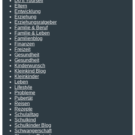
Do it Yourself
Eltern
Entwicklung
Erziehung
Erziehungsratgeber
Familie & Beruf
Familie & Leben
Familienblog
Finanzen
Freizeit
Gesundheit
Gesundheit
Kinderwunsch
Kleinkind Blog
Kleinkinder
Leben
Lifestyle
Probleme
Pubertät
Reisen
Rezepte
Schulalltag
Schulkind
Schulkinder Blog
Schwangerschaft