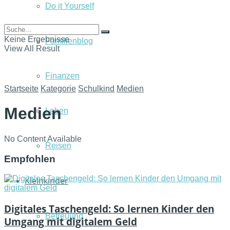
Do it Yourself
Keine Ergebnisse
Familienblog
View All Result
Finanzen
Startseite
Kategorie
Schulkind
Medien
Medien
Leben
No Content Available
Reisen
Empfohlen
Kleinkinder
Digitales Taschengeld: So lernen Kinder den
Betreuung
Umgang mit digitalem Geld