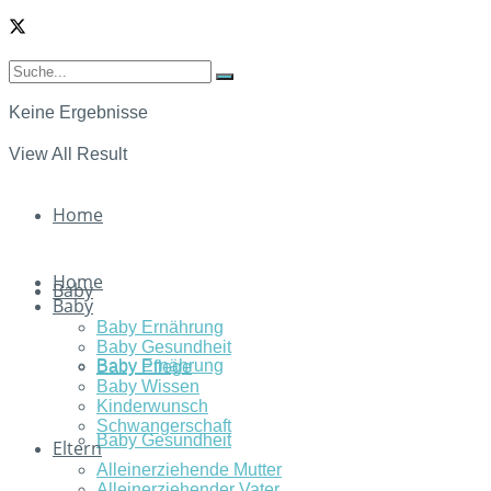
Keine Ergebnisse
View All Result
Home
Home
Baby
Baby
Baby Ernährung
Baby Gesundheit
Baby Ernährung
Baby Pflege
Baby Wissen
Kinderwunsch
Schwangerschaft
Baby Gesundheit
Eltern
Alleinerziehende Mutter
Alleinerziehender Vater