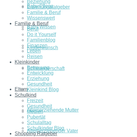
Beziehung
Baby Pflege
Erziehungsratgeber
Familie & Beruf
Wissenswert
Familie & Beruf
Baby Wissen
Beruf
Do it Yourself
Familienblog
Finanzen
Kinderwunsch
Leben
Reisen
Kleinkinder
Betreuung
Schwangerschaft
Entwicklung
Erziehung
Gesundheit
Eltern
Kleinkind Blog
Schulkind
Freizeit
Gesundheit
Alleinerziehende Mutter
Medien
Pubertät
Schulalltag
Schulkinder Blog
Alleinerziehender Vater
Shopping Ratgeber