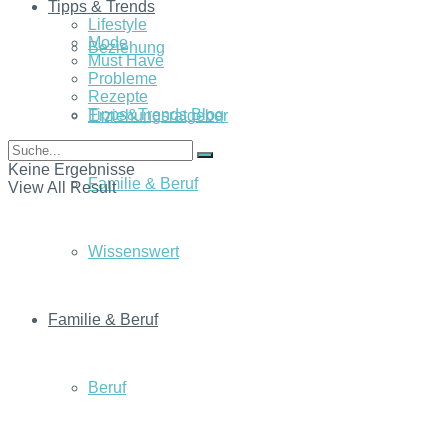
Tipps & Trends
Lifestyle
Mode
Beziehung
Must Have
Probleme
Rezepte
Tipps&Trends Blog
Erziehungsratgeber
Keine Ergebnisse
Familie & Beruf
View All Result
Wissenswert
Familie & Beruf
Beruf