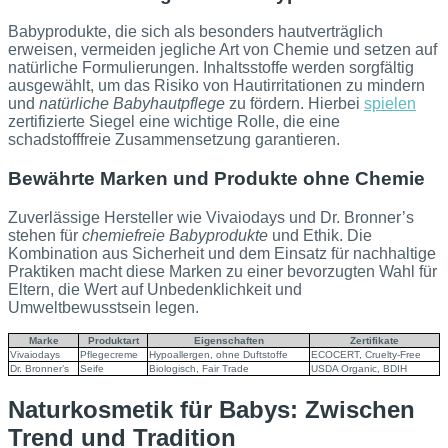
Babyprodukte, die sich als besonders hautverträglich
erweisen, vermeiden jegliche Art von Chemie und setzen auf
natürliche Formulierungen. Inhaltsstoffe werden sorgfältig
ausgewählt, um das Risiko von Hautirritationen zu mindern
und
natürliche Babyhautpflege
zu fördern. Hierbei
spielen
zertifizierte Siegel eine wichtige Rolle, die eine
schadstofffreie Zusammensetzung garantieren.
Bewährte Marken und Produkte ohne Chemie
Zuverlässige Hersteller wie Vivaiodays und Dr. Bronner’s
stehen für
chemiefreie Babyprodukte
und Ethik. Die
Kombination aus Sicherheit und dem Einsatz für nachhaltige
Praktiken macht diese Marken zu einer bevorzugten Wahl für
Eltern, die Wert auf Unbedenklichkeit und
Umweltbewusstsein legen.
Marke
Produktart
Eigenschaften
Zertifikate
Vivaiodays
Pflegecreme
Hypoallergen, ohne Duftstoffe
ECOCERT, Cruelty-Free
Dr. Bronner’s
Seife
Biologisch, Fair Trade
USDA Organic, BDIH
Naturkosmetik für Babys: Zwischen
Trend und Tradition