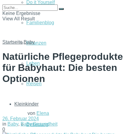
Do it Yourself
Keine Ergebnisse
View All Result
Familienblog
Startseite
Baby
Finanzen
Natürliche Pflegeprodukte
Leben
für Babyhaut: Die besten
Optionen
Reisen
Kleinkinder
von
Elena
26. Februar 2024
in
Baby
,
Baby Gesundheit
Betreuung
0