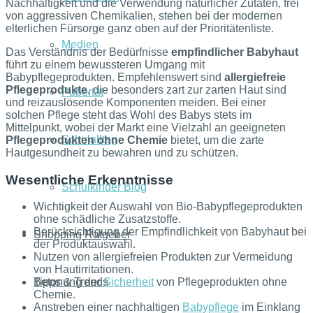
Nachhaltigkeit und die Verwendung natürlicher Zutaten, frei
von aggressiven Chemikalien, stehen bei der modernen
elterlichen Fürsorge ganz oben auf der Prioritätenliste.
Medien
Das Verständnis der Bedürfnisse
empfindlicher Babyhaut
führt zu einem bewussteren Umgang mit
Babypflegeprodukten. Empfehlenswert sind
allergiefreie
Pflegeprodukte
, die besonders zart zur zarten Haut sind
Pubertät
und reizauslösende Komponenten meiden. Bei einer
solchen Pflege steht das Wohl des Babys stets im
Mittelpunkt, wobei der Markt eine Vielzahl an geeigneten
Schulalltag
Pflegeprodukten ohne Chemie
bietet, um die zarte
Hautgesundheit zu bewahren und zu schützen.
Wesentliche Erkenntnisse
Schulkinder Blog
Wichtigkeit der Auswahl von Bio-Babypflegeprodukten
ohne schädliche Zusatzstoffe.
Berücksichtigung der Empfindlichkeit von Babyhaut bei
Shopping Ratgeber
der Produktauswahl.
Nutzen von allergiefreien Produkten zur Vermeidung
von Hautirritationen.
Tipps & Trends
Betonung der
Sicherheit
von Pflegeprodukten ohne
Chemie.
Anstreben einer nachhaltigen
Babypflege
im Einklang