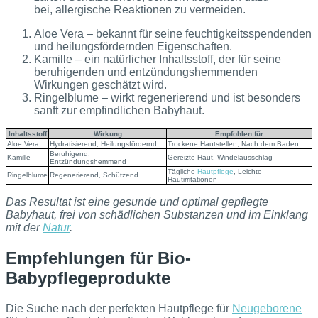
bei, allergische Reaktionen zu vermeiden.
Aloe Vera – bekannt für seine feuchtigkeitsspendenden
und heilungsfördernden Eigenschaften.
Kamille – ein natürlicher Inhaltsstoff, der für seine
beruhigenden und entzündungshemmenden
Wirkungen geschätzt wird.
Ringelblume – wirkt regenerierend und ist besonders
sanft zur empfindlichen Babyhaut.
Inhaltsstoff
Wirkung
Empfohlen für
Aloe Vera
Hydratisierend, Heilungsfördernd
Trockene Hautstellen, Nach dem Baden
Beruhigend,
Kamille
Gereizte Haut, Windelausschlag
Entzündungshemmend
Tägliche
Hautpflege
, Leichte
Ringelblume
Regenerierend, Schützend
Hautirritationen
Das Resultat ist eine gesunde und optimal gepflegte
Babyhaut, frei von schädlichen Substanzen und im Einklang
mit der
Natur
.
Empfehlungen für Bio-
Babypflegeprodukte
Die Suche nach der perfekten Hautpflege für
Neugeborene