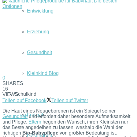
Entwicklung
Erziehung
Gesundheit
Kleinkind Blog
0
SHARES
16
Schulkind
VIEWS
Teilen auf Facebook
Teilen auf Twitter
Die Haut eines Neugeborenen ist ein Spiegel seiner
Freizeit
Gesundheit
und erfordert daher besondere Aufmerksamkeit
und Pflege.
Eltern
hegen den Wunsch, ihren Kleinsten nur
das Beste angedeihen zu lassen, weshalb die Wahl der
richtigen
Bio-Babypflege
von größter Bedeutung ist.
Gesundheit