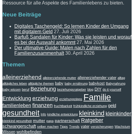
Ressource für alle Aspekte des Familienlebens zu bieten.
Neue Beiträge
Digitales Taschengeld: So lernen Kinder den Umgang
mit digitalem Geld
27. Juli 2026
Barfuß Sandalen für Kinder: Was sie leisten und worauf
es bei der Auswahl ankommt
27. Mai 2026
Der ultimative Guide: Malen nach Zahlen für den
Familienzusammenhalt
30. April 2026
Themen
alleinerziehend
alleinerziehender vater
alleinerziehende mutter
alltag
baby
babykost
alltägliches leben
alltägliche themen
baby ernährung
Babynahrung
Beziehung
DIY
baby wissen
beruf
beziehungsratgeber
blog
do it yourself
Familie
erziehung
Entwicklung
erziehungstipps
finanzen
familienleben
geld
fruchtbarkeit
frühkindliche erziehung
gesundheit
kleinkind
kleinkinder
Info
kindliche entwicklung
Ratgeber
mutter
partnerschaft
kleinkind gesundheit
papa
schwangerschaft
vater
selber machen
Tipps
Trends
versicherungen
Wachstum
wohlbefinden
Wissen