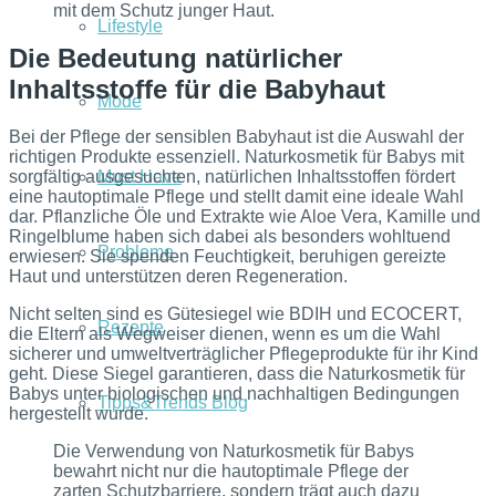
mit dem Schutz junger Haut.
Lifestyle
Die Bedeutung natürlicher
Inhaltsstoffe für die Babyhaut
Mode
Bei der Pflege der sensiblen Babyhaut ist die Auswahl der
richtigen Produkte essenziell. Naturkosmetik für Babys mit
Must Have
sorgfältig ausgesuchten, natürlichen Inhaltsstoffen fördert
eine hautoptimale Pflege und stellt damit eine ideale Wahl
dar. Pflanzliche Öle und Extrakte wie Aloe Vera, Kamille und
Ringelblume haben sich dabei als besonders wohltuend
Probleme
erwiesen. Sie spenden Feuchtigkeit, beruhigen gereizte
Haut und unterstützen deren Regeneration.
Nicht selten sind es Gütesiegel wie BDIH und ECOCERT,
Rezepte
die Eltern als Wegweiser dienen, wenn es um die Wahl
sicherer und umweltverträglicher Pflegeprodukte für ihr Kind
geht. Diese Siegel garantieren, dass die Naturkosmetik für
Babys unter biologischen und nachhaltigen Bedingungen
Tipps&Trends Blog
hergestellt wurde.
Die Verwendung von Naturkosmetik für Babys
bewahrt nicht nur die hautoptimale Pflege der
zarten Schutzbarriere, sondern trägt auch dazu