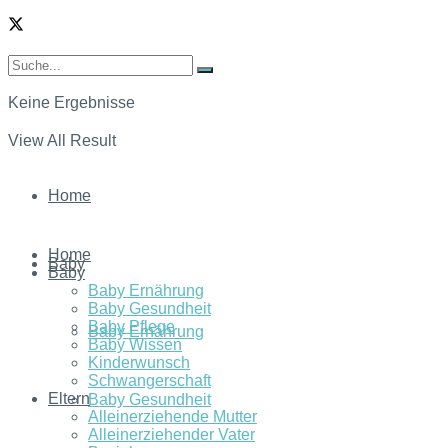
Keine Ergebnisse
View All Result
Home
Home
Baby
Baby
Baby Ernährung
Baby Gesundheit
Baby Pflege
Baby Ernährung
Baby Wissen
Kinderwunsch
Schwangerschaft
Eltern
Baby Gesundheit
Alleinerziehende Mutter
Alleinerziehender Vater