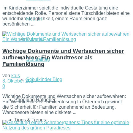
Im Kinderzimmer spielt die individuelle Gestaltung eine
entscheidende Rolle. Personalisierte Türschilder bieten eine
wunderbare Möglichkeit, einem Raum einen ganz
Medien
persönlichen ...
Pubertät
Wichtige Dokumente und Wertsachen sicher
aufbewahren: Ein Wandtresor als
Schulalltag
Familienlösung
von
kais
Schulkinder Blog
8. Oktober 2024
0
Wichtige Dokumente und Wertsachen sicher aufbewahren:
Shopping Ratgeber
Ein Wandtresor als Familienlösung In Österreich gewinnt
die Sicherheit für Familien zunehmend an Bedeutung.
Wandtresore bieten eine diskrete ...
Tipps & Trends