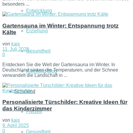
besonders ...
Entwicklung
Gartensauna im Winter: Entspannung trotz
Erziehung
Kälte
von
kais
11. Juli 2025
Gesundheit
0
Entdecken Sie die Welt der Gartensauna im Winter. In
Deutschland sinken die Temperaturen, und der Schnee
Kleinkind Blog
verwandelt die Landschaft in ...
Schulkind
Personalisierte Türschilder: Kreative Ideen für
das Kinderzimmer
Freizeit
von
kais
9. April 2025
0
Gesundheit