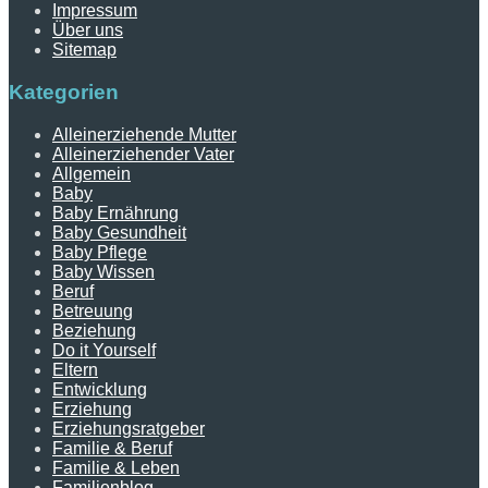
Impressum
Über uns
Sitemap
Kategorien
Alleinerziehende Mutter
Alleinerziehender Vater
Allgemein
Baby
Baby Ernährung
Baby Gesundheit
Baby Pflege
Baby Wissen
Beruf
Betreuung
Beziehung
Do it Yourself
Eltern
Entwicklung
Erziehung
Erziehungsratgeber
Familie & Beruf
Familie & Leben
Familienblog