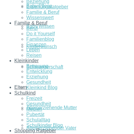
Beziehung
Baby Pflege
Erziehungsratgeber
Familie & Beruf
Wissenswert
Familie & Beruf
Baby Wissen
Beruf
Do it Yourself
Familienblog
Finanzen
Kinderwunsch
Leben
Reisen
Kleinkinder
Betreuung
Schwangerschaft
Entwicklung
Erziehung
Gesundheit
Eltern
Kleinkind Blog
Schulkind
Freizeit
Gesundheit
Alleinerziehende Mutter
Medien
Pubertät
Schulalltag
Schulkinder Blog
Alleinerziehender Vater
Shopping Ratgeber