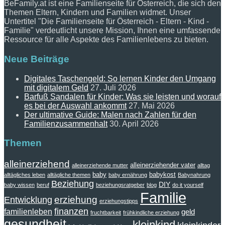
BeFamily.at ist eine Familienseite für Österreich, die sich den
Themen Eltern, Kindern und Familien widmet. Unser
Untertitel "Die Familienseite für Österreich - Eltern - Kind -
Familie" verdeutlicht unsere Mission, Ihnen eine umfassende
Ressource für alle Aspekte des Familienlebens zu bieten.
Neue Beiträge
Digitales Taschengeld: So lernen Kinder den Umgang
mit digitalem Geld
27. Juli 2026
Barfuß Sandalen für Kinder: Was sie leisten und worauf
es bei der Auswahl ankommt
27. Mai 2026
Der ultimative Guide: Malen nach Zahlen für den
Familienzusammenhalt
30. April 2026
Themen
alleinerziehend
alleinerziehender vater
alleinerziehende mutter
alltag
baby
babykost
alltägliches leben
alltägliche themen
baby ernährung
Babynahrung
Beziehung
DIY
baby wissen
beruf
beziehungsratgeber
blog
do it yourself
Familie
erziehung
Entwicklung
erziehungstipps
finanzen
familienleben
geld
fruchtbarkeit
frühkindliche erziehung
gesundheit
kleinkind