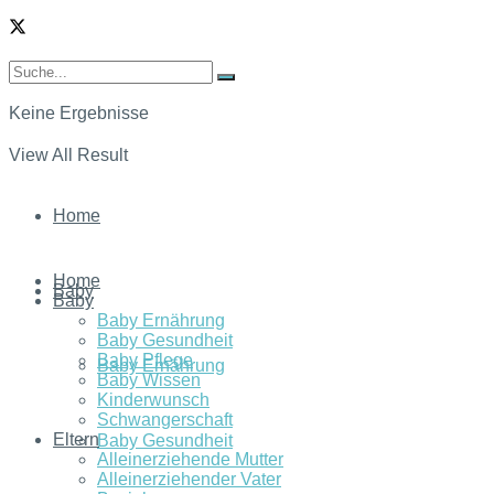
Keine Ergebnisse
View All Result
Home
Home
Baby
Baby
Baby Ernährung
Baby Gesundheit
Baby Pflege
Baby Ernährung
Baby Wissen
Kinderwunsch
Schwangerschaft
Eltern
Baby Gesundheit
Alleinerziehende Mutter
Alleinerziehender Vater