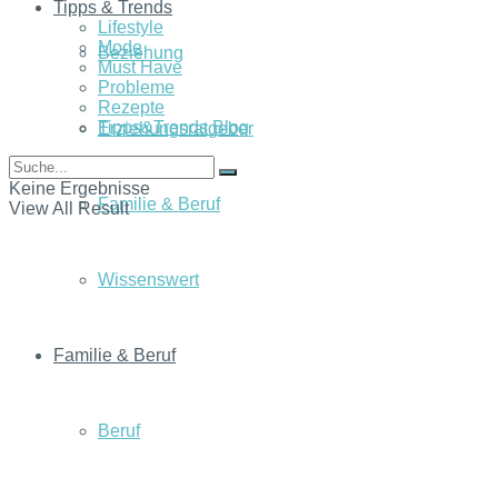
Tipps & Trends
Lifestyle
Mode
Beziehung
Must Have
Probleme
Rezepte
Tipps&Trends Blog
Erziehungsratgeber
Keine Ergebnisse
Familie & Beruf
View All Result
Wissenswert
Familie & Beruf
Beruf