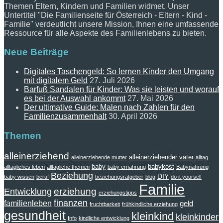
Themen Eltern, Kindern und Familien widmet. Unser
Untertitel "Die Familienseite für Österreich - Eltern - Kind -
Familie" verdeutlicht unsere Mission, Ihnen eine umfassende
Ressource für alle Aspekte des Familienlebens zu bieten.
Neue Beiträge
Digitales Taschengeld: So lernen Kinder den Umgang
mit digitalem Geld
27. Juli 2026
Barfuß Sandalen für Kinder: Was sie leisten und worauf
es bei der Auswahl ankommt
27. Mai 2026
Der ultimative Guide: Malen nach Zahlen für den
Familienzusammenhalt
30. April 2026
Themen
alleinerziehend
alleinerziehender vater
alleinerziehende mutter
alltag
baby
babykost
alltägliches leben
alltägliche themen
baby ernährung
Babynahrung
Beziehung
DIY
baby wissen
beruf
beziehungsratgeber
blog
do it yourself
Familie
erziehung
Entwicklung
erziehungstipps
finanzen
familienleben
geld
fruchtbarkeit
frühkindliche erziehung
gesundheit
kleinkind
kleinkinder
Info
kindliche entwicklung