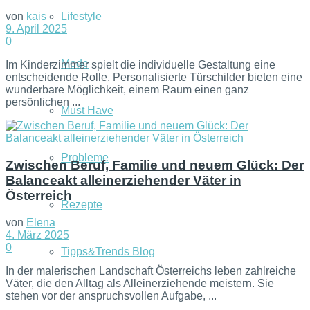
Lifestyle
von
kais
9. April 2025
0
Mode
Im Kinderzimmer spielt die individuelle Gestaltung eine
entscheidende Rolle. Personalisierte Türschilder bieten eine
wunderbare Möglichkeit, einem Raum einen ganz
persönlichen ...
Must Have
Probleme
Zwischen Beruf, Familie und neuem Glück: Der
Balanceakt alleinerziehender Väter in
Österreich
Rezepte
von
Elena
4. März 2025
0
Tipps&Trends Blog
In der malerischen Landschaft Österreichs leben zahlreiche
Väter, die den Alltag als Alleinerziehende meistern. Sie
stehen vor der anspruchsvollen Aufgabe, ...