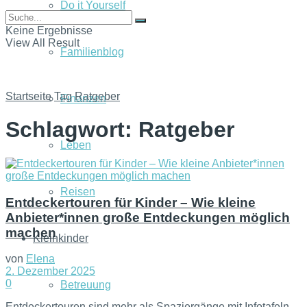
Do it Yourself
Keine Ergebnisse
View All Result
Familienblog
Startseite
Tag
Ratgeber
Finanzen
Schlagwort:
Ratgeber
Leben
Reisen
Entdeckertouren für Kinder – Wie kleine
Anbieter*innen große Entdeckungen möglich
machen
Kleinkinder
von
Elena
2. Dezember 2025
0
Betreuung
Entdeckertouren sind mehr als Spaziergänge mit Infotafeln.