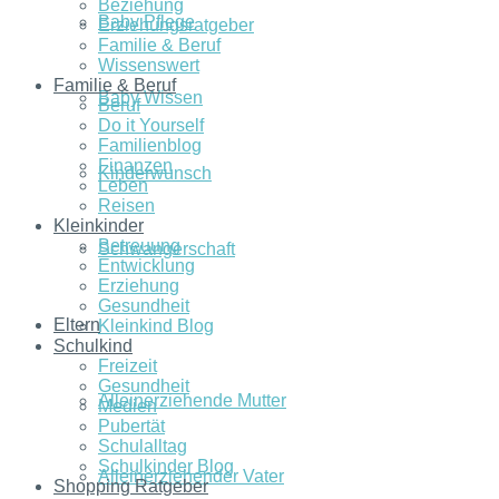
Beziehung
Baby Pflege
Erziehungsratgeber
Familie & Beruf
Wissenswert
Familie & Beruf
Baby Wissen
Beruf
Do it Yourself
Familienblog
Finanzen
Kinderwunsch
Leben
Reisen
Kleinkinder
Betreuung
Schwangerschaft
Entwicklung
Erziehung
Gesundheit
Eltern
Kleinkind Blog
Schulkind
Freizeit
Gesundheit
Alleinerziehende Mutter
Medien
Pubertät
Schulalltag
Schulkinder Blog
Alleinerziehender Vater
Shopping Ratgeber