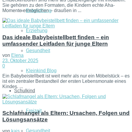
Sie gehören zu den Formaten, die Kindern echte Aha-
Entwicklung
Momente ermöglichen – draußen in ...
Erziehung
Das ideale Babybeistellbett finden – ein
umfassender Leitfaden für junge Eltern
Gesundheit
von
Elena
23. Oktober 2025
0
Kleinkind Blog
Ein Babybeistellbett ist weit mehr als nur ein Möbelstück – es
ist ein zentraler Bestandteil der ersten Lebensmonate eines
Kindes. ...
Schulkind
Freizeit
Schlafmangel als Eltern: Ursachen, Folgen und
Lösungsansätze
Gesundheit
von
kais