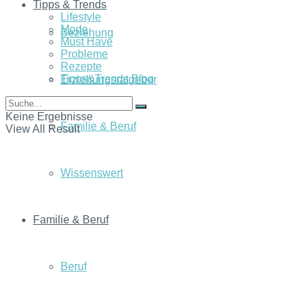
Tipps & Trends
Lifestyle
Mode
Beziehung
Must Have
Probleme
Rezepte
Tipps&Trends Blog
Erziehungsratgeber
Keine Ergebnisse
Familie & Beruf
View All Result
Wissenswert
Familie & Beruf
Beruf