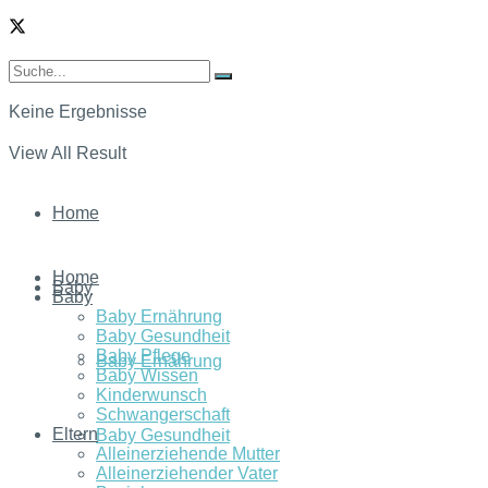
Keine Ergebnisse
View All Result
Home
Home
Baby
Baby
Baby Ernährung
Baby Gesundheit
Baby Pflege
Baby Ernährung
Baby Wissen
Kinderwunsch
Schwangerschaft
Eltern
Baby Gesundheit
Alleinerziehende Mutter
Alleinerziehender Vater