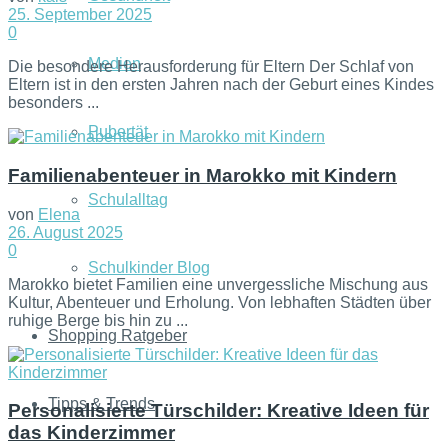
25. September 2025
0
Medien
Die besondere Herausforderung für Eltern Der Schlaf von
Eltern ist in den ersten Jahren nach der Geburt eines Kindes
besonders ...
Pubertät
Familienabenteuer in Marokko mit Kindern
Schulalltag
von
Elena
26. August 2025
0
Schulkinder Blog
Marokko bietet Familien eine unvergessliche Mischung aus
Kultur, Abenteuer und Erholung. Von lebhaften Städten über
ruhige Berge bis hin zu ...
Shopping Ratgeber
Tipps & Trends
Personalisierte Türschilder: Kreative Ideen für
das Kinderzimmer