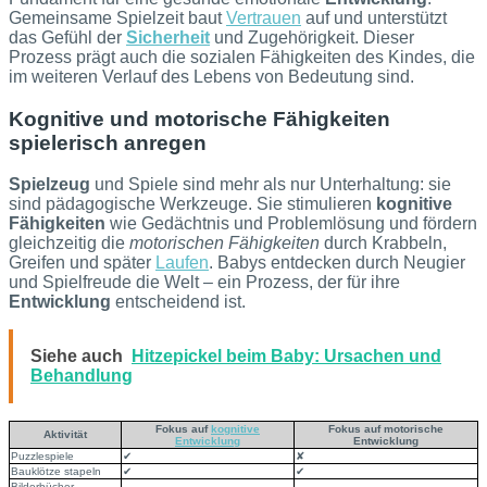
Gemeinsame Spielzeit baut
Vertrauen
auf und unterstützt
das Gefühl der
Sicherheit
und Zugehörigkeit. Dieser
Prozess prägt auch die sozialen Fähigkeiten des Kindes, die
im weiteren Verlauf des Lebens von Bedeutung sind.
Kognitive und motorische Fähigkeiten
spielerisch anregen
Spielzeug
und Spiele sind mehr als nur Unterhaltung: sie
sind pädagogische Werkzeuge. Sie stimulieren
kognitive
Fähigkeiten
wie Gedächtnis und Problemlösung und fördern
gleichzeitig die
motorischen Fähigkeiten
durch Krabbeln,
Greifen und später
Laufen
. Babys entdecken durch Neugier
und Spielfreude die Welt – ein Prozess, der für ihre
Entwicklung
entscheidend ist.
Siehe auch
Hitzepickel beim Baby: Ursachen und
Behandlung
Fokus auf
kognitive
Fokus auf motorische
Aktivität
Entwicklung
Entwicklung
Puzzlespiele
✔
✘
Bauklötze stapeln
✔
✔
Bilderbücher