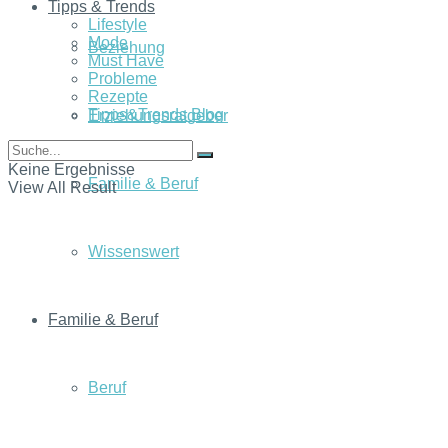
Tipps & Trends
Lifestyle
Mode
Beziehung
Must Have
Probleme
Rezepte
Tipps&Trends Blog
Erziehungsratgeber
Keine Ergebnisse
Familie & Beruf
View All Result
Wissenswert
Familie & Beruf
Beruf