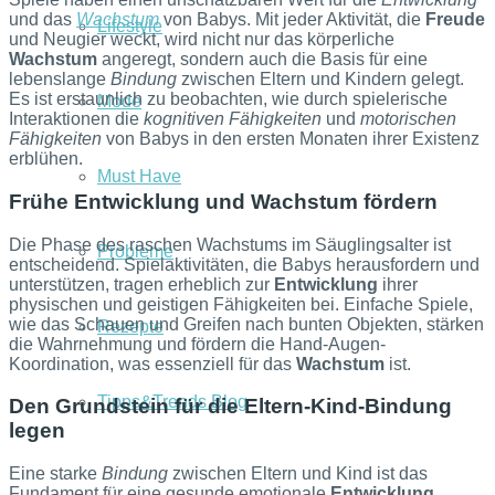
und das
Wachstum
von Babys. Mit jeder Aktivität, die
Freude
Lifestyle
und Neugier weckt, wird nicht nur das körperliche
Wachstum
angeregt, sondern auch die Basis für eine
lebenslange
Bindung
zwischen Eltern und Kindern gelegt.
Es ist erstaunlich zu beobachten, wie durch spielerische
Mode
Interaktionen die
kognitiven Fähigkeiten
und
motorischen
Fähigkeiten
von Babys in den ersten Monaten ihrer Existenz
erblühen.
Must Have
Frühe Entwicklung und Wachstum fördern
Die Phase des raschen Wachstums im Säuglingsalter ist
Probleme
entscheidend. Spielaktivitäten, die Babys herausfordern und
unterstützen, tragen erheblich zur
Entwicklung
ihrer
physischen und geistigen Fähigkeiten bei. Einfache Spiele,
wie das Schauen und Greifen nach bunten Objekten, stärken
Rezepte
die Wahrnehmung und fördern die Hand-Augen-
Koordination, was essenziell für das
Wachstum
ist.
Tipps&Trends Blog
Den Grundstein für die Eltern-Kind-Bindung
legen
Eine starke
Bindung
zwischen Eltern und Kind ist das
Fundament für eine gesunde emotionale
Entwicklung
.