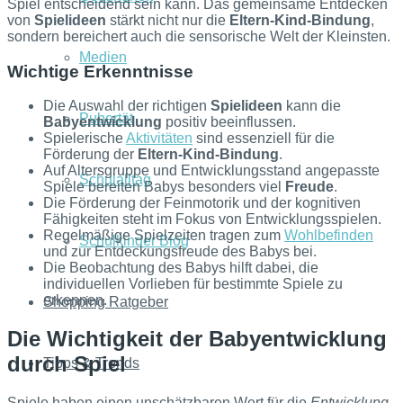
Spiel entscheidend sein kann. Das gemeinsame Entdecken
von
Spielideen
stärkt nicht nur die
Eltern-Kind-Bindung
,
sondern bereichert auch die sensorische Welt der Kleinsten.
Medien
Wichtige Erkenntnisse
Die Auswahl der richtigen
Spielideen
kann die
Pubertät
Babyentwicklung
positiv beeinflussen.
Spielerische
Aktivitäten
sind essenziell für die
Förderung der
Eltern-Kind-Bindung
.
Auf Altersgruppe und Entwicklungsstand angepasste
Schulalltag
Spiele bereiten Babys besonders viel
Freude
.
Die Förderung der Feinmotorik und der kognitiven
Fähigkeiten steht im Fokus von Entwicklungsspielen.
Regelmäßige Spielzeiten tragen zum
Wohlbefinden
Schulkinder Blog
und zur Entdeckungsfreude des Babys bei.
Die Beobachtung des Babys hilft dabei, die
individuellen Vorlieben für bestimmte Spiele zu
erkennen.
Shopping Ratgeber
Die Wichtigkeit der Babyentwicklung
durch Spiel
Tipps & Trends
Spiele haben einen unschätzbaren Wert für die
Entwicklung