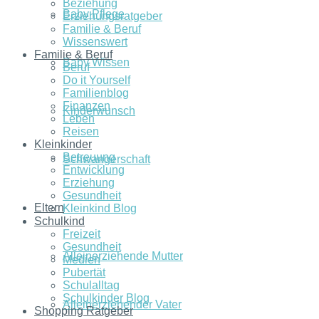
Beziehung
Baby Pflege
Erziehungsratgeber
Familie & Beruf
Wissenswert
Familie & Beruf
Baby Wissen
Beruf
Do it Yourself
Familienblog
Finanzen
Kinderwunsch
Leben
Reisen
Kleinkinder
Betreuung
Schwangerschaft
Entwicklung
Erziehung
Gesundheit
Eltern
Kleinkind Blog
Schulkind
Freizeit
Gesundheit
Alleinerziehende Mutter
Medien
Pubertät
Schulalltag
Schulkinder Blog
Alleinerziehender Vater
Shopping Ratgeber