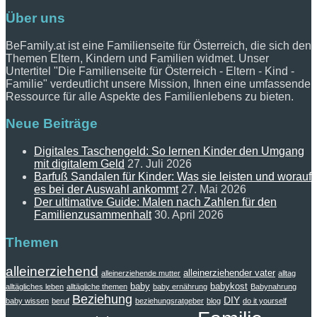
Über uns
BeFamily.at ist eine Familienseite für Österreich, die sich den
Themen Eltern, Kindern und Familien widmet. Unser
Untertitel "Die Familienseite für Österreich - Eltern - Kind -
Familie" verdeutlicht unsere Mission, Ihnen eine umfassende
Ressource für alle Aspekte des Familienlebens zu bieten.
Neue Beiträge
Digitales Taschengeld: So lernen Kinder den Umgang
mit digitalem Geld
27. Juli 2026
Barfuß Sandalen für Kinder: Was sie leisten und worauf
es bei der Auswahl ankommt
27. Mai 2026
Der ultimative Guide: Malen nach Zahlen für den
Familienzusammenhalt
30. April 2026
Themen
alleinerziehend
alleinerziehender vater
alleinerziehende mutter
alltag
baby
babykost
alltägliches leben
alltägliche themen
baby ernährung
Babynahrung
Beziehung
DIY
baby wissen
beruf
beziehungsratgeber
blog
do it yourself