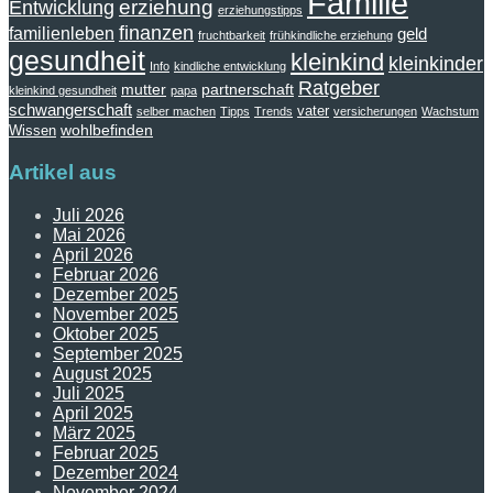
Familie
erziehung
Entwicklung
erziehungstipps
finanzen
familienleben
geld
fruchtbarkeit
frühkindliche erziehung
gesundheit
kleinkind
kleinkinder
Info
kindliche entwicklung
Ratgeber
mutter
partnerschaft
kleinkind gesundheit
papa
schwangerschaft
vater
selber machen
Tipps
Trends
versicherungen
Wachstum
wohlbefinden
Wissen
Artikel aus
Juli 2026
Mai 2026
April 2026
Februar 2026
Dezember 2025
November 2025
Oktober 2025
September 2025
August 2025
Juli 2025
April 2025
März 2025
Februar 2025
Dezember 2024
November 2024