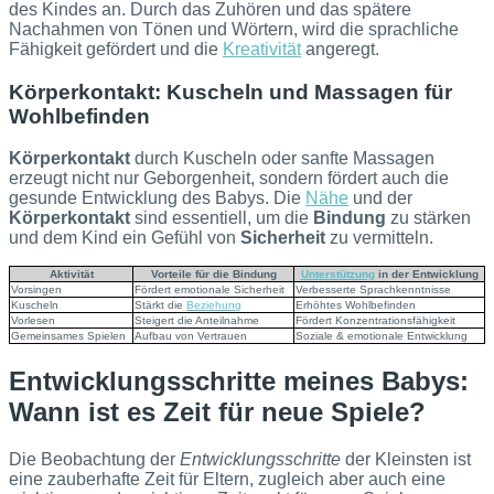
des Kindes an. Durch das Zuhören und das spätere
Nachahmen von Tönen und Wörtern, wird die sprachliche
Fähigkeit gefördert und die
Kreativität
angeregt.
Körperkontakt: Kuscheln und Massagen für
Wohlbefinden
Körperkontakt
durch Kuscheln oder sanfte Massagen
erzeugt nicht nur Geborgenheit, sondern fördert auch die
gesunde Entwicklung des Babys. Die
Nähe
und der
Körperkontakt
sind essentiell, um die
Bindung
zu stärken
und dem Kind ein Gefühl von
Sicherheit
zu vermitteln.
Aktivität
Vorteile für die Bindung
Unterstützung
in der Entwicklung
Vorsingen
Fördert emotionale Sicherheit
Verbesserte Sprachkenntnisse
Kuscheln
Stärkt die
Beziehung
Erhöhtes Wohlbefinden
Vorlesen
Steigert die Anteilnahme
Fördert Konzentrationsfähigkeit
Gemeinsames Spielen
Aufbau von Vertrauen
Soziale & emotionale Entwicklung
Entwicklungsschritte meines Babys:
Wann ist es Zeit für neue Spiele?
Die Beobachtung der
Entwicklungsschritte
der Kleinsten ist
eine zauberhafte Zeit für Eltern, zugleich aber auch eine