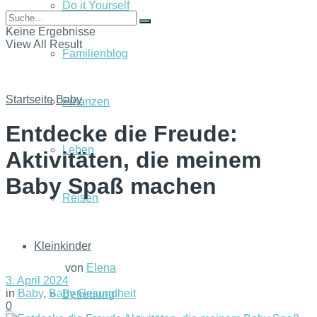
Do it Yourself
Keine Ergebnisse
View All Result
Familienblog
Startseite
Baby
Finanzen
Entdecke die Freude:
Leben
Aktivitäten, die meinem
Baby Spaß machen
Reisen
Kleinkinder
von
Elena
3. April 2024
in
Baby
,
Baby Gesundheit
Betreuung
0