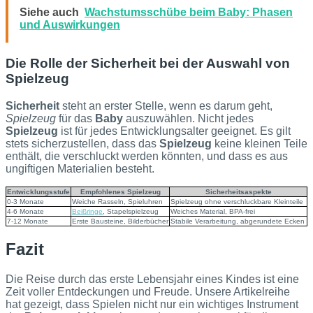
Siehe auch
Wachstumsschübe beim Baby: Phasen
und Auswirkungen
Die Rolle der Sicherheit bei der Auswahl von
Spielzeug
Sicherheit
steht an erster Stelle, wenn es darum geht,
Spielzeug
für das
Baby
auszuwählen. Nicht jedes
Spielzeug
ist für jedes Entwicklungsalter geeignet. Es gilt
stets sicherzustellen, dass das
Spielzeug
keine kleinen Teile
enthält, die verschluckt werden könnten, und dass es aus
ungiftigen Materialien besteht.
Entwicklungsstufe
Empfohlenes Spielzeug
Sicherheitsaspekte
0-3 Monate
Weiche Rasseln, Spieluhren
Spielzeug ohne verschluckbare Kleinteile
4-6 Monate
Beißringe
, Stapelspielzeug
Weiches Material, BPA-frei
7-12 Monate
Erste Bausteine, Bilderbücher
Stabile Verarbeitung, abgerundete Ecken
Fazit
Die Reise durch das erste Lebensjahr eines Kindes ist eine
Zeit voller Entdeckungen und Freude. Unsere Artikelreihe
hat gezeigt, dass Spielen nicht nur ein wichtiges Instrument