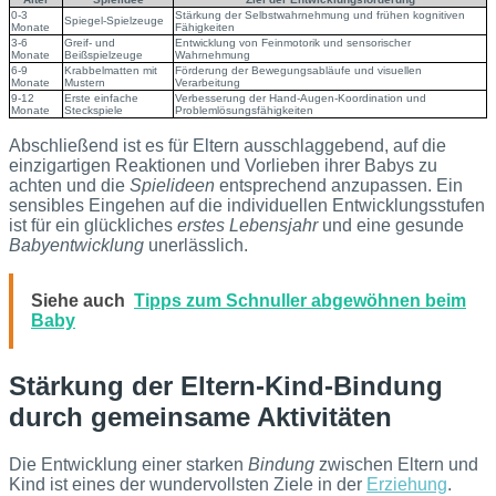
0-3
Stärkung der Selbstwahrnehmung und frühen kognitiven
Spiegel-Spielzeuge
Monate
Fähigkeiten
3-6
Greif- und
Entwicklung von Feinmotorik und sensorischer
Monate
Beißspielzeuge
Wahrnehmung
6-9
Krabbelmatten mit
Förderung der Bewegungsabläufe und visuellen
Monate
Mustern
Verarbeitung
9-12
Erste einfache
Verbesserung der Hand-Augen-Koordination und
Monate
Steckspiele
Problemlösungsfähigkeiten
Abschließend ist es für Eltern ausschlaggebend, auf die
einzigartigen Reaktionen und Vorlieben ihrer Babys zu
achten und die
Spielideen
entsprechend anzupassen. Ein
sensibles Eingehen auf die individuellen Entwicklungsstufen
ist für ein glückliches
erstes Lebensjahr
und eine gesunde
Babyentwicklung
unerlässlich.
Siehe auch
Tipps zum Schnuller abgewöhnen beim
Baby
Stärkung der Eltern-Kind-Bindung
durch gemeinsame Aktivitäten
Die Entwicklung einer starken
Bindung
zwischen Eltern und
Kind ist eines der wundervollsten Ziele in der
Erziehung
.