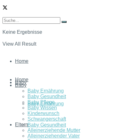
Keine Ergebnisse
View All Result
Home
Home
Baby
Baby
Baby Ernährung
Baby Gesundheit
Baby Pflege
Baby Ernährung
Baby Wissen
Kinderwunsch
Schwangerschaft
Eltern
Baby Gesundheit
Alleinerziehende Mutter
Alleinerziehender Vater