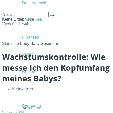
Do it Yourself
Keine Ergebnisse
Familienblog
View All Result
Finanzen
Startseite
Baby
Baby Gesundheit
Wachstumskontrolle: Wie
Leben
messe ich den Kopfumfang
Reisen
meines Babys?
Kleinkinder
Betreuung
von
Elena
3. April 2024