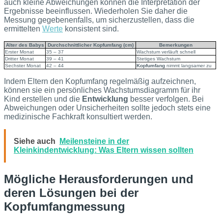
auch kleine Abweichungen können die Interpretation der
Ergebnisse beeinflussen. Wiederholen Sie daher die
Messung gegebenenfalls, um sicherzustellen, dass die
ermittelten
Werte
konsistent sind.
Alter des Babys
Durchschnittlicher Kopfumfang (cm)
Bemerkungen
Erster Monat
35 – 37
Wachstum verläuft schnell
Dritter Monat
39 – 41
Stetiges Wachstum
Sechster Monat
42 – 44
Kopfumfang
nimmt langsamer zu
Indem Eltern den Kopfumfang regelmäßig aufzeichnen,
können sie ein persönliches Wachstumsdiagramm für ihr
Kind erstellen und die
Entwicklung
besser verfolgen. Bei
Abweichungen oder Unsicherheiten sollte jedoch stets eine
medizinische Fachkraft konsultiert werden.
Siehe auch
Meilensteine in der
Kleinkindentwicklung: Was Eltern wissen sollten
Mögliche Herausforderungen und
deren Lösungen bei der
Kopfumfangmessung