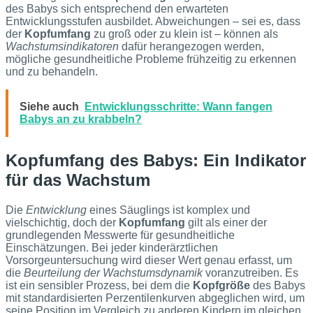
des Babys sich entsprechend den erwarteten
Entwicklungsstufen ausbildet. Abweichungen – sei es, dass
der
Kopfumfang
zu groß oder zu klein ist – können als
Wachstumsindikatoren
dafür herangezogen werden,
mögliche gesundheitliche Probleme frühzeitig zu erkennen
und zu behandeln.
Siehe auch
Entwicklungsschritte: Wann fangen
Babys an zu krabbeln?
Kopfumfang des Babys: Ein Indikator
für das Wachstum
Die
Entwicklung
eines Säuglings ist komplex und
vielschichtig, doch der
Kopfumfang
gilt als einer der
grundlegenden Messwerte für gesundheitliche
Einschätzungen. Bei jeder kinderärztlichen
Vorsorgeuntersuchung wird dieser Wert genau erfasst, um
die
Beurteilung der Wachstumsdynamik
voranzutreiben. Es
ist ein sensibler Prozess, bei dem die
Kopfgröße
des Babys
mit standardisierten Perzentilenkurven abgeglichen wird, um
seine Position im Vergleich zu anderen Kindern im gleichen