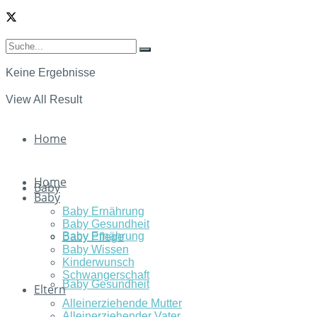
Keine Ergebnisse
View All Result
Home
Home
Baby
Baby
Baby Ernährung
Baby Gesundheit
Baby Ernährung
Baby Pflege
Baby Wissen
Kinderwunsch
Schwangerschaft
Baby Gesundheit
Eltern
Alleinerziehende Mutter
Alleinerziehender Vater