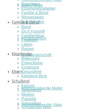
Beziehung
Baby Pflege
Erziehungsratgeber
Familie & Beruf
Wissenswert
Familie & Beruf
Baby Wissen
Beruf
Do it Yourself
Familienblog
Kinderwunsch
Finanzen
Leben
Reisen
Kleinkinder
Schwangerschaft
Betreuung
Entwicklung
Erziehung
Eltern
Gesundheit
Kleinkind Blog
Schulkind
Freizeit
Alleinerziehende Mutter
Gesundheit
Medien
Pubertät
Schulalltag
Alleinerziehender Vater
Schulkinder Blog