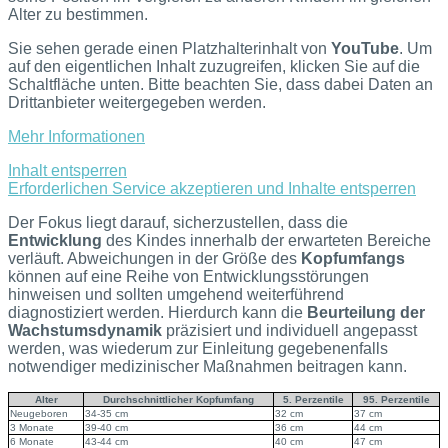
Alter zu bestimmen.
Sie sehen gerade einen Platzhalterinhalt von
YouTube
. Um
auf den eigentlichen Inhalt zuzugreifen, klicken Sie auf die
Schaltfläche unten. Bitte beachten Sie, dass dabei Daten an
Drittanbieter weitergegeben werden.
Mehr Informationen
Inhalt entsperren
Erforderlichen Service akzeptieren und Inhalte entsperren
Der Fokus liegt darauf, sicherzustellen, dass die
Entwicklung
des Kindes innerhalb der erwarteten Bereiche
verläuft. Abweichungen in der Größe des
Kopfumfangs
können auf eine Reihe von Entwicklungsstörungen
hinweisen und sollten umgehend weiterführend
diagnostiziert werden. Hierdurch kann die
Beurteilung der
Wachstumsdynamik
präzisiert und individuell angepasst
werden, was wiederum zur Einleitung gegebenenfalls
notwendiger medizinischer Maßnahmen beitragen kann.
Alter
Durchschnittlicher Kopfumfang
5. Perzentile
95. Perzentile
Neugeboren
34-35 cm
32 cm
37 cm
3 Monate
39-40 cm
36 cm
44 cm
6 Monate
43-44 cm
40 cm
47 cm