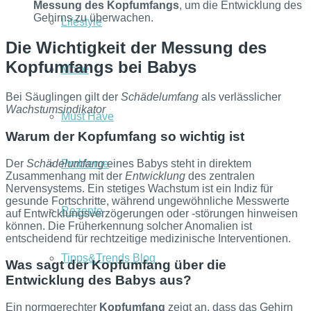
Messung des Kopfumfangs
, um die Entwicklung des
Gehirns zu überwachen.
Lifestyle
Die Wichtigkeit der Messung des
Kopfumfangs bei Babys
Mode
Bei Säuglingen gilt der
Schädelumfang
als verlässlicher
Wachstumsindikator
Must Have
Warum der Kopfumfang so wichtig ist
Der
Schädelumfang
eines Babys steht in direktem
Probleme
Zusammenhang mit der
Entwicklung
des zentralen
Nervensystems. Ein stetiges Wachstum ist ein Indiz für
gesunde Fortschritte, während ungewöhnliche Messwerte
Rezepte
auf Entwicklungsverzögerungen oder -störungen hinweisen
können. Die Früherkennung solcher Anomalien ist
entscheidend für rechtzeitige medizinische Interventionen.
Tipps&Trends Blog
Was sagt der Kopfumfang über die
Entwicklung des Babys aus?
Ein normgerechter
Kopfumfang
zeigt an, dass das Gehirn