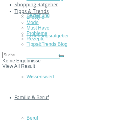
Shopping Ratgeber
Tipps & Trends
Beziehung
Lifestyle
Mode
Must Have
Probleme
Erziehungsratgeber
Rezepte
Tipps&Trends Blog
Familie & Beruf
Keine Ergebnisse
View All Result
Wissenswert
Familie & Beruf
Beruf