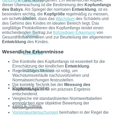
Gesundheit
und Wohlergehen. Ein wesentlicher Aspekt
Gesundheit
dieser Überwachung ist die Bestimmung des
Kopfumfangs
des Babys
. Als Spiegel der normalen
Entwicklung
, ist es
besonders wichtig, die
Kopfgröße
regelmäßig zu messen,
Medien
um sicherzustellen, dass das
Wachstum
des Schädels und
des Gehirns des Kindes im idealen Bereich liegt. Das
sorgfältige Protokollieren des Kopfumfangs leistet einen
entscheidenden Beitrag zur
frühzeitigen Erkennung
von
Pubertät
Gesundheitsanomalien und zur Beurteilung der allgemeinen
Entwicklung
des Kindes.
Wesentliche Erkenntnisse
Schulalltag
Die Kontrolle des Kopfumfangs ist essentiell für die
Einschätzung der kindlichen
Entwicklung
.
Schulkinder Blog
Regelmäßiges Messen ist nötig, um
Wachstumsverläufe nachzuvollziehen und
Normabweichungen festzustellen.
Die korrekte Technik bei der
Messung des
Shopping Ratgeber
Kopfumfangs
ist für ein präzises Ergebnis
entscheidend.
Vergleiche mit standardisierten Normwerttabellen
ermöglichen eine objektive Bewertung der
Tipps & Trends
Messergebnisse.
Vorsorgeuntersuchungen
beinhalten in der Regel die