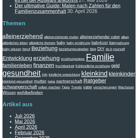
es bei der Auswahl ankommt
27. Mai 2026
Der ultimative Guide: Malen nach Zahlen für den
Familienzusammenhalt
30. April 2026
Themen
alleinerziehend
alleinerziehender vater
alleinerziehende mutter
alltag
baby
babykost
alltägliches leben
alltägliche themen
baby ernährung
Babynahrung
Beziehung
DIY
baby wissen
beruf
beziehungsratgeber
blog
do it yourself
Familie
erziehung
Entwicklung
erziehungstipps
finanzen
familienleben
geld
fruchtbarkeit
frühkindliche erziehung
gesundheit
kleinkind
kleinkinder
Info
kindliche entwicklung
Ratgeber
mutter
partnerschaft
kleinkind gesundheit
papa
schwangerschaft
vater
selber machen
Tipps
Trends
versicherungen
Wachstum
wohlbefinden
Wissen
Artikel aus
Juli 2026
Mai 2026
April 2026
Februar 2026