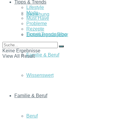
Tipps & Trends
Lifestyle
Mode
Beziehung
Must Have
Probleme
Rezepte
Tipps&Trends Blog
Erziehungsratgeber
Keine Ergebnisse
Familie & Beruf
View All Result
Wissenswert
Familie & Beruf
Beruf