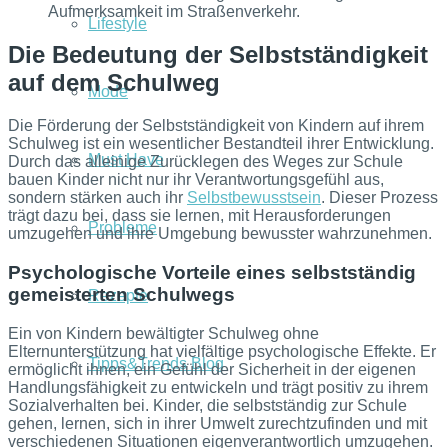
Aufmerksamkeit im Straßenverkehr.
Lifestyle
Die Bedeutung der Selbstständigkeit
auf dem Schulweg
Mode
Die Förderung der Selbstständigkeit von Kindern auf ihrem
Schulweg ist ein wesentlicher Bestandteil ihrer Entwicklung.
Must Have
Durch das alleinige Zurücklegen des Weges zur Schule
bauen Kinder nicht nur ihr Verantwortungsgefühl aus,
sondern stärken auch ihr
Selbstbewusstsein
. Dieser Prozess
trägt dazu bei, dass sie lernen, mit Herausforderungen
Probleme
umzugehen und ihre Umgebung bewusster wahrzunehmen.
Psychologische Vorteile eines selbstständig
gemeisterten Schulwegs
Rezepte
Ein von Kindern bewältigter Schulweg ohne
Elternunterstützung hat vielfältige psychologische Effekte. Er
Tipps&Trends Blog
ermöglicht ihnen, ein Gefühl der Sicherheit in der eigenen
Handlungsfähigkeit zu entwickeln und trägt positiv zu ihrem
Sozialverhalten bei. Kinder, die selbstständig zur Schule
gehen, lernen, sich in ihrer Umwelt zurechtzufinden und mit
verschiedenen Situationen eigenverantwortlich umzugehen.