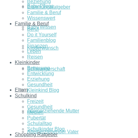
Beziehung
Baby Pflege
Erziehungsratgeber
Familie & Beruf
Wissenswert
Familie & Beruf
Baby Wissen
Beruf
Do it Yourself
Familienblog
Finanzen
Kinderwunsch
Leben
Reisen
Kleinkinder
Betreuung
Schwangerschaft
Entwicklung
Erziehung
Gesundheit
Eltern
Kleinkind Blog
Schulkind
Freizeit
Gesundheit
Alleinerziehende Mutter
Medien
Pubertät
Schulalltag
Schulkinder Blog
Alleinerziehender Vater
Shopping Ratgeber