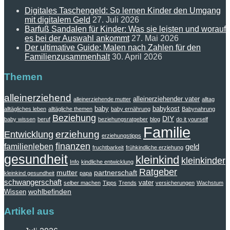
Digitales Taschengeld: So lernen Kinder den Umgang
mit digitalem Geld
27. Juli 2026
Barfuß Sandalen für Kinder: Was sie leisten und worauf
es bei der Auswahl ankommt
27. Mai 2026
Der ultimative Guide: Malen nach Zahlen für den
Familienzusammenhalt
30. April 2026
Themen
alleinerziehend
alleinerziehender vater
alleinerziehende mutter
alltag
baby
babykost
alltägliches leben
alltägliche themen
baby ernährung
Babynahrung
Beziehung
DIY
baby wissen
beruf
beziehungsratgeber
blog
do it yourself
Familie
erziehung
Entwicklung
erziehungstipps
finanzen
familienleben
geld
fruchtbarkeit
frühkindliche erziehung
gesundheit
kleinkind
kleinkinder
Info
kindliche entwicklung
Ratgeber
mutter
partnerschaft
kleinkind gesundheit
papa
schwangerschaft
vater
selber machen
Tipps
Trends
versicherungen
Wachstum
wohlbefinden
Wissen
Artikel aus