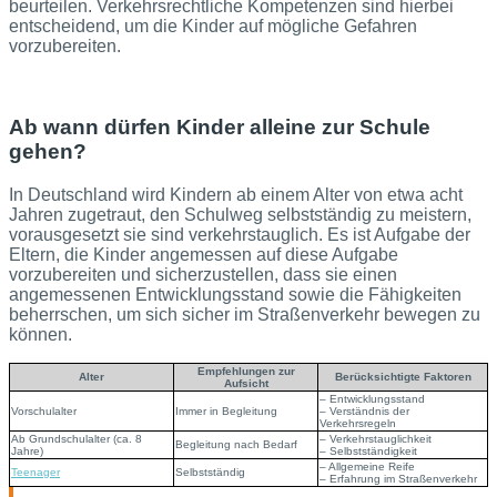
beurteilen. Verkehrsrechtliche Kompetenzen sind hierbei
entscheidend, um die Kinder auf mögliche Gefahren
vorzubereiten.
Ab wann dürfen Kinder alleine zur Schule
gehen?
In Deutschland wird Kindern ab einem Alter von etwa acht
Jahren zugetraut, den Schulweg selbstständig zu meistern,
vorausgesetzt sie sind verkehrstauglich. Es ist Aufgabe der
Eltern, die Kinder angemessen auf diese Aufgabe
vorzubereiten und sicherzustellen, dass sie einen
angemessenen Entwicklungsstand sowie die Fähigkeiten
beherrschen, um sich sicher im Straßenverkehr bewegen zu
können.
Empfehlungen zur
Alter
Berücksichtigte Faktoren
Aufsicht
– Entwicklungsstand
Vorschulalter
Immer in Begleitung
– Verständnis der
Verkehrsregeln
Ab Grundschulalter (ca. 8
– Verkehrstauglichkeit
Begleitung nach Bedarf
Jahre)
– Selbstständigkeit
– Allgemeine Reife
Teenager
Selbstständig
– Erfahrung im Straßenverkehr