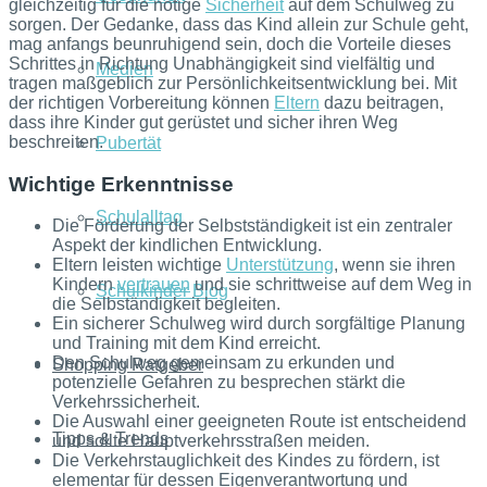
gleichzeitig für die nötige
Sicherheit
auf dem Schulweg zu
sorgen. Der Gedanke, dass das Kind allein zur Schule geht,
mag anfangs beunruhigend sein, doch die Vorteile dieses
Schrittes in Richtung Unabhängigkeit sind vielfältig und
Medien
tragen maßgeblich zur Persönlichkeitsentwicklung bei. Mit
der richtigen Vorbereitung können
Eltern
dazu beitragen,
dass ihre Kinder gut gerüstet und sicher ihren Weg
beschreiten.
Pubertät
Wichtige Erkenntnisse
Schulalltag
Die Förderung der Selbstständigkeit ist ein zentraler
Aspekt der kindlichen Entwicklung.
Eltern leisten wichtige
Unterstützung
, wenn sie ihren
Kindern
vertrauen
und sie schrittweise auf dem Weg in
Schulkinder Blog
die Selbständigkeit begleiten.
Ein sicherer Schulweg wird durch sorgfältige Planung
und Training mit dem Kind erreicht.
Den Schulweg gemeinsam zu erkunden und
Shopping Ratgeber
potenzielle Gefahren zu besprechen stärkt die
Verkehrssicherheit.
Die Auswahl einer geeigneten Route ist entscheidend
Tipps & Trends
und sollte Hauptverkehrsstraßen meiden.
Die Verkehrstauglichkeit des Kindes zu fördern, ist
elementar für dessen Eigenverantwortung und