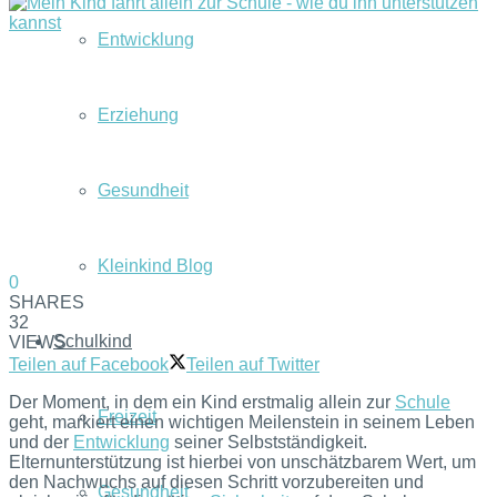
Entwicklung
Erziehung
Gesundheit
Kleinkind Blog
0
SHARES
32
Schulkind
VIEWS
Teilen auf Facebook
Teilen auf Twitter
Der Moment, in dem ein Kind erstmalig allein zur
Schule
Freizeit
geht, markiert einen wichtigen Meilenstein in seinem Leben
und der
Entwicklung
seiner Selbstständigkeit.
Elternunterstützung ist hierbei von unschätzbarem Wert, um
den Nachwuchs auf diesen Schritt vorzubereiten und
Gesundheit