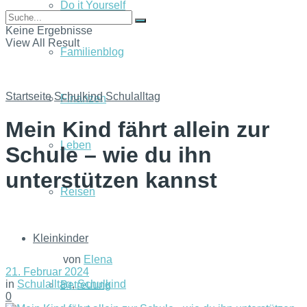
Do it Yourself
Keine Ergebnisse
View All Result
Familienblog
Startseite
Schulkind
Schulalltag
Finanzen
Mein Kind fährt allein zur
Leben
Schule – wie du ihn
unterstützen kannst
Reisen
Kleinkinder
von
Elena
21. Februar 2024
in
Schulalltag
,
Schulkind
Betreuung
0