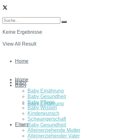
Keine Ergebnisse
View All Result
Home
Home
Baby
Baby
Baby Ernährung
Baby Gesundheit
Baby Pflege
Baby Ernährung
Baby Wissen
Kinderwunsch
Schwangerschaft
Eltern
Baby Gesundheit
Alleinerziehende Mutter
Alleinerziehender Vater