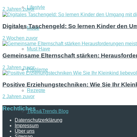
Lifestyle
2 Jahren zuvor
Digitales Taschengeld: So lernen Kinder den U
Mode
2 Wochen zuvor
Must Have
Gemeinsame Elternschaft stärken: Herausforder
2 Jahren zuvor
Probleme
Positive Erziehungstechniken: Wie Sie Ihr Klein
Rezepte
2 Jahren zuvor
Rechtliches
Tipps&Trends Blog
Datenschutzerklärung
Impressum
Über uns
Sitemap