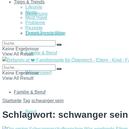
Tipps & Trends
Lifestyle
Mode
Beziehung
Must Have
Probleme
Rezepte
Tipps&Trends Blog
Erziehungsratgeber
Keine Ergebnisse
Familie & Beruf
View All Result
Wissenswert
Keine Ergebnisse
View All Result
Familie & Beruf
Startseite
Tag
schwanger sein
Beruf
Schlagwort:
schwanger sein