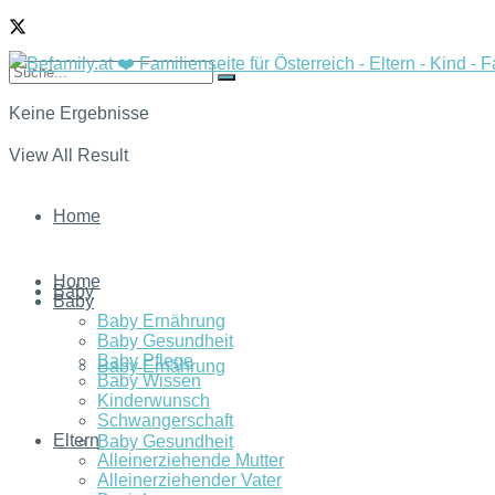
Keine Ergebnisse
View All Result
Home
Home
Baby
Baby
Baby Ernährung
Baby Gesundheit
Baby Pflege
Baby Ernährung
Baby Wissen
Kinderwunsch
Schwangerschaft
Eltern
Baby Gesundheit
Alleinerziehende Mutter
Alleinerziehender Vater