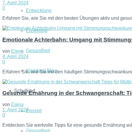
7. April 2024
0
Entwicklung
Erfahren Sie, wie Sie mit den besten Übungen aktiv und gesund
Erziehung
Emotionale Achterbahn: Umgang mit Stimmun
Gesundheit
von
Elena
4. April 2024
0
Kleinkind Blog
Erfahren Sie, wie Sie mit den häufigen Stimmungsschwanku
Schulkind
Gesunde Ernährung in der Schwangerschaft: Tip
von
Elena
1. April 2024
Freizeit
0
Entdecken Sie wertvolle Tipps für eine gesunde Ernährung wä
Gesundheit