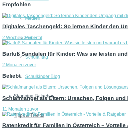
Empfohlen
Medien
Digitales Taschengeld: So lernen Kinder den U
2 Wochen zuvor
Pubertät
Barfuß Sandalen für Kinder: Was sie leisten u
Schulalltag
2 Monaten zuvor
Beliebt
Schulkinder Blog
Shopping Ratgeber
Schlafmangel als Eltern: Ursachen, Folgen un
11 Monaten zuvor
Tipps & Trends
Ratenkredit für Familien in Österreich – Vorteil