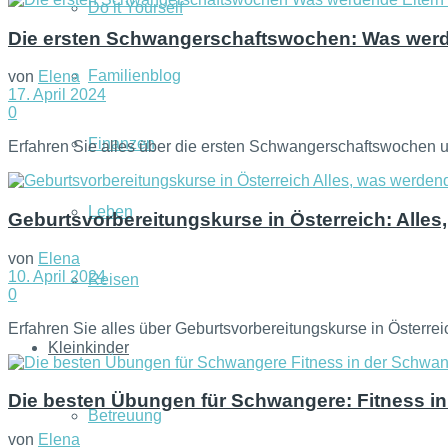
Do it Yourself
Die ersten Schwangerschaftswochen: Was werde
Familienblog
von
Elena
17. April 2024
0
Finanzen
Erfahren Sie alles über die ersten Schwangerschaftswochen u
Leben
Geburtsvorbereitungskurse in Österreich: Alle
von
Elena
10. April 2024
Reisen
0
Erfahren Sie alles über Geburtsvorbereitungskurse in Österre
Kleinkinder
Die besten Übungen für Schwangere: Fitness i
Betreuung
von
Elena