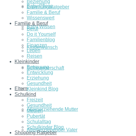
Beziehung
Baby Pflege
Erziehungsratgeber
Familie & Beruf
Wissenswert
Familie & Beruf
Baby Wissen
Beruf
Do it Yourself
Familienblog
Finanzen
Kinderwunsch
Leben
Reisen
Kleinkinder
Betreuung
Schwangerschaft
Entwicklung
Erziehung
Gesundheit
Eltern
Kleinkind Blog
Schulkind
Freizeit
Gesundheit
Alleinerziehende Mutter
Medien
Pubertät
Schulalltag
Schulkinder Blog
Alleinerziehender Vater
Shopping Ratgeber