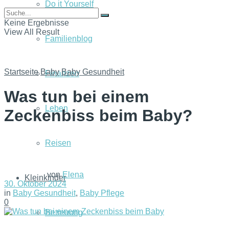
Do it Yourself
Keine Ergebnisse
View All Result
Familienblog
Startseite
Baby
Baby Gesundheit
Finanzen
Was tun bei einem
Leben
Zeckenbiss beim Baby?
Reisen
von
Elena
Kleinkinder
30. Oktober 2024
in
Baby Gesundheit
,
Baby Pflege
0
Betreuung