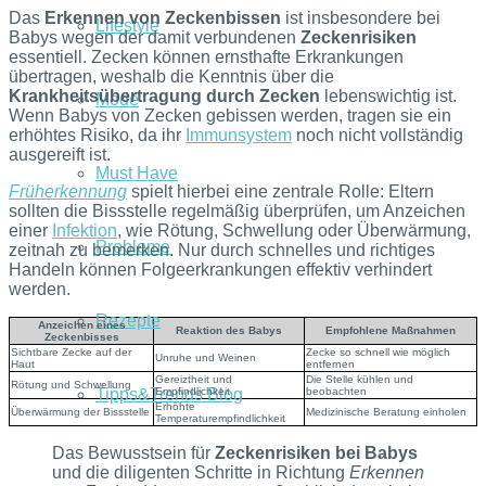
Das
Erkennen von Zeckenbissen
ist insbesondere bei
Lifestyle
Babys wegen der damit verbundenen
Zeckenrisiken
essentiell. Zecken können ernsthafte Erkrankungen
übertragen, weshalb die Kenntnis über die
Krankheitsübertragung durch Zecken
lebenswichtig ist.
Mode
Wenn Babys von Zecken gebissen werden, tragen sie ein
erhöhtes Risiko, da ihr
Immunsystem
noch nicht vollständig
ausgereift ist.
Must Have
Früherkennung
spielt hierbei eine zentrale Rolle: Eltern
sollten die Bissstelle regelmäßig überprüfen, um Anzeichen
einer
Infektion
, wie Rötung, Schwellung oder Überwärmung,
Probleme
zeitnah zu bemerken. Nur durch schnelles und richtiges
Handeln können Folgeerkrankungen effektiv verhindert
werden.
Rezepte
Anzeichen eines
Reaktion des Babys
Empfohlene Maßnahmen
Zeckenbisses
Sichtbare Zecke auf der
Zecke so schnell wie möglich
Unruhe und Weinen
Haut
entfernen
Gereiztheit und
Die Stelle kühlen und
Rötung und Schwellung
Tipps&Trends Blog
Empfindlichkeit
beobachten
Erhöhte
Überwärmung der Bissstelle
Medizinische Beratung einholen
Temperaturempfindlichkeit
Das Bewusstsein für
Zeckenrisiken bei Babys
und die diligenten Schritte in Richtung
Erkennen