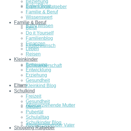
Beziehung
Baby Pflege
Erziehungsratgeber
Familie & Beruf
Wissenswert
Familie & Beruf
Baby Wissen
Beruf
Do it Yourself
Familienblog
Finanzen
Kinderwunsch
Leben
Reisen
Kleinkinder
Betreuung
Schwangerschaft
Entwicklung
Erziehung
Gesundheit
Eltern
Kleinkind Blog
Schulkind
Freizeit
Gesundheit
Alleinerziehende Mutter
Medien
Pubertät
Schulalltag
Schulkinder Blog
Alleinerziehender Vater
Shopping Ratgeber