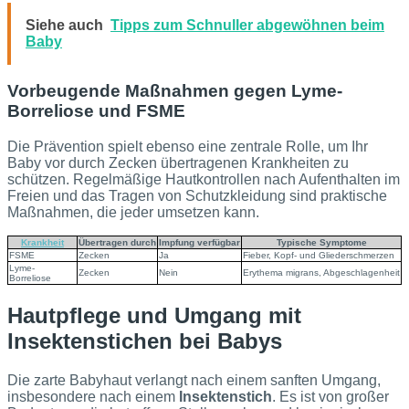
Siehe auch
Tipps zum Schnuller abgewöhnen beim
Baby
Vorbeugende Maßnahmen gegen Lyme-
Borreliose und FSME
Die Prävention spielt ebenso eine zentrale Rolle, um Ihr
Baby vor durch Zecken übertragenen Krankheiten zu
schützen. Regelmäßige Hautkontrollen nach Aufenthalten im
Freien und das Tragen von Schutzkleidung sind praktische
Maßnahmen, die jeder umsetzen kann.
Krankheit
Übertragen durch
Impfung verfügbar
Typische Symptome
FSME
Zecken
Ja
Fieber, Kopf- und Gliederschmerzen
Lyme-
Zecken
Nein
Erythema migrans, Abgeschlagenheit
Borreliose
Hautpflege und Umgang mit
Insektenstichen bei Babys
Die zarte Babyhaut verlangt nach einem sanften Umgang,
insbesondere nach einem
Insektenstich
. Es ist von großer