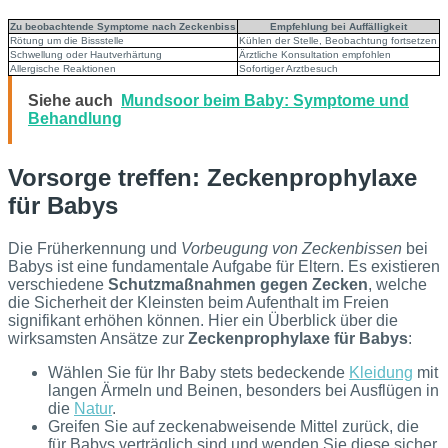
Zu beobachtende Symptome nach Zeckenbiss
Empfehlung bei Auffälligkeit
Rötung um die Bissstelle
Kühlen der Stelle, Beobachtung fortsetzen
Schwellung oder Hautverhärtung
Ärztliche Konsultation empfohlen
Allergische Reaktionen
Sofortiger Arztbesuch
Siehe auch
Mundsoor beim Baby: Symptome und
Behandlung
Vorsorge treffen: Zeckenprophylaxe
für Babys
Die Früherkennung und
Vorbeugung von Zeckenbissen
bei
Babys ist eine fundamentale Aufgabe für Eltern. Es existieren
verschiedene
Schutzmaßnahmen gegen Zecken
, welche
die Sicherheit der Kleinsten beim Aufenthalt im Freien
signifikant erhöhen können. Hier ein Überblick über die
wirksamsten Ansätze zur
Zeckenprophylaxe für Babys
:
Wählen Sie für Ihr Baby stets bedeckende
Kleidung
mit
langen Ärmeln und Beinen, besonders bei Ausflügen in
die
Natur
.
Greifen Sie auf zeckenabweisende Mittel zurück, die
für Babys verträglich sind und wenden Sie diese sicher