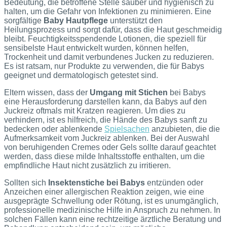
Bedeutung, die betroffene Stelle sauber und hygienisch zu
halten, um die Gefahr von Infektionen zu minimieren. Eine
sorgfältige
Baby Hautpflege
unterstützt den
Heilungsprozess und sorgt dafür, dass die Haut geschmeidig
bleibt. Feuchtigkeitsspendende Lotionen, die speziell für
sensibelste Haut entwickelt wurden, können helfen,
Trockenheit und damit verbundenes Jucken zu reduzieren.
Es ist ratsam, nur Produkte zu verwenden, die für Babys
geeignet und dermatologisch getestet sind.
Eltern wissen, dass der
Umgang mit Stichen
bei Babys
eine Herausforderung darstellen kann, da Babys auf den
Juckreiz oftmals mit Kratzen reagieren. Um dies zu
verhindern, ist es hilfreich, die Hände des Babys sanft zu
bedecken oder ablenkende
Spielsachen
anzubieten, die die
Aufmerksamkeit vom Juckreiz ablenken. Bei der Auswahl
von beruhigenden Cremes oder Gels sollte darauf geachtet
werden, dass diese milde Inhaltsstoffe enthalten, um die
empfindliche Haut nicht zusätzlich zu irritieren.
Sollten sich
Insektenstiche bei Babys
entzünden oder
Anzeichen einer allergischen Reaktion zeigen, wie eine
ausgeprägte Schwellung oder Rötung, ist es unumgänglich,
professionelle medizinische Hilfe in Anspruch zu nehmen. In
solchen Fällen kann eine rechtzeitige ärztliche Beratung und