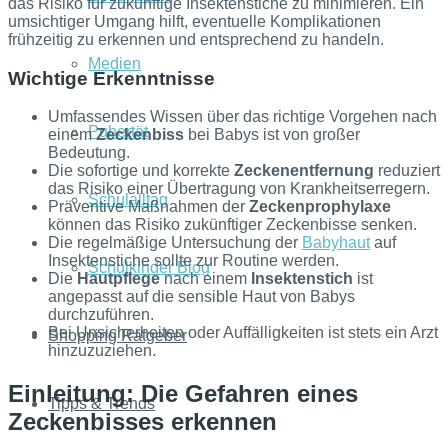
das Risiko für zukünftige Insektenstiche zu minimieren. Ein
umsichtiger Umgang hilft, eventuelle Komplikationen
frühzeitig zu erkennen und entsprechend zu handeln.
Medien
Wichtige Erkenntnisse
Umfassendes Wissen über das richtige Vorgehen nach
Pubertät
einem
Zeckenbiss
bei Babys ist von großer
Bedeutung.
Die sofortige und korrekte
Zeckenentfernung
reduziert
das Risiko einer Übertragung von Krankheitserregern.
Schulalltag
Präventive Maßnahmen der
Zeckenprophylaxe
können das Risiko zukünftiger Zeckenbisse senken.
Die regelmäßige Untersuchung der
Babyhaut
auf
Insektenstiche sollte zur Routine werden.
Schulkinder Blog
Die
Hautpflege
nach einem
Insektenstich
ist
angepasst auf die sensible Haut von Babys
durchzuführen.
Bei Unsicherheiten oder Auffälligkeiten ist stets ein Arzt
Shopping Ratgeber
hinzuzuziehen.
Einleitung: Die Gefahren eines
Tipps & Trends
Zeckenbisses erkennen