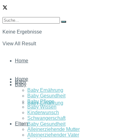
Keine Ergebnisse
View All Result
Home
Home
Baby
Baby
Baby Ernährung
Baby Gesundheit
Baby Pflege
Baby Ernährung
Baby Wissen
Kinderwunsch
Schwangerschaft
Eltern
Baby Gesundheit
Alleinerziehende Mutter
Alleinerziehender Vater