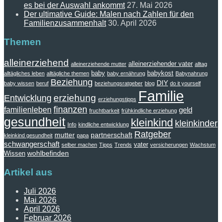
es bei der Auswahl ankommt
27. Mai 2026
Der ultimative Guide: Malen nach Zahlen für den
Familienzusammenhalt
30. April 2026
Themen
alleinerziehend
alleinerziehender vater
alleinerziehende mutter
alltag
baby
babykost
alltägliches leben
alltägliche themen
baby ernährung
Babynahrung
Beziehung
DIY
baby wissen
beruf
beziehungsratgeber
blog
do it yourself
Familie
erziehung
Entwicklung
erziehungstipps
finanzen
familienleben
geld
fruchtbarkeit
frühkindliche erziehung
gesundheit
kleinkind
kleinkinder
Info
kindliche entwicklung
Ratgeber
mutter
partnerschaft
kleinkind gesundheit
papa
schwangerschaft
vater
selber machen
Tipps
Trends
versicherungen
Wachstum
wohlbefinden
Wissen
Artikel aus
Juli 2026
Mai 2026
April 2026
Februar 2026