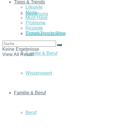
Tipps & Trends
Lifestyle
Mode
Beziehung
Must Have
Probleme
Rezepte
Tipps&Trends Blog
Erziehungsratgeber
Keine Ergebnisse
Familie & Beruf
View All Result
Wissenswert
Familie & Beruf
Beruf