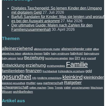
Digitales Taschengeld: So lernen Kinder den Umgang
mit digitalem Geld
27. Juli 2026
Barfuß Sandalen für Kinder: Was sie leisten und worauf
es bei der Auswahl ankommt
27. Mai 2026
Der ultimative Guide: Malen nach Zahlen für den
Familienzusammenhalt
30. April 2026
Themen
alleinerziehend
alleinerziehender vater
alleinerziehende mutter
alltag
baby
babykost
alltägliches leben
alltägliche themen
baby ernährung
Babynahrung
Beziehung
DIY
baby wissen
beruf
beziehungsratgeber
blog
do it yourself
Familie
erziehung
Entwicklung
erziehungstipps
finanzen
familienleben
geld
fruchtbarkeit
frühkindliche erziehung
gesundheit
kleinkind
kleinkinder
Info
kindliche entwicklung
Ratgeber
mutter
partnerschaft
kleinkind gesundheit
papa
schwangerschaft
vater
selber machen
Tipps
Trends
versicherungen
Wachstum
wohlbefinden
Wissen
Artikel aus