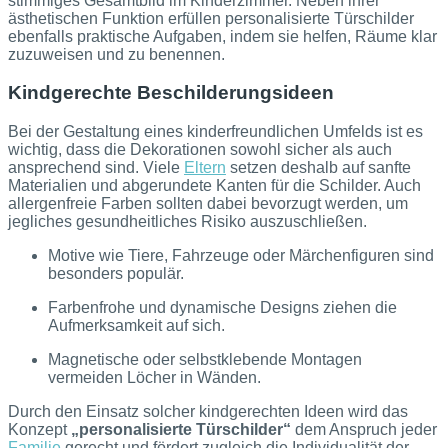
stimmiges Gesamtbild im Kinderzimmer. Neben ihrer
ästhetischen Funktion erfüllen personalisierte Türschilder
ebenfalls praktische Aufgaben, indem sie helfen, Räume klar
zuzuweisen und zu benennen.
Kindgerechte Beschilderungsideen
Bei der Gestaltung eines kinderfreundlichen Umfelds ist es
wichtig, dass die Dekorationen sowohl sicher als auch
ansprechend sind. Viele
Eltern
setzen deshalb auf sanfte
Materialien und abgerundete Kanten für die Schilder. Auch
allergenfreie Farben sollten dabei bevorzugt werden, um
jegliches gesundheitliches Risiko auszuschließen.
Motive wie Tiere, Fahrzeuge oder Märchenfiguren sind
besonders populär.
Farbenfrohe und dynamische Designs ziehen die
Aufmerksamkeit auf sich.
Magnetische oder selbstklebende Montagen
vermeiden Löcher in Wänden.
Durch den Einsatz solcher kindgerechten Ideen wird das
Konzept
„personalisierte Türschilder“
dem Anspruch jeder
Familie
gerecht und fördert zugleich die Individualität der