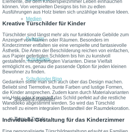
Elemente, die dem Kinderspielzimmer Leben einhauchen
können. Von verspielten Designs bis hin zu edlen
Ausführungen aus Holz bieten sich unzählige kreative Ideen.
Medien
Kreative Türschilder für Kinder
Türschilder sind längst mehr als nur funktionale Gebilde zum
Pubertät
Anzeigen von Namen oder Räumen. Besonders im
Kinderzimmer entfalten sie eine verspielte und fantasievolle
Ästhetik. Die Arten der Beschilderung reichen von einfachen,
aus Papier gefertigten Schildern bis hin zu kunstvoll
Schulalltag
gestalteten, handgefertigten Varianten. Diese Vielfalt
ermöglicht es, genau die passende Option für jeden kleinen
Bewohner zu finden.
Schulkinder Blog
Gedanken sollte man sich auch über das Design machen.
Beliebt sind Tiermotive, bunte Farben und lustige Formen,
die Kinder ansprechen. Zudem kann durch Materialvarianten
wie Holz oder Kunststoff das Schild perfekt auf die restliche
Shopping Ratgeber
Wanddeko abgestimmt werden. So wird das Türschild
schnell zu einem integralen Bestandteil der Raumdekoration.
Tipps & Trends
Individuelle Gestaltung für das Kinderzimmer
Eine personalisierte Türschildgestaltung erlaubt es Familien,