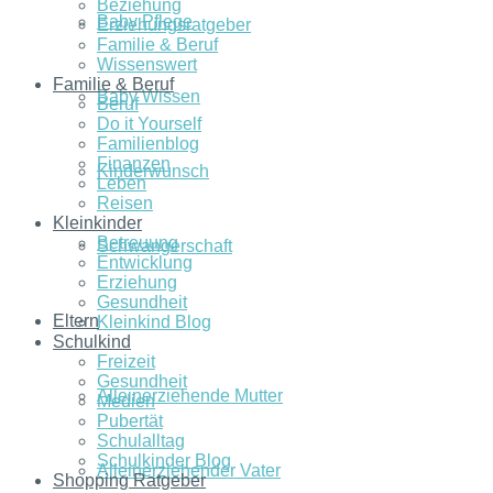
Beziehung
Baby Pflege
Erziehungsratgeber
Familie & Beruf
Wissenswert
Familie & Beruf
Baby Wissen
Beruf
Do it Yourself
Familienblog
Finanzen
Kinderwunsch
Leben
Reisen
Kleinkinder
Betreuung
Schwangerschaft
Entwicklung
Erziehung
Gesundheit
Eltern
Kleinkind Blog
Schulkind
Freizeit
Gesundheit
Alleinerziehende Mutter
Medien
Pubertät
Schulalltag
Schulkinder Blog
Alleinerziehender Vater
Shopping Ratgeber