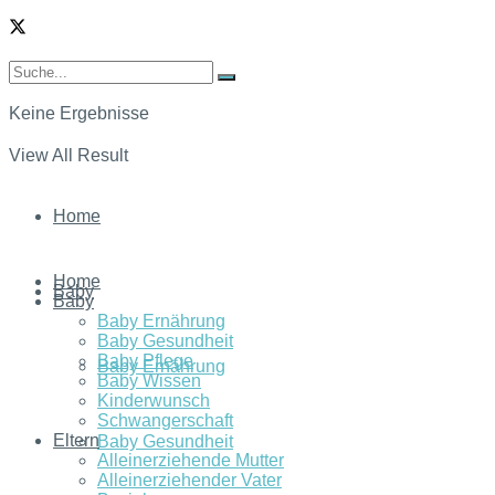
Keine Ergebnisse
View All Result
Home
Home
Baby
Baby
Baby Ernährung
Baby Gesundheit
Baby Pflege
Baby Ernährung
Baby Wissen
Kinderwunsch
Schwangerschaft
Eltern
Baby Gesundheit
Alleinerziehende Mutter
Alleinerziehender Vater