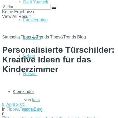
Do it Yourself
Keine Ergebnisse
View All Result
Familienblog
Startseite
Tipps & Trends
Tipps&Trends Blog
Finanzen
Personalisierte Türschilder:
Leben
Kreative Ideen für das
Kinderzimmer
Reisen
Kleinkinder
von
kais
9. April 2025
in
Tipps&Trends Blog
Betreuung
0