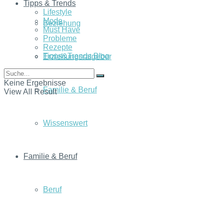
Tipps & Trends
Lifestyle
Mode
Beziehung
Must Have
Probleme
Rezepte
Tipps&Trends Blog
Erziehungsratgeber
Keine Ergebnisse
Familie & Beruf
View All Result
Wissenswert
Familie & Beruf
Beruf