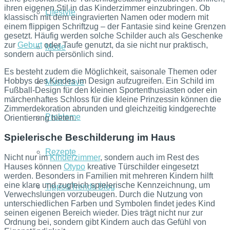
ihren eigenen Stil in das Kinderzimmer einzubringen. Ob
Lifestyle
klassisch mit dem eingravierten Namen oder modern mit
einem flippigen Schriftzug – der Fantasie sind keine Grenzen
gesetzt. Häufig werden solche Schilder auch als Geschenke
zur
Geburt
oder Taufe genutzt, da sie nicht nur praktisch,
Mode
sondern auch persönlich sind.
Es besteht zudem die Möglichkeit, saisonale Themen oder
Hobbys des Kindes im Design aufzugreifen. Ein Schild im
Must Have
Fußball-Design für den kleinen Sportenthusiasten oder ein
märchenhaftes Schloss für die kleine Prinzessin können die
Zimmerdekoration abrunden und gleichzeitig kindgerechte
Probleme
Orientierung bieten.
Spielerische Beschilderung im Haus
Rezepte
Nicht nur im
Kinderzimmer
, sondern auch im Rest des
Hauses können
Otypo
kreative Türschilder eingesetzt
werden. Besonders in Familien mit mehreren Kindern hilft
eine klare und zugleich spielerische Kennzeichnung, um
Tipps&Trends Blog
Verwechslungen vorzubeugen. Durch die Nutzung von
unterschiedlichen Farben und Symbolen findet jedes Kind
seinen eigenen Bereich wieder. Dies trägt nicht nur zur
Ordnung bei, sondern gibt Kindern auch das Gefühl von