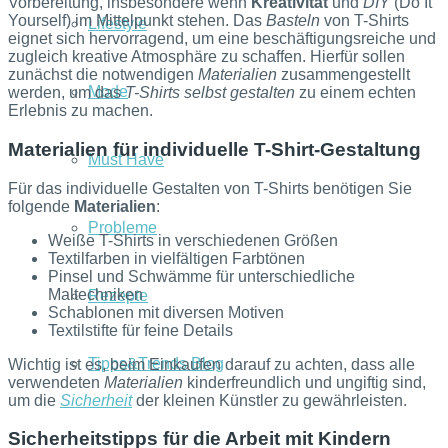
Vorbereitung, insbesondere wenn
Kreativität
und
DIY
(Do It
Yourself) im Mittelpunkt stehen. Das
Basteln
von T-Shirts
Lifestyle
eignet sich hervorragend, um eine beschäftigungsreiche und
zugleich kreative Atmosphäre zu schaffen. Hierfür sollen
zunächst die notwendigen
Materialien
zusammengestellt
Mode
werden, um das
T-Shirts selbst gestalten
zu einem echten
Erlebnis zu machen.
Materialien für individuelle T-Shirt-Gestaltung
Must Have
Für das individuelle Gestalten von T-Shirts benötigen Sie
folgende
Materialien
:
Probleme
Weiße T-Shirts in verschiedenen Größen
Textilfarben in vielfältigen Farbtönen
Pinsel und Schwämme für unterschiedliche
Maltechniken
Rezepte
Schablonen mit diversen Motiven
Textilstifte für feine Details
Tipps&Trends Blog
Wichtig ist es, beim Einkaufen darauf zu achten, dass alle
verwendeten
Materialien
kinderfreundlich und ungiftig sind,
um die
Sicherheit
der kleinen Künstler zu gewährleisten.
Sicherheitstipps für die Arbeit mit Kindern