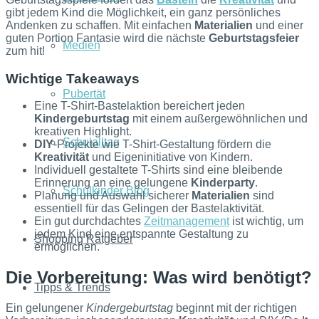
gibt jedem Kind die Möglichkeit, ein ganz persönliches
Andenken zu schaffen. Mit einfachen
Materialien
und einer
guten Portion Fantasie wird die nächste
Geburtstagsfeier
Medien
zum hit!
Wichtige Takeaways
Pubertät
Eine T-Shirt-Bastelaktion bereichert jeden
Kindergeburtstag
mit einem außergewöhnlichen und
kreativen Highlight.
Schulalltag
DIY
-Projekte wie T-Shirt-Gestaltung fördern die
Kreativität
und Eigeninitiative von Kindern.
Individuell gestaltete T-Shirts sind eine bleibende
Erinnerung an eine gelungene
Kinderparty
.
Schulkinder Blog
Planung und Auswahl sicherer
Materialien
sind
essentiell für das Gelingen der Bastelaktivität.
Ein gut durchdachtes
Zeitmanagement
ist wichtig, um
jedem Kind eine entspannte Gestaltung zu
Shopping Ratgeber
ermöglichen.
Die Vorbereitung: Was wird benötigt?
Tipps & Trends
Ein gelungener
Kindergeburtstag
beginnt mit der richtigen