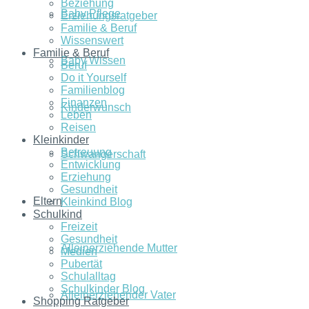
Beziehung
Baby Pflege
Erziehungsratgeber
Familie & Beruf
Wissenswert
Familie & Beruf
Baby Wissen
Beruf
Do it Yourself
Familienblog
Finanzen
Kinderwunsch
Leben
Reisen
Kleinkinder
Betreuung
Schwangerschaft
Entwicklung
Erziehung
Gesundheit
Eltern
Kleinkind Blog
Schulkind
Freizeit
Gesundheit
Alleinerziehende Mutter
Medien
Pubertät
Schulalltag
Schulkinder Blog
Alleinerziehender Vater
Shopping Ratgeber