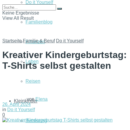
Do it Yourself
Keine Ergebnisse
View All Result
Familienblog
Startseite
Familie & Beruf
Do it Yourself
Finanzen
Kreativer Kindergeburtstag:
Leben
T-Shirts selbst gestalten
Reisen
von
Elena
Kleinkinder
26. April 2024
in
Do it Yourself
0
Betreuung