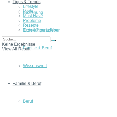
Tipps & Trends
Lifestyle
Mode
Beziehung
Must Have
Probleme
Rezepte
Tipps&Trends Blog
Erziehungsratgeber
Keine Ergebnisse
Familie & Beruf
View All Result
Wissenswert
Familie & Beruf
Beruf