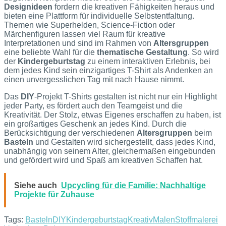
Designideen
fordern die kreativen Fähigkeiten heraus und
bieten eine Plattform für individuelle Selbstentfaltung.
Themen wie Superhelden, Science-Fiction oder
Märchenfiguren lassen viel Raum für kreative
Interpretationen und sind im Rahmen von
Altersgruppen
eine beliebte Wahl für die
thematische Gestaltung
. So wird
der
Kindergeburtstag
zu einem interaktiven Erlebnis, bei
dem jedes Kind sein einzigartiges T-Shirt als Andenken an
einen unvergesslichen Tag mit nach Hause nimmt.
Das
DIY
-Projekt T-Shirts gestalten ist nicht nur ein Highlight
jeder Party, es fördert auch den Teamgeist und die
Kreativität. Der Stolz, etwas Eigenes erschaffen zu haben, ist
ein großartiges Geschenk an jedes Kind. Durch die
Berücksichtigung der verschiedenen
Altersgruppen
beim
Basteln
und Gestalten wird sichergestellt, dass jedes Kind,
unabhängig von seinem Alter, gleichermaßen eingebunden
und gefördert wird und Spaß am kreativen Schaffen hat.
Siehe auch
Upcycling für die Familie: Nachhaltige
Projekte für Zuhause
Tags:
Basteln
DIY
Kindergeburtstag
Kreativ
Malen
Stoffmalerei