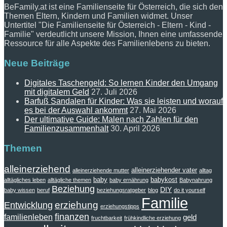
BeFamily.at ist eine Familienseite für Österreich, die sich den
Themen Eltern, Kindern und Familien widmet. Unser
Untertitel "Die Familienseite für Österreich - Eltern - Kind -
Familie" verdeutlicht unsere Mission, Ihnen eine umfassende
Ressource für alle Aspekte des Familienlebens zu bieten.
Neue Beiträge
Digitales Taschengeld: So lernen Kinder den Umgang
mit digitalem Geld
27. Juli 2026
Barfuß Sandalen für Kinder: Was sie leisten und worauf
es bei der Auswahl ankommt
27. Mai 2026
Der ultimative Guide: Malen nach Zahlen für den
Familienzusammenhalt
30. April 2026
Themen
alleinerziehend
alleinerziehender vater
alleinerziehende mutter
alltag
baby
babykost
alltägliches leben
alltägliche themen
baby ernährung
Babynahrung
Beziehung
DIY
baby wissen
beruf
beziehungsratgeber
blog
do it yourself
Familie
erziehung
Entwicklung
erziehungstipps
finanzen
familienleben
geld
fruchtbarkeit
frühkindliche erziehung