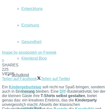
Entwicklung
Erziehung
Gesundheit
Image by prostooleh on Freepik
Kleinkind Blog
0
SHARES
225
VIEWS
Schulkind
Teilen auf Facebook
Teilen auf Twitter
Ein
Kindergeburtstag
soll nicht nur Spaß bringen, sondern
auch in Erinnerung bleiben. Eine
DIY
-Bastelaktivität, bei der
Freizeit
die kleinen Gäste ihre
T-Shirts selbst gestalten
, bietet
genau das: ein kreatives Erlebnis, das die
Kinderparty
unvergesslich macht. Abseits der klassischen
Gesundheit
Geburtstagsspiele fördert das
Basteln
die
Kreativität
und