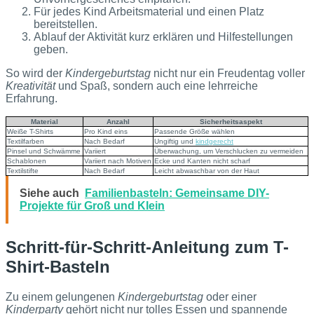
Für jedes Kind Arbeitsmaterial und einen Platz
bereitstellen.
Ablauf der Aktivität kurz erklären und Hilfestellungen
geben.
So wird der
Kindergeburtstag
nicht nur ein Freudentag voller
Kreativität
und Spaß, sondern auch eine lehrreiche
Erfahrung.
Material
Anzahl
Sicherheitsaspekt
Weiße T-Shirts
Pro Kind eins
Passende Größe wählen
Textilfarben
Nach Bedarf
Ungiftig und
kindgerecht
Pinsel und Schwämme
Variiert
Überwachung, um Verschlucken zu vermeiden
Schablonen
Variiert nach Motiven
Ecke und Kanten nicht scharf
Textilstifte
Nach Bedarf
Leicht abwaschbar von der Haut
Siehe auch
Familienbasteln: Gemeinsame DIY-
Projekte für Groß und Klein
Schritt-für-Schritt-Anleitung zum T-
Shirt-Basteln
Zu einem gelungenen
Kindergeburtstag
oder einer
Kinderparty
gehört nicht nur tolles Essen und spannende