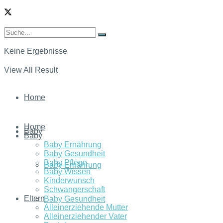
Keine Ergebnisse
View All Result
Home
Home
Baby
Baby
Baby Ernährung
Baby Gesundheit
Baby Pflege
Baby Ernährung
Baby Wissen
Kinderwunsch
Schwangerschaft
Eltern
Baby Gesundheit
Alleinerziehende Mutter
Alleinerziehender Vater