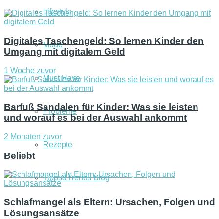
Lifestyle
Digitales Taschengeld: So lernen Kinder den
Mode
Umgang mit digitalem Geld
1 Woche zuvor
Must Have
Barfuß Sandalen für Kinder: Was sie leisten
Probleme
und worauf es bei der Auswahl ankommt
2 Monaten zuvor
Rezepte
Beliebt
Tipps&Trends Blog
Schlafmangel als Eltern: Ursachen, Folgen und
Lösungsansätze