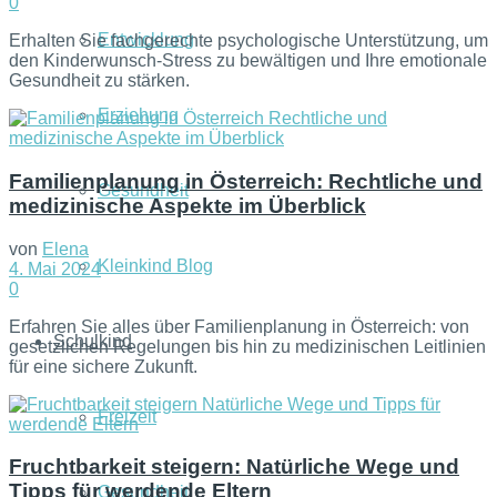
0
Entwicklung
Erhalten Sie fachgerechte psychologische Unterstützung, um
den Kinderwunsch-Stress zu bewältigen und Ihre emotionale
Gesundheit zu stärken.
Erziehung
Familienplanung in Österreich: Rechtliche und
Gesundheit
medizinische Aspekte im Überblick
von
Elena
Kleinkind Blog
4. Mai 2024
0
Erfahren Sie alles über Familienplanung in Österreich: von
Schulkind
gesetzlichen Regelungen bis hin zu medizinischen Leitlinien
für eine sichere Zukunft.
Freizeit
Fruchtbarkeit steigern: Natürliche Wege und
Tipps für werdende Eltern
Gesundheit