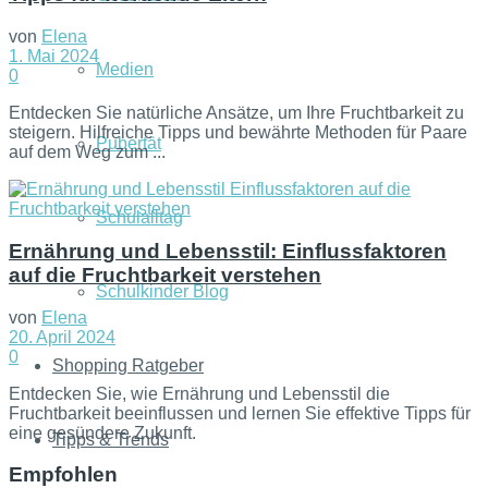
von
Elena
1. Mai 2024
Medien
0
Entdecken Sie natürliche Ansätze, um Ihre Fruchtbarkeit zu
steigern. Hilfreiche Tipps und bewährte Methoden für Paare
Pubertät
auf dem Weg zum ...
Schulalltag
Ernährung und Lebensstil: Einflussfaktoren
auf die Fruchtbarkeit verstehen
Schulkinder Blog
von
Elena
20. April 2024
0
Shopping Ratgeber
Entdecken Sie, wie Ernährung und Lebensstil die
Fruchtbarkeit beeinflussen und lernen Sie effektive Tipps für
eine gesündere Zukunft.
Tipps & Trends
Empfohlen