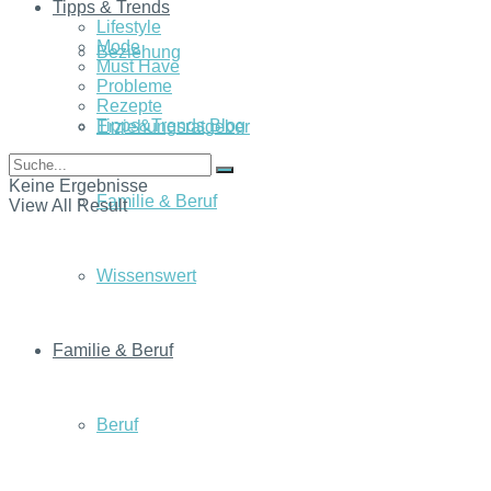
Tipps & Trends
Lifestyle
Mode
Beziehung
Must Have
Probleme
Rezepte
Tipps&Trends Blog
Erziehungsratgeber
Keine Ergebnisse
Familie & Beruf
View All Result
Wissenswert
Familie & Beruf
Beruf