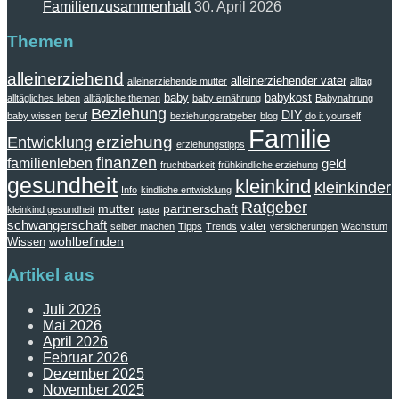
Familienzusammenhalt
30. April 2026
Themen
alleinerziehend
alleinerziehender vater
alleinerziehende mutter
alltag
baby
babykost
alltägliches leben
alltägliche themen
baby ernährung
Babynahrung
Beziehung
DIY
baby wissen
beruf
beziehungsratgeber
blog
do it yourself
Familie
erziehung
Entwicklung
erziehungstipps
finanzen
familienleben
geld
fruchtbarkeit
frühkindliche erziehung
gesundheit
kleinkind
kleinkinder
Info
kindliche entwicklung
Ratgeber
mutter
partnerschaft
kleinkind gesundheit
papa
schwangerschaft
vater
selber machen
Tipps
Trends
versicherungen
Wachstum
wohlbefinden
Wissen
Artikel aus
Juli 2026
Mai 2026
April 2026
Februar 2026
Dezember 2025
November 2025