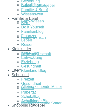
Beziehung
Baby Pflege
Erziehungsratgeber
Familie & Beruf
Wissenswert
Familie & Beruf
Baby Wissen
Beruf
Do it Yourself
Familienblog
Finanzen
Kinderwunsch
Leben
Reisen
Kleinkinder
Betreuung
Schwangerschaft
Entwicklung
Erziehung
Gesundheit
Eltern
Kleinkind Blog
Schulkind
Freizeit
Gesundheit
Alleinerziehende Mutter
Medien
Pubertät
Schulalltag
Schulkinder Blog
Alleinerziehender Vater
Shopping Ratgeber