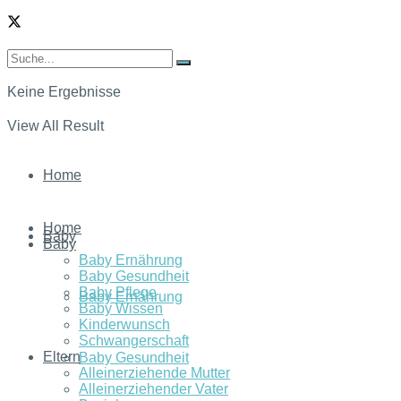
Keine Ergebnisse
View All Result
Home
Home
Baby
Baby
Baby Ernährung
Baby Gesundheit
Baby Pflege
Baby Ernährung
Baby Wissen
Kinderwunsch
Schwangerschaft
Eltern
Baby Gesundheit
Alleinerziehende Mutter
Alleinerziehender Vater