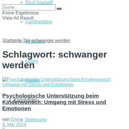
Do it Yourself
Keine Ergebnisse
View All Result
Familienblog
Startseite
Tag
schwanger werden
Finanzen
Schlagwort:
schwanger
Leben
werden
Reisen
Psychologische Unterstützung beim
Kleinkinder
Kinderwunsch: Umgang mit Stress und
Emotionen
von
Elena
Betreuung
8. Mai 2024