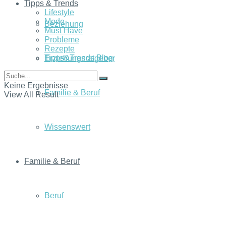
Tipps & Trends
Lifestyle
Mode
Beziehung
Must Have
Probleme
Rezepte
Tipps&Trends Blog
Erziehungsratgeber
Keine Ergebnisse
Familie & Beruf
View All Result
Wissenswert
Familie & Beruf
Beruf