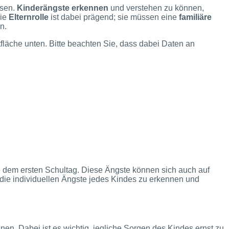
ssen.
Kinderängste erkennen
und verstehen zu können,
Die
Elternrolle
ist dabei prägend; sie müssen eine
familiäre
n.
ltfläche unten. Bitte beachten Sie, dass dabei Daten an
ie dem ersten Schultag. Diese Ängste können sich auch auf
 die individuellen Ängste jedes Kindes zu erkennen und
en. Dabei ist es wichtig, jegliche Sorgen des Kindes ernst zu