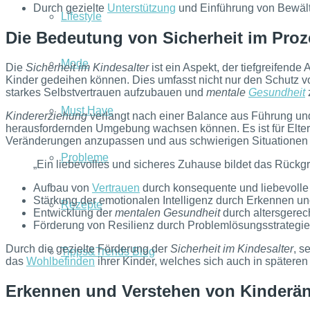
Durch gezielte
Unterstützung
und Einführung von Bewälti
Lifestyle
Die Bedeutung von Sicherheit im Proz
Mode
Die
Sicherheit im Kindesalter
ist ein Aspekt, der tiefgreifend
Kinder gedeihen können. Dies umfasst nicht nur den Schutz v
starkes Selbstvertrauen aufzubauen und
mentale
Gesundheit
Must Have
Kindererziehung
verlangt nach einer Balance aus Führung und
herausfordernden Umgebung wachsen können. Es ist für Eltern w
Veränderungen anzupassen und aus schwierigen Situationen 
Probleme
„Ein liebevolles und sicheres Zuhause bildet das Rückgr
Aufbau von
Vertrauen
durch konsequente und liebevoll
Stärkung der emotionalen Intelligenz durch Erkennen u
Rezepte
Entwicklung der
mentalen Gesundheit
durch altersgere
Förderung von Resilienz durch Problemlösungsstrategi
Durch die gezielte Förderung der
Sicherheit im Kindesalter
, s
Tipps&Trends Blog
das
Wohlbefinden
ihrer Kinder, welches sich auch in spätere
Erkennen und Verstehen von Kinderä