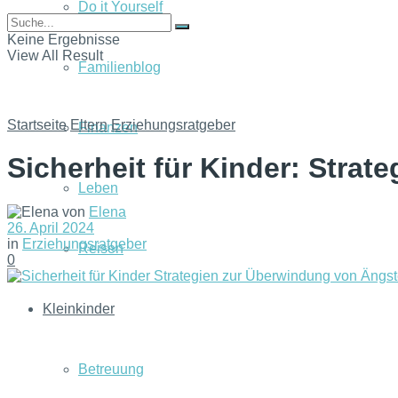
Do it Yourself
Keine Ergebnisse
View All Result
Familienblog
Startseite
Eltern
Erziehungsratgeber
Finanzen
Sicherheit für Kinder: Stra
Leben
von
Elena
26. April 2024
in
Erziehungsratgeber
Reisen
0
Kleinkinder
Betreuung