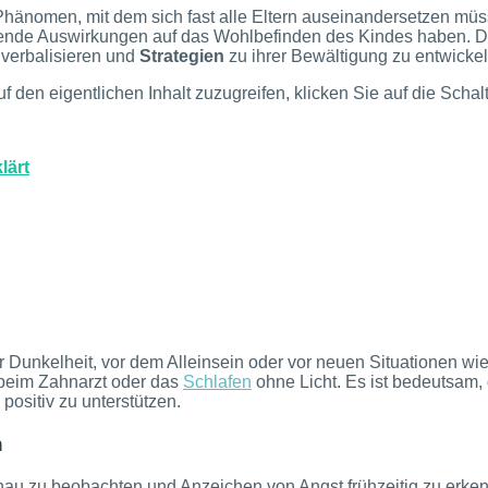
hänomen, mit dem sich fast alle Eltern auseinandersetzen mü
ichende Auswirkungen auf das Wohlbefinden des Kindes haben. 
 verbalisieren und
Strategien
zu ihrer Bewältigung zu entwickel
uf den eigentlichen Inhalt zuzugreifen, klicken Sie auf die Scha
lärt
r Dunkelheit, vor dem Alleinsein oder vor neuen Situationen w
 beim Zahnarzt oder das
Schlafen
ohne Licht. Es ist bedeutsam,
positiv zu unterstützen.
n
nau zu beobachten und Anzeichen von Angst frühzeitig zu erkenn