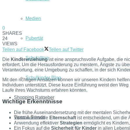
Medien
0
SHARES
Pubertät
24
VIEWS
Teilen auf Facebook
Teilen auf Twitter
Schulalltag
Die
Kindererziehung
ist eine anspruchsvolle Aufgabe, die nic
erfordert. Um die Herausforderung zu meistern, Ängste zu überw
Verantwortung, eine Umgebung zu schaffen, in der sich Kinder
Schulkinder Blog
Mit den richtigen Ansätzen können wir unseren Kindern helf
Individuen unterstützt. Diese kurze Einführung weist den Weg
Laufe ihres Wachstums erfahren könnten.
Shopping Ratgeber
Wichtige Erkenntnisse
Die frühe Auseinandersetzung mit der mentalen Sicherhe
Tipps & Trends
Verständnisvolle
Elternschaft
ist entscheidend, um die 
Anwendung effektiver
Strategien
ermöglicht es Kindern
Ein Fokus auf die
Sicherheit für Kinder
in allen Lebens