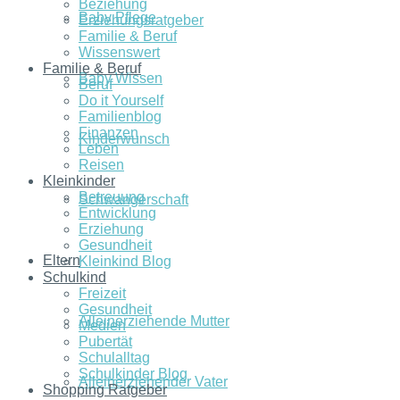
Beziehung
Baby Pflege
Erziehungsratgeber
Familie & Beruf
Wissenswert
Familie & Beruf
Baby Wissen
Beruf
Do it Yourself
Familienblog
Finanzen
Kinderwunsch
Leben
Reisen
Kleinkinder
Betreuung
Schwangerschaft
Entwicklung
Erziehung
Gesundheit
Eltern
Kleinkind Blog
Schulkind
Freizeit
Gesundheit
Alleinerziehende Mutter
Medien
Pubertät
Schulalltag
Schulkinder Blog
Alleinerziehender Vater
Shopping Ratgeber