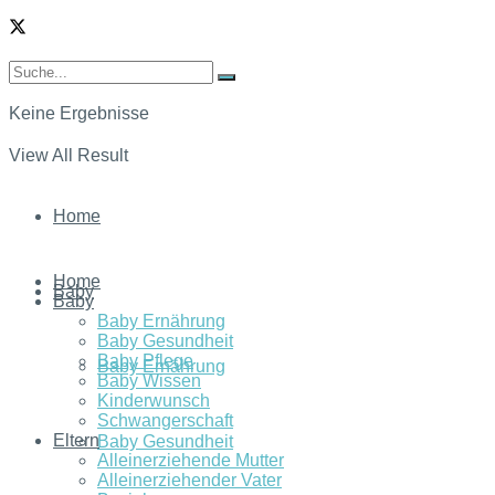
Keine Ergebnisse
View All Result
Home
Home
Baby
Baby
Baby Ernährung
Baby Gesundheit
Baby Pflege
Baby Ernährung
Baby Wissen
Kinderwunsch
Schwangerschaft
Eltern
Baby Gesundheit
Alleinerziehende Mutter
Alleinerziehender Vater