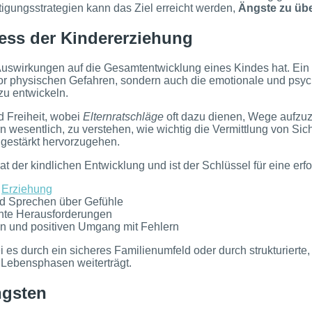
gungsstrategien kann das Ziel erreicht werden,
Ängste zu üb
ess der Kindererziehung
e Auswirkungen auf die Gesamtentwicklung eines Kindes hat. Ein 
or physischen Gefahren, sondern auch die emotionale und psych
zu entwickeln.
 Freiheit, wobei
Elternratschläge
oft dazu dienen, Wege aufzuz
esentlich, zu verstehen, wie wichtig die Vermittlung von Sicher
gestärkt hervorzugehen.
at der kindlichen Entwicklung und ist der Schlüssel für eine e
e
Erziehung
nd Sprechen über Gefühle
chte Herausforderungen
en und positiven Umgang mit Fehlern
ei es durch ein sicheres Familienumfeld oder durch strukturierte,
n Lebensphasen weiterträgt.
ngsten