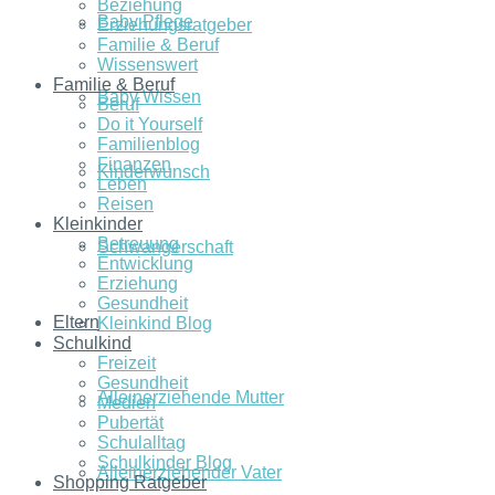
Beziehung
Baby Pflege
Erziehungsratgeber
Familie & Beruf
Wissenswert
Familie & Beruf
Baby Wissen
Beruf
Do it Yourself
Familienblog
Finanzen
Kinderwunsch
Leben
Reisen
Kleinkinder
Betreuung
Schwangerschaft
Entwicklung
Erziehung
Gesundheit
Eltern
Kleinkind Blog
Schulkind
Freizeit
Gesundheit
Alleinerziehende Mutter
Medien
Pubertät
Schulalltag
Schulkinder Blog
Alleinerziehender Vater
Shopping Ratgeber