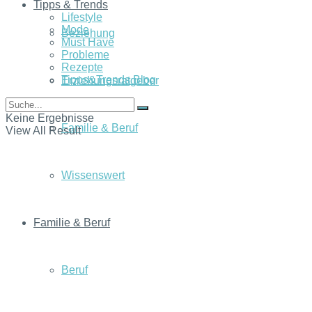
Tipps & Trends
Lifestyle
Mode
Beziehung
Must Have
Probleme
Rezepte
Tipps&Trends Blog
Erziehungsratgeber
Keine Ergebnisse
Familie & Beruf
View All Result
Wissenswert
Familie & Beruf
Beruf