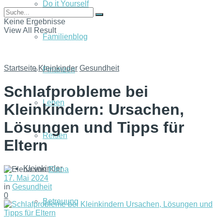
Do it Yourself
Keine Ergebnisse
View All Result
Familienblog
Startseite
Kleinkinder
Gesundheit
Finanzen
Schlafprobleme bei
Leben
Kleinkindern: Ursachen,
Lösungen und Tipps für
Reisen
Eltern
Kleinkinder
von
Elena
17. Mai 2024
in
Gesundheit
0
Betreuung