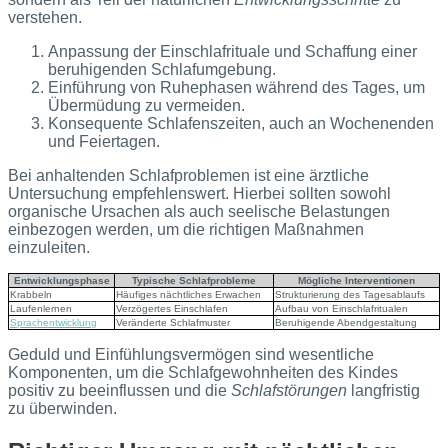
verstehen.
Anpassung der Einschlafrituale und Schaffung einer
beruhigenden Schlafumgebung.
Einführung von Ruhephasen während des Tages, um
Übermüdung zu vermeiden.
Konsequente Schlafenszeiten, auch an Wochenenden
und Feiertagen.
Bei anhaltenden Schlafproblemen ist eine ärztliche
Untersuchung empfehlenswert. Hierbei sollten sowohl
organische Ursachen als auch seelische Belastungen
einbezogen werden, um die richtigen Maßnahmen
einzuleiten.
Entwicklungsphase
Typische Schlafprobleme
Mögliche Interventionen
Krabbeln
Häufiges nächtliches Erwachen
Strukturierung des Tagesablaufs
Laufenlernen
Verzögertes Einschlafen
Aufbau von Einschlafritualen
Sprachentwicklung
Veränderte Schlafmuster
Beruhigende Abendgestaltung
Geduld und Einfühlungsvermögen sind wesentliche
Komponenten, um die Schlafgewohnheiten des Kindes
positiv zu beeinflussen und die
Schlafstörungen
langfristig
zu überwinden.