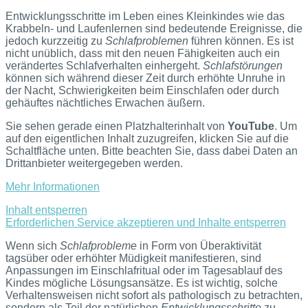
Entwicklungsschritte im Leben eines Kleinkindes wie das
Krabbeln- und Laufenlernen sind bedeutende Ereignisse, die
jedoch kurzzeitig zu
Schlafproblemen
führen können. Es ist
nicht unüblich, dass mit den neuen Fähigkeiten auch ein
verändertes Schlafverhalten einhergeht.
Schlafstörungen
können sich während dieser Zeit durch erhöhte Unruhe in
der Nacht, Schwierigkeiten beim Einschlafen oder durch
gehäuftes nächtliches Erwachen äußern.
Sie sehen gerade einen Platzhalterinhalt von
YouTube
. Um
auf den eigentlichen Inhalt zuzugreifen, klicken Sie auf die
Schaltfläche unten. Bitte beachten Sie, dass dabei Daten an
Drittanbieter weitergegeben werden.
Mehr Informationen
Inhalt entsperren
Erforderlichen Service akzeptieren und Inhalte entsperren
Wenn sich
Schlafprobleme
in Form von Überaktivität
tagsüber oder erhöhter Müdigkeit manifestieren, sind
Anpassungen im Einschlafritual oder im Tagesablauf des
Kindes mögliche Lösungsansätze. Es ist wichtig, solche
Verhaltensweisen nicht sofort als pathologisch zu betrachten,
sondern als Teil der natürlichen
Entwicklungsschritte
zu