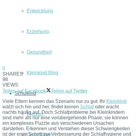
Entwicklung
Erziehung
Gesundheit
0
Kleinkind Blog
SHARES
98
VIEWS
Teilen auf Facebook
Teilen auf Twitter
Schulkind
Viele Eltern kennen das Szenario nur zu gut: Ihr
Kleinkind
wälzt sich hin und her, findet keinen
Schlaf
oder wacht
nachts häufig auf. Doch Schlafprobleme bei Kleinkindern
Freizeit
sind mehr als nur eine vorübergehende Phase; sie können
ein komplexes Puzzle aus verschiedenen Ursachen
darstellen. Erkennen und Verstehen dieser Schwierigkeiten
ist der erste Schritt zur Verbesserung der Schlafhygiene und
Gesundheit