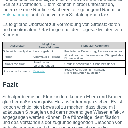
Schlaf zu verhelfen. Eltern können hierbei unterstützen,
indem sie eine Routine etablieren, die genügend Raum für
Entspannung
und Ruhe vor dem Schlafengehen lässt.
Es folgt eine Übersicht zur Vermeidung von Stressfaktoren
und emotionalen Belastungen bei den Tagesaktivitäten von
Kindern:
Mögliche
Aktivitäten
Tipps zur Reduktion
Stressfaktoren
Schule/Hausaufgaben
Leistungsdruck
Realistische Zielsetzung, Pausen einplanen
Aktivitäten nach Interesse und Fähigkeit des
Freizeit
Übermäßige Termine
Kindes wählen
Streitigkeiten,
Familiendynamik
Gefühle besprechen, Sicherheit geben
Veränderungen
Soziale Kompetenzen stärken,
Spielen mit Freunden
Konflikte
Konfliktlösungen aufzeigen
Fazit
Schlafprobleme bei Kleinkindern können Eltern und Kinder
gleichermaßen vor große Herausforderungen stellen. Es ist
jedoch wichtig, sich bewusst zu machen, dass diese mit
adäquaten Strategien und dem notwendigen Wissen effektiv
angegangen werden können. Die frühzeitige Identifikation
und das Verständnis der zugrunde liegenden Ursachen von
Schlafstörungen sind dabei genauso wichtig wie die