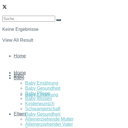
Keine Ergebnisse
View All Result
Home
Home
Baby
Baby
Baby Ernährung
Baby Gesundheit
Baby Pflege
Baby Ernährung
Baby Wissen
Kinderwunsch
Schwangerschaft
Eltern
Baby Gesundheit
Alleinerziehende Mutter
Alleinerziehender Vater