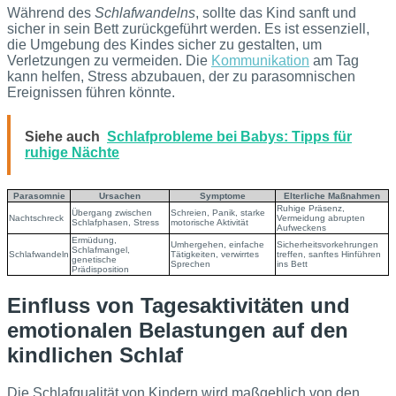
Während des
Schlafwandelns
, sollte das Kind sanft und
sicher in sein Bett zurückgeführt werden. Es ist essenziell,
die Umgebung des Kindes sicher zu gestalten, um
Verletzungen zu vermeiden. Die
Kommunikation
am Tag
kann helfen, Stress abzubauen, der zu parasomnischen
Ereignissen führen könnte.
Siehe auch
Schlafprobleme bei Babys: Tipps für
ruhige Nächte
Parasomnie
Ursachen
Symptome
Elterliche Maßnahmen
Ruhige Präsenz,
Übergang zwischen
Schreien, Panik, starke
Nachtschreck
Vermeidung abrupten
Schlafphasen, Stress
motorische Aktivität
Aufweckens
Ermüdung,
Umhergehen, einfache
Sicherheitsvorkehrungen
Schlafmangel,
Schlafwandeln
Tätigkeiten, verwirrtes
treffen, sanftes Hinführen
genetische
Sprechen
ins Bett
Prädisposition
Einfluss von Tagesaktivitäten und
emotionalen Belastungen auf den
kindlichen Schlaf
Die Schlafqualität von Kindern wird maßgeblich von den