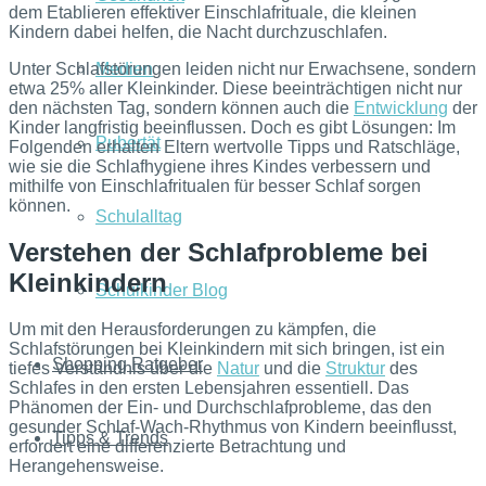
dem Etablieren effektiver Einschlafrituale, die kleinen
Kindern dabei helfen, die Nacht durchzuschlafen.
Unter Schlafstörungen leiden nicht nur Erwachsene, sondern
Medien
etwa 25% aller Kleinkinder. Diese beeinträchtigen nicht nur
den nächsten Tag, sondern können auch die
Entwicklung
der
Kinder langfristig beeinflussen. Doch es gibt Lösungen: Im
Pubertät
Folgenden erhalten Eltern wertvolle Tipps und Ratschläge,
wie sie die Schlafhygiene ihres Kindes verbessern und
mithilfe von Einschlafritualen für besser Schlaf sorgen
können.
Schulalltag
Verstehen der Schlafprobleme bei
Kleinkindern
Schulkinder Blog
Um mit den Herausforderungen zu kämpfen, die
Schlafstörungen bei Kleinkindern mit sich bringen, ist ein
Shopping Ratgeber
tiefes Verständnis über die
Natur
und die
Struktur
des
Schlafes in den ersten Lebensjahren essentiell. Das
Phänomen der Ein- und Durchschlafprobleme, das den
gesunder Schlaf-Wach-Rhythmus von Kindern beeinflusst,
Tipps & Trends
erfordert eine differenzierte Betrachtung und
Herangehensweise.