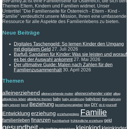
BeFamily.at ist eine Familienseite für Österreich, die sich den
Themen Eltern, Kindern und Familien widmet. Unser
Untertitel "Die Familienseite für Österreich - Eltern - Kind -
Familie" verdeutlicht unsere Mission, Ihnen eine umfassende
Ressource für alle Aspekte des Familienlebens zu bieten.
Neue Beiträge
Digitales Taschengeld: So lernen Kinder den Umgang
mit digitalem Geld
27. Juli 2026
Barfuß Sandalen für Kinder: Was sie leisten und worauf
es bei der Auswahl ankommt
27. Mai 2026
Der ultimative Guide: Malen nach Zahlen für den
Familienzusammenhalt
30. April 2026
Themen
alleinerziehend
alleinerziehender vater
alleinerziehende mutter
alltag
baby
babykost
alltägliches leben
alltägliche themen
baby ernährung
Babynahrung
Beziehung
DIY
baby wissen
beruf
beziehungsratgeber
blog
do it yourself
Familie
erziehung
Entwicklung
erziehungstipps
finanzen
familienleben
geld
fruchtbarkeit
frühkindliche erziehung
gesundheit
kleinkind
kleinkinder
Info
kindliche entwicklung