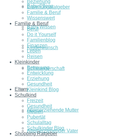
Beziehung
Baby Pflege
Erziehungsratgeber
Familie & Beruf
Wissenswert
Familie & Beruf
Baby Wissen
Beruf
Do it Yourself
Familienblog
Finanzen
Kinderwunsch
Leben
Reisen
Kleinkinder
Betreuung
Schwangerschaft
Entwicklung
Erziehung
Gesundheit
Eltern
Kleinkind Blog
Schulkind
Freizeit
Gesundheit
Alleinerziehende Mutter
Medien
Pubertät
Schulalltag
Schulkinder Blog
Alleinerziehender Vater
Shopping Ratgeber