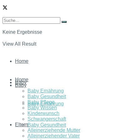
Keine Ergebnisse
View All Result
Home
Home
Baby
Baby
Baby Ernährung
Baby Gesundheit
Baby Pflege
Baby Ernährung
Baby Wissen
Kinderwunsch
Schwangerschaft
Eltern
Baby Gesundheit
Alleinerziehende Mutter
Alleinerziehender Vater