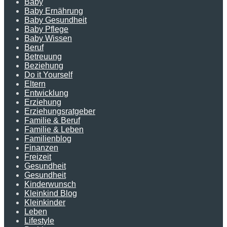
Baby
Baby Ernährung
Baby Gesundheit
Baby Pflege
Baby Wissen
Beruf
Betreuung
Beziehung
Do it Yourself
Eltern
Entwicklung
Erziehung
Erziehungsratgeber
Familie & Beruf
Familie & Leben
Familienblog
Finanzen
Freizeit
Gesundheit
Gesundheit
Kinderwunsch
Kleinkind Blog
Kleinkinder
Leben
Lifestyle