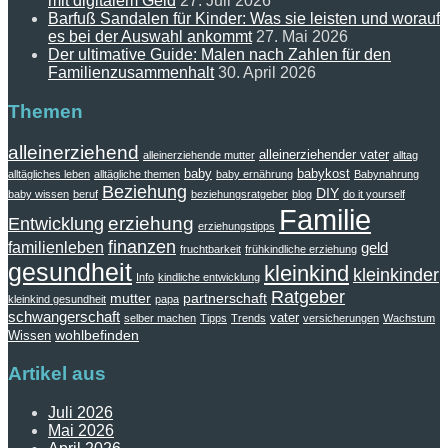
mit digitalem Geld
27. Juli 2026
Barfuß Sandalen für Kinder: Was sie leisten und worauf
es bei der Auswahl ankommt
27. Mai 2026
Der ultimative Guide: Malen nach Zahlen für den
Familienzusammenhalt
30. April 2026
Themen
alleinerziehend
alleinerziehender vater
alleinerziehende mutter
alltag
baby
babykost
alltägliches leben
alltägliche themen
baby ernährung
Babynahrung
Beziehung
DIY
baby wissen
beruf
beziehungsratgeber
blog
do it yourself
Familie
erziehung
Entwicklung
erziehungstipps
finanzen
familienleben
geld
fruchtbarkeit
frühkindliche erziehung
gesundheit
kleinkind
kleinkinder
Info
kindliche entwicklung
Ratgeber
mutter
partnerschaft
kleinkind gesundheit
papa
schwangerschaft
vater
selber machen
Tipps
Trends
versicherungen
Wachstum
wohlbefinden
Wissen
Artikel aus
Juli 2026
Mai 2026