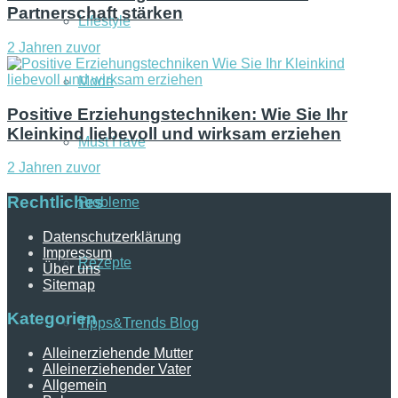
Partnerschaft stärken
Lifestyle
2 Jahren zuvor
Mode
Positive Erziehungstechniken: Wie Sie Ihr
Kleinkind liebevoll und wirksam erziehen
Must Have
2 Jahren zuvor
Rechtliches
Probleme
Datenschutzerklärung
Impressum
Rezepte
Über uns
Sitemap
Kategorien
Tipps&Trends Blog
Alleinerziehende Mutter
Alleinerziehender Vater
Allgemein