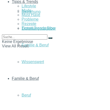
Tipps & Trends
Lifestyle
Mode
Beziehung
Must Have
Probleme
Rezepte
Tipps&Trends Blog
Erziehungsratgeber
Keine Ergebnisse
Familie & Beruf
View All Result
Wissenswert
Familie & Beruf
Beruf