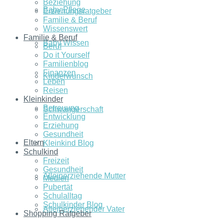
Beziehung
Baby Pflege
Erziehungsratgeber
Familie & Beruf
Wissenswert
Familie & Beruf
Baby Wissen
Beruf
Do it Yourself
Familienblog
Finanzen
Kinderwunsch
Leben
Reisen
Kleinkinder
Betreuung
Schwangerschaft
Entwicklung
Erziehung
Gesundheit
Eltern
Kleinkind Blog
Schulkind
Freizeit
Gesundheit
Alleinerziehende Mutter
Medien
Pubertät
Schulalltag
Schulkinder Blog
Alleinerziehender Vater
Shopping Ratgeber