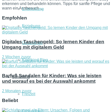
erkennen und behandeln können. Tipps für sanfte Pflege und
wann ein Arztbesuch ...
Entwicklung
Empfohlen
Erziehung
Digitales Taschengeld: So lernen Kinder den
Gesundheit
Umgang mit digitalem Geld
2 Wochen zuvor
Kleinkind Blog
Barfuß Sandalen für Kinder: Was sie leisten
Schulkind
und worauf es bei der Auswahl ankommt
2 Monaten zuvor
Freizeit
Beliebt
Gesundheit