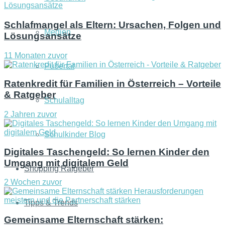
Schlafmangel als Eltern: Ursachen, Folgen und
Medien
Lösungsansätze
11 Monaten zuvor
Pubertät
Ratenkredit für Familien in Österreich – Vorteile
& Ratgeber
Schulalltag
2 Jahren zuvor
Schulkinder Blog
Digitales Taschengeld: So lernen Kinder den
Umgang mit digitalem Geld
Shopping Ratgeber
2 Wochen zuvor
Tipps & Trends
Gemeinsame Elternschaft stärken: