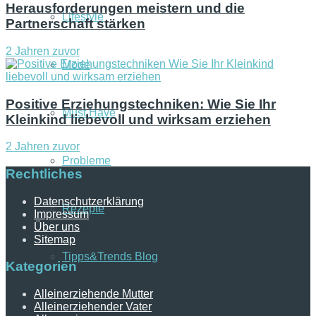
Herausforderungen meistern und die
Lifestyle
Partnerschaft stärken
2 Jahren zuvor
Mode
Positive Erziehungstechniken: Wie Sie Ihr
Must Have
Kleinkind liebevoll und wirksam erziehen
2 Jahren zuvor
Probleme
Rechtliches
Datenschutzerklärung
Rezepte
Impressum
Über uns
Sitemap
Tipps&Trends Blog
Kategorien
Alleinerziehende Mutter
Alleinerziehender Vater