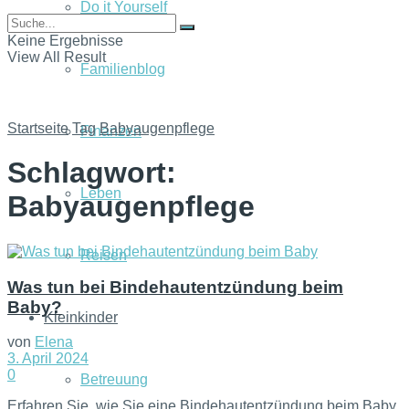
Do it Yourself
Keine Ergebnisse
View All Result
Familienblog
Startseite
Tag
Babyaugenpflege
Finanzen
Schlagwort:
Leben
Babyaugenpflege
Reisen
Was tun bei Bindehautentzündung beim
Baby?
Kleinkinder
von
Elena
3. April 2024
0
Betreuung
Erfahren Sie, wie Sie eine Bindehautentzündung beim Baby