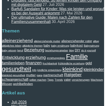
Digitales Taschengeld: So lernen Kinder den Umgang
mit digitalem Geld
27. Juli 2026
Barfuß Sandalen für Kinder: Was sie leisten und worauf
es bei der Auswahl ankommt
27. Mai 2026
Der ultimative Guide: Malen nach Zahlen für den
Familienzusammenhalt
30. April 2026
Themen
alleinerziehend
alleinerziehender vater
alleinerziehende mutter
alltag
baby
babykost
alltägliches leben
alltägliche themen
baby ernährung
Babynahrung
Beziehung
DIY
baby wissen
beruf
beziehungsratgeber
blog
do it yourself
Familie
erziehung
Entwicklung
erziehungstipps
finanzen
familienleben
geld
fruchtbarkeit
frühkindliche erziehung
gesundheit
kleinkind
kleinkinder
Info
kindliche entwicklung
Ratgeber
mutter
partnerschaft
kleinkind gesundheit
papa
schwangerschaft
vater
selber machen
Tipps
Trends
versicherungen
Wachstum
wohlbefinden
Wissen
Artikel aus
Juli 2026