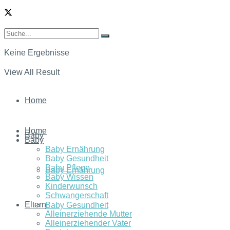
Keine Ergebnisse
View All Result
Home
Home
Baby
Baby
Baby Ernährung
Baby Gesundheit
Baby Pflege
Baby Ernährung
Baby Wissen
Kinderwunsch
Schwangerschaft
Eltern
Baby Gesundheit
Alleinerziehende Mutter
Alleinerziehender Vater