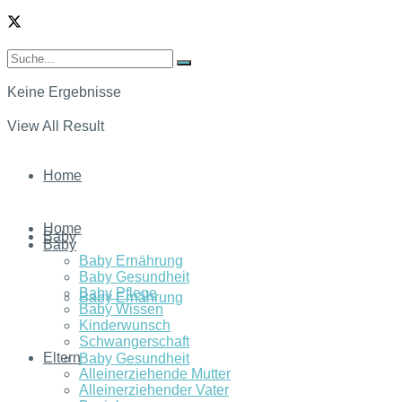
Keine Ergebnisse
View All Result
Home
Home
Baby
Baby
Baby Ernährung
Baby Gesundheit
Baby Pflege
Baby Ernährung
Baby Wissen
Kinderwunsch
Schwangerschaft
Eltern
Baby Gesundheit
Alleinerziehende Mutter
Alleinerziehender Vater