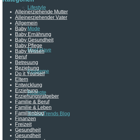
Lifestyle
Alleinerziehende Mutter
Alleinerziehender Vater
Allgemein
Mode
Baby
Baby Ernährung
Baby Gesundheit
Baby Pflege
Must Have
Baby Wissen
Beruf
Betreuung
Beziehung
Probleme
Do it Yourself
Eltern
Entwicklung
Erziehung
Rezepte
Erziehungsratgeber
Familie & Beruf
Familie & Leben
Familienblog
Tipps&Trends Blog
Finanzen
Freizeit
Gesundheit
Gesundheit