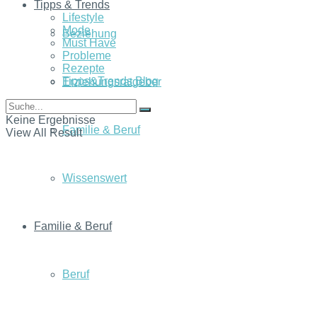
Tipps & Trends
Lifestyle
Mode
Beziehung
Must Have
Probleme
Rezepte
Tipps&Trends Blog
Erziehungsratgeber
Keine Ergebnisse
Familie & Beruf
View All Result
Wissenswert
Familie & Beruf
Beruf