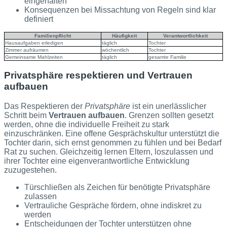
eingehalten
Konsequenzen bei Missachtung von Regeln sind klar
definiert
Familienpflicht
Häufigkeit
Verantwortlichkeit
Hausaufgaben erledigen
täglich
Tochter
Zimmer aufräumen
wöchentlich
Tochter
Gemeinsame Mahlzeiten
täglich
gesamte Familie
Privatsphäre respektieren und Vertrauen
aufbauen
Das Respektieren der
Privatsphäre
ist ein unerlässlicher
Schritt beim
Vertrauen aufbauen
. Grenzen sollten gesetzt
werden, ohne die individuelle Freiheit zu stark
einzuschränken. Eine offene Gesprächskultur unterstützt die
Tochter darin, sich ernst genommen zu fühlen und bei Bedarf
Rat zu suchen. Gleichzeitig lernen Eltern, loszulassen und
ihrer Tochter eine eigenverantwortliche Entwicklung
zuzugestehen.
Türschließen als Zeichen für benötigte Privatsphäre
zulassen
Vertrauliche Gespräche fördern, ohne indiskret zu
werden
Entscheidungen der Tochter unterstützen ohne