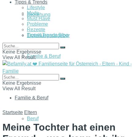
Tipps & Trends
Lifestyle
Mode
Beziehung
Must Have
Probleme
Rezepte
Tipps&Trends Blog
Erziehungsratgeber
Keine Ergebnisse
Familie & Beruf
View All Result
Wissenswert
Keine Ergebnisse
View All Result
Familie & Beruf
Startseite
Eltern
Beruf
Meine Tochter hat einen