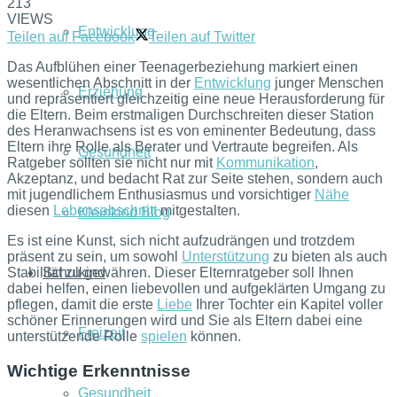
213
VIEWS
Entwicklung
Teilen auf Facebook
Teilen auf Twitter
Das Aufblühen einer Teenagerbeziehung markiert einen
wesentlichen Abschnitt in der
Entwicklung
junger Menschen
Erziehung
und repräsentiert gleichzeitig eine neue Herausforderung für
die Eltern. Beim erstmaligen Durchschreiten dieser Station
des Heranwachsens ist es von eminenter Bedeutung, dass
Eltern ihre Rolle als Berater und Vertraute begreifen. Als
Gesundheit
Ratgeber sollten sie nicht nur mit
Kommunikation
,
Akzeptanz, und bedacht Rat zur Seite stehen, sondern auch
mit jugendlichem Enthusiasmus und vorsichtiger
Nähe
diesen
Lebensabschnitt
mitgestalten.
Kleinkind Blog
Es ist eine Kunst, sich nicht aufzudrängen und trotzdem
präsent zu sein, um sowohl
Unterstützung
zu bieten als auch
Stabilität zu gewähren. Dieser Elternratgeber soll Ihnen
Schulkind
dabei helfen, einen liebevollen und aufgeklärten Umgang zu
pflegen, damit die erste
Liebe
Ihrer Tochter ein Kapitel voller
schöner Erinnerungen wird und Sie als Eltern dabei eine
Freizeit
unterstützende Rolle
spielen
können.
Wichtige Erkenntnisse
Gesundheit