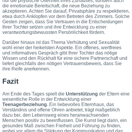
nur die physische Offenheit Ihres Zuhauses, sondern auch
die emotionale Bereitschaft, die neue Beziehung zu
akzeptieren. Achten Sie darauf, Privatsphäre zu respektieren,
etwa durch Anklopfen vor dem Betreten des Zimmers. Solche
Gesten zeigen, dass Sie Vertrauen in die Entscheidungen
Ihrer Tochter setzen und ihre Entwicklung zu einer
verantwortungsbewussten Persönlichkeit fördern.
Darüber hinaus ist das Thema Verhütung und Sexualität
wohl einer der heikelsten Aspekte. Ein offenes, wertfreies
und informatives Gespräch gibt Ihrer Tochter das nötige
Wissen und den Rückhalt für eine sichere Partnerschaft und
liefert gleichfalls den nötigen Vertrauensbeweis, dass Sie
ihre Reife anerkennen.
Fazit
Am Ende des Tages spielt die
Unterstützung
der Eltern eine
wesentliche Rolle in der Entwicklung einer
Teenagerbeziehung
. Ein liebevolles Elternhaus, das
Verständnis und offene Ohren anbietet, trägt maßgeblich
dazu bei, den Lebensweg eines heranwachsenden
Menschen positiv zu beeinflussen. Die Kunst liegt darin, ein
gesundes Maß zwischen Freiheit und Führung zu finden,
wobei vor allem die Stärkung der Kommunikation und das