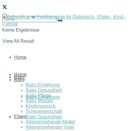
Keine Ergebnisse
View All Result
Home
Home
Baby
Baby
Baby Ernährung
Baby Gesundheit
Baby Pflege
Baby Ernährung
Baby Wissen
Kinderwunsch
Schwangerschaft
Eltern
Baby Gesundheit
Alleinerziehende Mutter
Alleinerziehender Vater