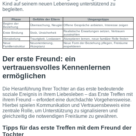
Kind auf seinem neuen Lebensweg unterstützend zu
begleiten.
Phase
Gefühle der Eltern
Umgangstipps
Beginn der
Überraschung, Neugier
Offene Gespräche anbieten, Interesse zeigen
Beziehung
Realistische Erwartungen setzen, Vertrauen
Erste Bindung
Stolz, Unsicherheit
ausstrahlen
Abnabelung
Traurigkeit, Loslassen
Akzeptieren lernen, neue familäre Rolle finden
Neue
Neuorientierung,
Neue Form der Beziehung pflegen, Freiräume
Familienstruktur
Akzeptanz
respektieren
Der erste Freund: ein
vertrauensvolles Kennenlernen
ermöglichen
Die Heranführung Ihrer Tochter an das erste bedeutende
soziale Ereignis in ihrem Liebesleben – das Erste Treffen mit
ihrem Freund – erfordert eine durchdachte Vorgehensweise.
Hierbei spielen Kommunikation und Vertrauensbeweis eine
zentrale Rolle, um Unterstützung zu signalisieren und
gleichzeitig die notwendigen Freiräume zu gewähren.
Tipps für das erste Treffen mit dem Freund der
Tochter