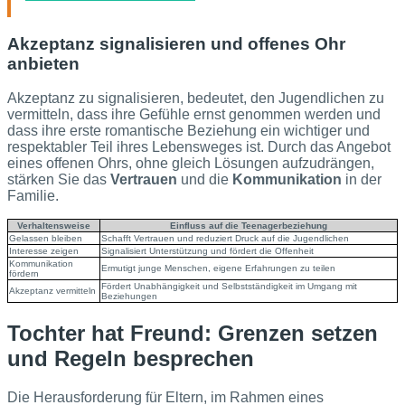
Akzeptanz signalisieren und offenes Ohr
anbieten
Akzeptanz zu signalisieren, bedeutet, den Jugendlichen zu
vermitteln, dass ihre Gefühle ernst genommen werden und
dass ihre erste romantische Beziehung ein wichtiger und
respektabler Teil ihres Lebensweges ist. Durch das Angebot
eines offenen Ohrs, ohne gleich Lösungen aufzudrängen,
stärken Sie das
Vertrauen
und die
Kommunikation
in der
Familie.
Verhaltensweise
Einfluss auf die Teenagerbeziehung
Gelassen bleiben
Schafft Vertrauen und reduziert Druck auf die Jugendlichen
Interesse zeigen
Signalisiert Unterstützung und fördert die Offenheit
Kommunikation
Ermutigt junge Menschen, eigene Erfahrungen zu teilen
fördern
Fördert Unabhängigkeit und Selbstständigkeit im Umgang mit
Akzeptanz vermitteln
Beziehungen
Tochter hat Freund: Grenzen setzen
und Regeln besprechen
Die Herausforderung für Eltern, im Rahmen eines