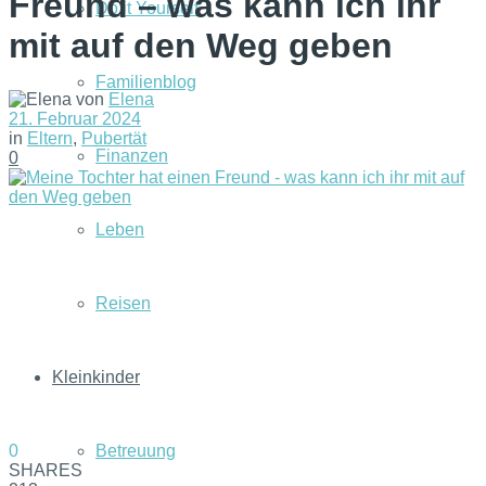
Freund – was kann ich ihr
Do it Yourself
mit auf den Weg geben
Familienblog
von
Elena
21. Februar 2024
in
Eltern
,
Pubertät
Finanzen
0
Leben
Reisen
Kleinkinder
0
Betreuung
SHARES