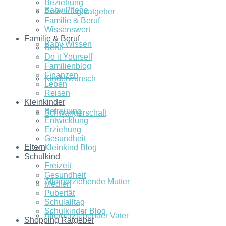
Beziehung
Baby Pflege
Erziehungsratgeber
Familie & Beruf
Wissenswert
Familie & Beruf
Baby Wissen
Beruf
Do it Yourself
Familienblog
Finanzen
Kinderwunsch
Leben
Reisen
Kleinkinder
Betreuung
Schwangerschaft
Entwicklung
Erziehung
Gesundheit
Eltern
Kleinkind Blog
Schulkind
Freizeit
Gesundheit
Alleinerziehende Mutter
Medien
Pubertät
Schulalltag
Schulkinder Blog
Alleinerziehender Vater
Shopping Ratgeber