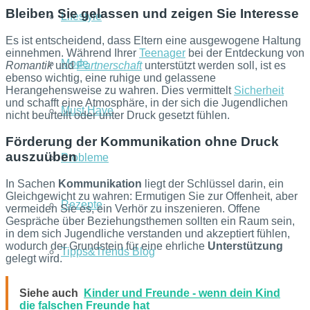
Bleiben Sie gelassen und zeigen Sie Interesse
Lifestyle
Es ist entscheidend, dass Eltern eine ausgewogene Haltung
einnehmen. Während Ihrer
Teenager
bei der Entdeckung von
Mode
Romantik
und
Partnerschaft
unterstützt werden soll, ist es
ebenso wichtig, eine ruhige und gelassene
Herangehensweise zu wahren. Dies vermittelt
Sicherheit
und schafft eine Atmosphäre, in der sich die Jugendlichen
Must Have
nicht beurteilt oder unter Druck gesetzt fühlen.
Förderung der Kommunikation ohne Druck
auszuüben
Probleme
In Sachen
Kommunikation
liegt der Schlüssel darin, ein
Gleichgewicht zu wahren: Ermutigen Sie zur Offenheit, aber
Rezepte
vermeiden Sie es, ein Verhör zu inszenieren. Offene
Gespräche über Beziehungsthemen sollten ein Raum sein,
in dem sich Jugendliche verstanden und akzeptiert fühlen,
wodurch der Grundstein für eine ehrliche
Unterstützung
Tipps&Trends Blog
gelegt wird.
Siehe auch
Kinder und Freunde - wenn dein Kind
die falschen Freunde hat