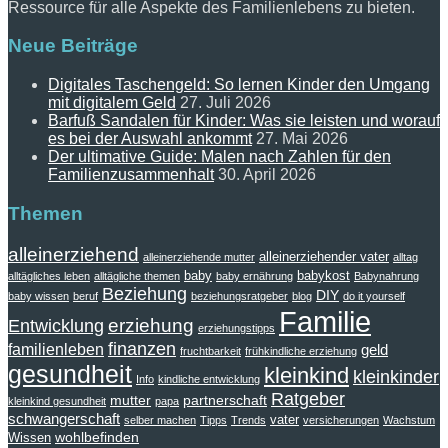
Ressource für alle Aspekte des Familienlebens zu bieten.
Neue Beiträge
Digitales Taschengeld: So lernen Kinder den Umgang
mit digitalem Geld
27. Juli 2026
Barfuß Sandalen für Kinder: Was sie leisten und worauf
es bei der Auswahl ankommt
27. Mai 2026
Der ultimative Guide: Malen nach Zahlen für den
Familienzusammenhalt
30. April 2026
Themen
alleinerziehend
alleinerziehender vater
alleinerziehende mutter
alltag
baby
babykost
alltägliches leben
alltägliche themen
baby ernährung
Babynahrung
Beziehung
DIY
baby wissen
beruf
beziehungsratgeber
blog
do it yourself
Familie
erziehung
Entwicklung
erziehungstipps
finanzen
familienleben
geld
fruchtbarkeit
frühkindliche erziehung
gesundheit
kleinkind
kleinkinder
Info
kindliche entwicklung
Ratgeber
mutter
partnerschaft
kleinkind gesundheit
papa
schwangerschaft
vater
selber machen
Tipps
Trends
versicherungen
Wachstum
wohlbefinden
Wissen