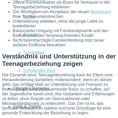
Offene Kommunikation als Basis für Vertrauen in der
Teenagerbeziehung etablieren
Die Wichtigkeit von Akzeptanz der neuen
Beziehung
Ihrer Tochter unterstreichen
Medien
Unterstützung anbieten, ohne die junge Liebe zu
kontrollieren
Balancierter Umgang mit Familiendynamik und den
Pubertät
Bedürfnissen der heranwachsenden Kinder
Nicht beeinträchtigte Familienbindung trotz neuer
äußerer Einflüsse bewahren
Schulalltag
Verständnis und Unterstützung in der
Teenagerbeziehung zeigen
Schulkinder Blog
Die Dynamik einer Teenagerbeziehung kann für Eltern eine
Herausforderung darstellen, insbesondere, wenn es darum
geht, das richtige Maß an Unterstützung und Freiraum zu
Shopping Ratgeber
finden. Es gilt, eine vertrauensvolle Basis zu schaffen, auf
der Jugendliche bereit sind, ihre Gedanken und Erfahrungen
zu teilen, ohne Ängste vor Überreaktionen oder
Missverständnissen zu entwickeln. Das Ziel ist es, das
Tipps & Trends
familiäre Vertrauen zu stärken und eine Grundlage für eine
gesunde Entwicklung der Beziehung zu legen.